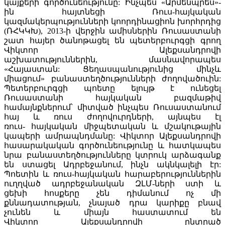
կայքերի գործունեությունը: Ինչպես «Արմենպրես»-
ին հայտնեցի Ռուս-հայկական
կազմակերպությունների կոորդինացիոն խորհրդից
(ՌՀԿԿԽ), 2013-ի վերջին ամիսներին Ռուսաստանի
շատ հայեր ծանոթացել են պետերբուրգցի գրող
Վիկտոր Ալեքսանդրովի
աշխատություններին, մասնավորապես
«Հայաստան: Ցեղասպանությունից մինչև
միացում» բանաստեղծությունների ժողովածուին:
Պետերբուրգցի պոետը ելույթ է ունեցել
Ռուսաստանի հայկական բազմաթիվ
համայնքներում՝ միտված ինչպես Ռուսաստանում
հայ և ռուս ժողովուրդների, այնպես էլ
ռուս- հայկական միջպետական և մշակութային
կապերի ամրապնդմանը: Վիկտոր Ալեքսանդրովի
հասարակական գործունեությունը և հատկապես
նրա բանաստեղծությունները կտրուկ արձագանք
են ստացել Ադրբեջանում, ինչն ակնկալելի էր:
Պոետին և ռուս-հայկական հարաբերություններին
ուղղված ադրբեջանական ԶԼՄ-ների ստի և
ցեխի հոսքերը չեն դիմանում ոչ մի
քննադատության, չնայած դրա կարիքը բնավ
չունեն և միայն հաստատում են
Վիկտոր Ալեքսանդրովի ընտրած