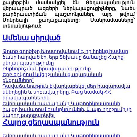
քայլերթին մասնակցել են Ցեղասպանություն
վերապրած ազգերի ներկայացուցիչները, նաեւ
բարձրաստիճան պաշտոնյաներ, այդ թվում
Մոնրեալի քաղաքապետը: Մանրամասները՝
տեսանյութում:
Ամենա սիրված
Թուրք գործիչը խոստովանում է, որ իրենց համար
ծանր հարված էր, երբ Տեխասը ճանաչեց Հայոց
ցեղասպանությունը
Ինքնորոշման իրավաչափությունը
Երբ երկրում կվերջանան քաղաքական
ցնցումները՞
Դավաճանություն է վարկաբեկել մեր հազարամյա
եկեղեցին և սրբավայրերը. Բաց նամակ ՀՀ
իրավապահներին
Եվրոպական դատարանը Կաթողիկոսարանի
հայցը համարում է անընդունելի, և այդ որոշումը չի
կարող բողոքարկվել
Հայոց ցեղասպանություն
Եվրոպական դատարանը Կաթողիկոսարանի