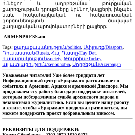
ունեցող և ադրբեջանա թուրքական
քարոզչության դրույթները կրկնող կայքերի, ինչպես
նաև հակահայկական ու հակառուսական
գործունեություն ծավալած
քաղաքական պրովոկատորների քայլերը:
ARMENPRESS.am
Tags:
քաղաքականություն/politics
,
Սփյուռք/Diaspora
,
Ռուսաստան/Russia
,
Հայ Դատը/Hay Dat
,
հասարակություն/society
,
Թուրքիա/Turkey
,
այլատյացություն/xenophobia
,
Ադրբեջան/Azerbaijan
Уважаемые читатели! Уже более тридцати лет
Информационный центр «Еркрамас» рассказывает о
событиях в Армении, Арцахе и армянской Диаспоре. Мы
продолжаем эту работу благодаря поддержке читателей,
которым небезразличны судьба армянского народа и
независимая журналистика. Если вы цените нашу работу
и хотите, чтобы «Еркрамас» продолжал развиваться, вы
можете поддержать проект добровольным взносом.
РЕКВИЗИТЫ ДЛЯ ПОДДЕРЖКИ:
Карта Сбербанка – 2202 2072 1610 0373