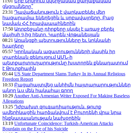
11:01
Երբ երկրում կվերջանան քաղաքական
ցնցումները՞
23:31
Դավաճանություն է վարկաբեկել մեր
հազարամյա եկեղեցին և սրբավայրերը. Բաց
նամակ ՀՀ իրավապահներին
17:50
Ադրբեջանը դիրքերը սկսել է առաջ բերել
մայիսի 9-ից հետո. Կարեն Վրթանեսյան
08:21
Առանցքի պետությունները եւ կրկնակի
խաղերը
05:57
Կրոնական ազատությունների մասին իր
տարեկան զեկույցում ԱՄՆ-ի
պետքարտուղարությունը խստորեն քննադատում
է Թուրքիային
05:44
US State Department Slams Turkey In its Annual Religious
Freedom Report
10:33
Բացահայտվեց անհիմն հայտարարություններ
անող ևս մեկ հակահայ գրող
10:29
Another Anti-Armenian Writer Exposed For Making Baseless
Allegations
13:25
Դժբախտ զուգադիպություն. թուրք
ամերիկացին հարձակվում է Բուրդենի վրա նրա
ինքնասպանության նախօրեին
13:19
Unfortunate Coincidence: Turkish-American Attacks
Bourdain on the Eve of his Suicide