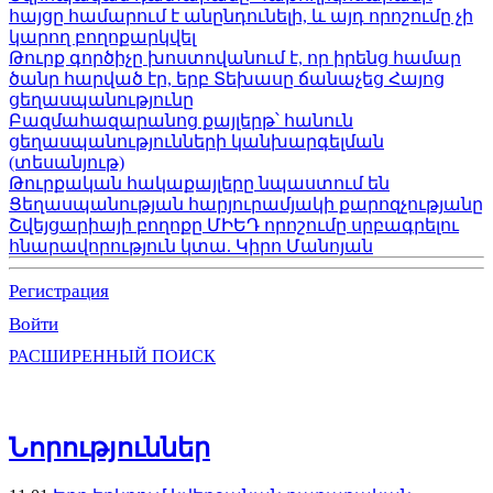
հայցը համարում է անընդունելի, և այդ որոշումը չի
կարող բողոքարկվել
Թուրք գործիչը խոստովանում է, որ իրենց համար
ծանր հարված էր, երբ Տեխասը ճանաչեց Հայոց
ցեղասպանությունը
Բազմահազարանոց քայլերթ՝ հանուն
ցեղասպանությունների կանխարգելման
(տեսանյութ)
Թուրքական հակաքայլերը նպաստում են
Ցեղասպանության հարյուրամյակի քարոզչությանը
Շվեյցարիայի բողոքը ՄԻԵԴ որոշումը սրբագրելու
հնարավորություն կտա. Կիրո Մանոյան
Регистрация
Войти
РАСШИРЕННЫЙ ПОИСК
Նորություններ