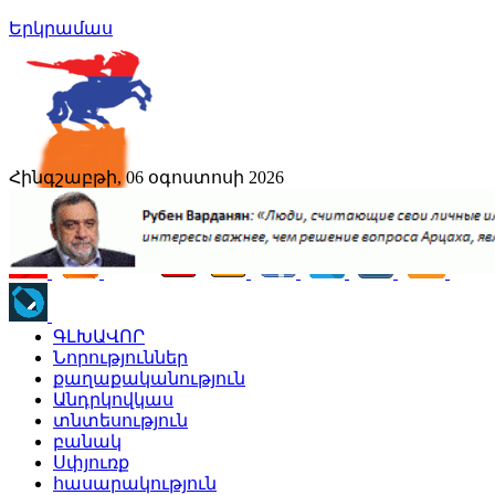
Երկրամաս
Հինգշաբթի, 06 օգոստոսի 2026
ԳԼԽԱՎՈՐ
Նորություններ
քաղաքականություն
Անդրկովկաս
տնտեսություն
բանակ
Սփյուռք
հասարակություն