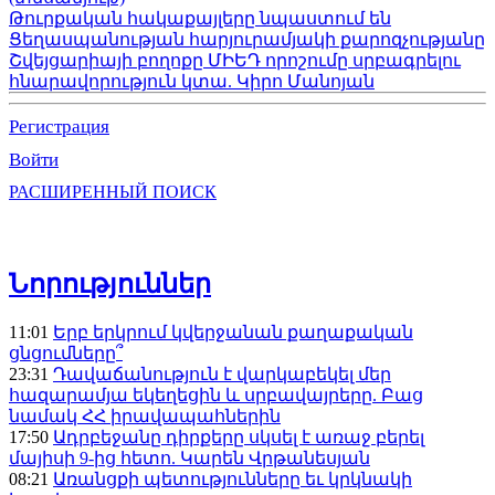
Թուրքական հակաքայլերը նպաստում են
Ցեղասպանության հարյուրամյակի քարոզչությանը
Շվեյցարիայի բողոքը ՄԻԵԴ որոշումը սրբագրելու
հնարավորություն կտա. Կիրո Մանոյան
Регистрация
Войти
РАСШИРЕННЫЙ ПОИСК
Նորություններ
11:01
Երբ երկրում կվերջանան քաղաքական
ցնցումները՞
23:31
Դավաճանություն է վարկաբեկել մեր
հազարամյա եկեղեցին և սրբավայրերը. Բաց
նամակ ՀՀ իրավապահներին
17:50
Ադրբեջանը դիրքերը սկսել է առաջ բերել
մայիսի 9-ից հետո. Կարեն Վրթանեսյան
08:21
Առանցքի պետությունները եւ կրկնակի