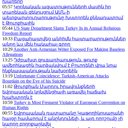
խաղերը
05:57
Կրոնական ազատությունների մասին իր
տարեկան զեկույցում ԱՄՆ-ի
պետքարտուղարությունը խստորեն քննադատում
է Թուրքիային
05:44
US State Department Slams Turkey In its Annual Religious
Freedom Report
10:33
Բացահայտվեց անհիմն հայտարարություններ
անող ևս մեկ հակահայ գրող
10:29
Another Anti-Armenian Writer Exposed For Making Baseless
Allegations
13:25
Դժբախտ զուգադիպություն. թուրք
ամերիկացին հարձակվում է Բուրդենի վրա նրա
ինքնասպանության նախօրեին
13:19
Unfortunate Coincidence: Turkish-American Attacks
Bourdain on the Eve of his Suicide
11:02
Թուրքիան Մարդու իրավունքների
եվրոպական կոնվենցիայի առավել հաճախ
խախտողն է
10:59
Turkey is Most Frequent Violator of European Convention on
Human Rights
00:55
Եվրոպական դատարանը Կաթողիկոսարանի
հայցը համարում է անընդունելի, և այդ որոշումը չի
կարող բողոքարկվել