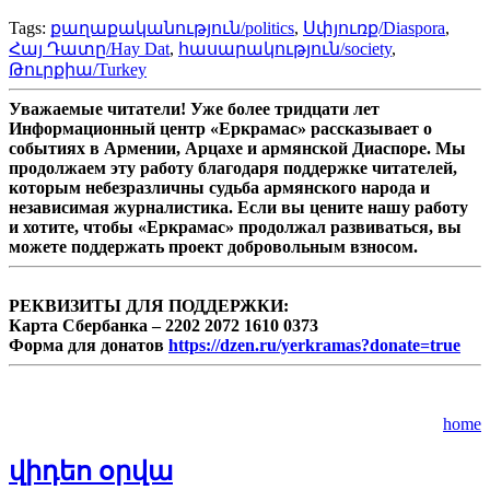
Tags:
քաղաքականություն/politics
,
Սփյուռք/Diaspora
,
Հայ Դատը/Hay Dat
,
հասարակություն/society
,
Թուրքիա/Turkey
Уважаемые читатели! Уже более тридцати лет
Информационный центр «Еркрамас» рассказывает о
событиях в Армении, Арцахе и армянской Диаспоре. Мы
продолжаем эту работу благодаря поддержке читателей,
которым небезразличны судьба армянского народа и
независимая журналистика. Если вы цените нашу работу
и хотите, чтобы «Еркрамас» продолжал развиваться, вы
можете поддержать проект добровольным взносом.
РЕКВИЗИТЫ ДЛЯ ПОДДЕРЖКИ:
Карта Сбербанка – 2202 2072 1610 0373
Форма для донатов
https://dzen.ru/yerkramas?donate=true
home
վիդեո օրվա