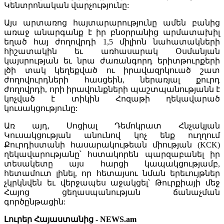
Կենտրոնական վարչությունը:
Այս արտառոց հայտարարությունը ամեն բանից
առաջ անարգանք է իր բնօրրանից արմատախիլ
եղած հայ ժողովրդի 1,5 միլիոն նահատակների
հիշատակին եւ առհասարակ Օսմանյան
կայսրության եւ նրա ժառանգորդ երիտթուրքերի
լծի տակ կեղեքված ու իրավազրկուած շատ
ժողովուրդների հասցեին, ներառյալ քուրդ
ժողովրդի, որի իրավունքների պաշտպանությանն է
կոչված է տիկին Հոզաթի ղեկավարած
կուսակցությունը:
Առ այդ, Սոցիալ Դեմոկրատ Հնչակյան
Կուսակցության անունով կոչ ենք ուղղում
Քուրդիստանի հասարակութեան միության (KCK)
ղեկավարությանը՝ հստակորեն պարզաբանել իր
տեսակետը այս հարցի կապակցությամբ,
հետամուտ լինել, որ հետայսու նման երեւույթներ
չկրկնվեն եւ վերջապես աջակցել՝ Թուրքիայի մեջ
Հայոց ցեղասպանության ճանաչման
գործընթացին:
Լուրեր Հայաստանից - NEWS.am