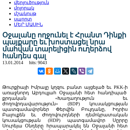
վերլուծություն
մոլորակ
մշակույթ
սպորտ
ՄԵՐ ՄԱՍԻՆ
Օջալանը ողջունել է Հրանտ Դինքի
պայքարը եւ խոստացել նրա
մահվան տարելիցին ուղերձով
հանդես գալ
13.01.2014
hits: 9043
Թուրքիայի Իմրալը կղզու բանտ այցելած եւ PKK-ի
առաջնորդ Աբդուլլահ Օջալանի հետ հանդիպած
քրդական «Խաղաղություն եւ
ժողովրդավարություն» (BDP) կուսակցության
պատգամավորներ Փերվին Բուլդանը, Իդրիս
Բալուքեն եւ Ժողովուրդների դեմոկրատական
կուսակցության (HDP) պատգամավոր Սըրրը
Սուրեյա Օնդերը հրապարակել են Օջալանի հետ