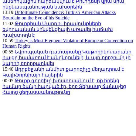
ամերիկացին հարձակվում է Բուրդենի վրա նրա
ինքնասպանության նախօրեին
13:19
Unfortunate Coincidence: Turkish-American Attacks
Bourdain on the Eve of his Suicide
11:02
Թուրքիան Մարդու իրավունքների
եվրոպական կոնվենցիայի առավել հաճախ
խախտողն է
10:59
Turkey is Most Frequent Violator of European Convention on
Human Rights
00:55
Եվրոպական դատարանը Կաթողիկոսարանի
հայցը համարում է անընդունելի, և այդ որոշումը չի
կարող բողոքարկվել
15:40
Ադրբեջանի անմիտ քարոզիչը մեղադրում է
Կալիֆորնիայի հայերին
00:05
Թուրք գործիչը խոստովանում է, որ իրենց
համար ծանր հարված էր, երբ Տեխասը ճանաչեց
Հայոց ցեղասպանությունը