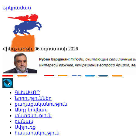
Երկրամաս
Հինգշաբթի, 06 օգոստոսի 2026
ԳԼԽԱՎՈՐ
Նորություններ
քաղաքականություն
Անդրկովկաս
տնտեսություն
բանակ
Սփյուռք
հասարակություն