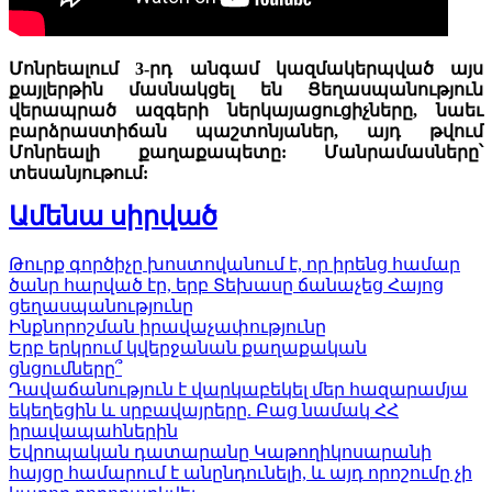
Մոնրեալում 3-րդ անգամ կազմակերպված այս
քայլերթին մասնակցել են Ցեղասպանություն
վերապրած ազգերի ներկայացուցիչները, նաեւ
բարձրաստիճան պաշտոնյաներ, այդ թվում
Մոնրեալի քաղաքապետը: Մանրամասները՝
տեսանյութում:
Ամենա սիրված
Թուրք գործիչը խոստովանում է, որ իրենց համար
ծանր հարված էր, երբ Տեխասը ճանաչեց Հայոց
ցեղասպանությունը
Ինքնորոշման իրավաչափությունը
Երբ երկրում կվերջանան քաղաքական
ցնցումները՞
Դավաճանություն է վարկաբեկել մեր հազարամյա
եկեղեցին և սրբավայրերը. Բաց նամակ ՀՀ
իրավապահներին
Եվրոպական դատարանը Կաթողիկոսարանի
հայցը համարում է անընդունելի, և այդ որոշումը չի