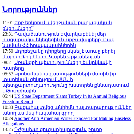
Նորություններ
11:01
Երբ երկրում կվերջանան քաղաքական
ցնցումները՞
23:31
Դավաճանություն է վարկաբեկել մեր
հազարամյա եկեղեցին և սրբավայրերը. Բաց
նամակ ՀՀ իրավապահներին
17:50
Ադրբեջանը դիրքերը սկսել է առաջ բերել
մայիսի 9-ից հետո. Կարեն Վրթանեսյան
08:21
Առանցքի պետությունները եւ կրկնակի
խաղերը
05:57
Կրոնական ազատությունների մասին իր
տարեկան զեկույցում ԱՄՆ-ի
պետքարտուղարությունը խստորեն քննադատում
է Թուրքիային
05:44
US State Department Slams Turkey In its Annual Religious
Freedom Report
10:33
Բացահայտվեց անհիմն հայտարարություններ
անող ևս մեկ հակահայ գրող
10:29
Another Anti-Armenian Writer Exposed For Making Baseless
Allegations
13:25
Դժբախտ զուգադիպություն. թուրք