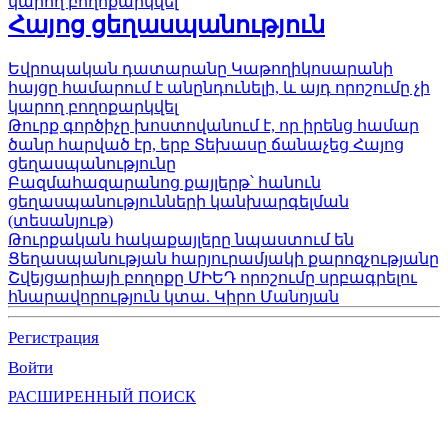
կարող բողոքարկվել
Հայոց ցեղասպանություն
Եվրոպական դատարանը Կաթողիկոսարանի
հայցը համարում է անընդունելի, և այդ որոշումը չի
կարող բողոքարկվել
Թուրք գործիչը խոստովանում է, որ իրենց համար
ծանր հարված էր, երբ Տեխասը ճանաչեց Հայոց
ցեղասպանությունը
Բազմահազարանոց քայլերթ՝ հանուն
ցեղասպանությունների կանխարգելման
(տեսանյութ)
Թուրքական հակաքայլերը նպաստում են
Ցեղասպանության հարյուրամյակի քարոզչությանը
Շվեյցարիայի բողոքը ՄԻԵԴ որոշումը սրբագրելու
հնարավորություն կտա. Կիրո Մանոյան
Регистрация
Войти
РАСШИРЕННЫЙ ПОИСК