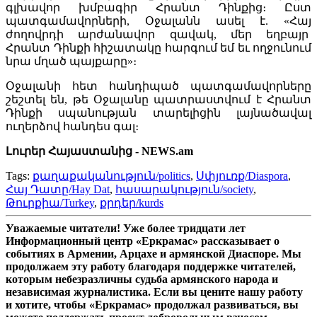
գլխավոր խմբագիր Հրանտ Դինքից։ Ըստ
պատգամավորների, Օջալանն ասել է. «Հայ
ժողովրդի արժանավոր զավակ, մեր եղբայր
Հրանտ Դինքի հիշատակը հարգում եմ եւ ողջունում
նրա մղած պայքարը»։
Օջալանի հետ հանդիպած պատգամավորները
շեշտել են, թե Օջալանը պատրաստվում է Հրանտ
Դինքի սպանության տարելիցին լայնածավալ
ուղերձով հանդես գալ։
Լուրեր Հայաստանից - NEWS.am
Tags:
քաղաքականություն/politics
,
Սփյուռք/Diaspora
,
Հայ Դատը/Hay Dat
,
հասարակություն/society
,
Թուրքիա/Turkey
,
քրդեր/kurds
Уважаемые читатели! Уже более тридцати лет
Информационный центр «Еркрамас» рассказывает о
событиях в Армении, Арцахе и армянской Диаспоре. Мы
продолжаем эту работу благодаря поддержке читателей,
которым небезразличны судьба армянского народа и
независимая журналистика. Если вы цените нашу работу
и хотите, чтобы «Еркрамас» продолжал развиваться, вы