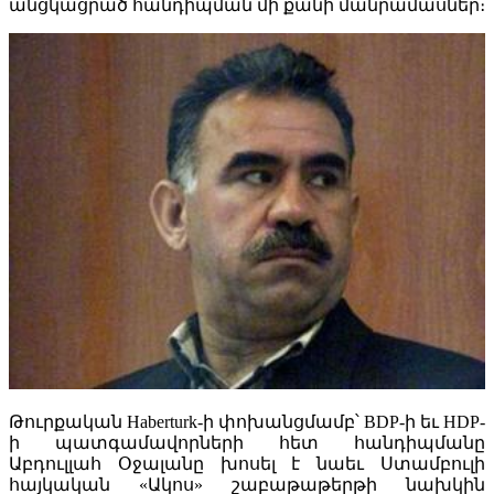
անցկացրած հանդիպման մի քանի մանրամասներ։
Թուրքական Haberturk-ի փոխանցմամբ՝ BDP-ի եւ HDP-
ի պատգամավորների հետ հանդիպմանը
Աբդուլլահ Օջալանը խոսել է նաեւ Ստամբուլի
հայկական «Ակոս» շաբաթաթերթի նախկին