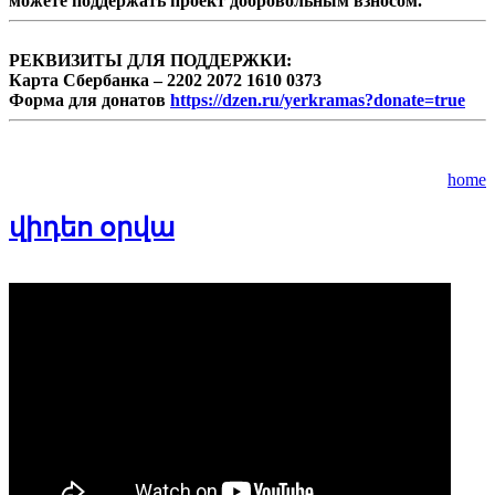
можете поддержать проект добровольным взносом.
РЕКВИЗИТЫ ДЛЯ ПОДДЕРЖКИ:
Карта Сбербанка – 2202 2072 1610 0373
Форма для донатов
https://dzen.ru/yerkramas?donate=true
home
վիդեո օրվա