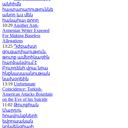
անհիմն
հայտարարություններ
անող ևս մեկ
հակահայ գրող
10:29
Another Anti-
Armenian Writer Exposed
For Making Baseless
Allegations
13:25
Դժբախտ
զուգադիպություն.
թուրք ամերիկացին
հարձակվում է
Բուրդենի վրա նրա
ինքնասպանության
նախօրեին
13:19
Unfortunate
Coincidence: Turkish-
American Attacks Bourdain
on the Eve of his Suicide
11:02
Թուրքիան
Մարդու
իրավունքների
եվրոպական
կոնվենցիայի