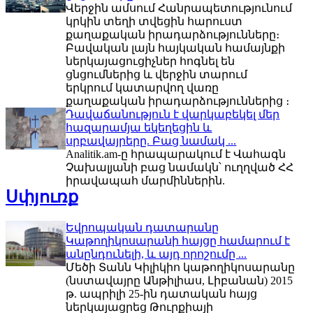
Վերջին ամսում Հանրապետությունում
կրկին տեղի տվեցին հարուստ
քաղաքական իրադարձությունները։
Բավական լայն հայկական համայնքի
ներկայացուցիչներ հոգնել են
ցնցումներից և վերջին տարում
երկրում կատարվող վառը
քաղաքական իրադարձություններից ։
Դավաճանություն է վարկաբեկել մեր
հազարամյա եկեղեցին և
սրբավայրերը. Բաց նամակ ...
Analitik.am-ը հրապարակում է Վահագն
Չախալյանի բաց նամակն՝ ուղղված ՀՀ
իրավապահ մարմիններին.
Սփյուռք
Եվրոպական դատարանը
Կաթողիկոսարանի հայցը համարում է
անընդունելի, և այդ որոշումը ...
Մեծի Տանն Կիլիկիո կաթողիկոսարանը
(նստավայրը Անթիլիաս, Լիբանան) 2015
թ. ապրիլի 25-ին դատական հայց
ներկայացրեց Թուրքիայի