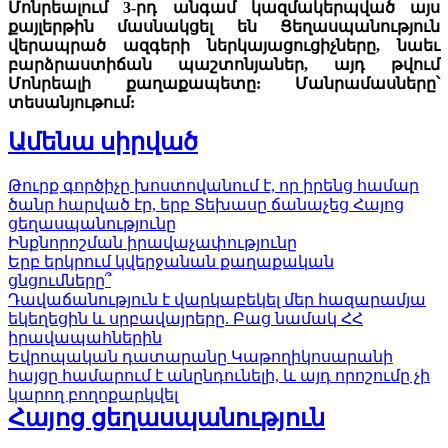
Մոնրեալում 3-րդ անգամ կազմակերպված այս
քայլերթին մասնակցել են Ցեղասպանություն
վերապրած ազգերի ներկայացուցիչները, նաեւ
բարձրաստիճան պաշտոնյաներ, այդ թվում
Մոնրեալի քաղաքապետը: Մանրամասները՝
տեսանյութում:
Ամենա սիրված
Թուրք գործիչը խոստովանում է, որ իրենց համար
ծանր հարված էր, երբ Տեխասը ճանաչեց Հայոց
ցեղասպանությունը
Ինքնորոշման իրավաչափությունը
Երբ երկրում կվերջանան քաղաքական
ցնցումները՞
Դավաճանություն է վարկաբեկել մեր հազարամյա
եկեղեցին և սրբավայրերը. Բաց նամակ ՀՀ
իրավապահներին
Եվրոպական դատարանը Կաթողիկոսարանի
հայցը համարում է անընդունելի, և այդ որոշումը չի
կարող բողոքարկվել
Հայոց ցեղասպանություն