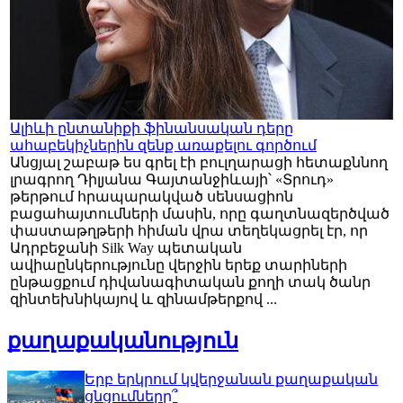
Ալիևի ընտանիքի ֆինանսական դերը
ահաբեկիչներին զենք առաքելու գործում
Անցյալ շաբաթ ես գրել էի բուլղարացի հետաքննող
լրագրող Դիլյանա Գայտանջիևայի՝ «Տրուդ»
թերթում հրապարակված սենսացիոն
բացահայտումների մասին, որը գաղտնազերծված
փաստաթղթերի հիման վրա տեղեկացրել էր, որ
Ադրբեջանի Silk Way պետական
ավիաընկերությունը վերջին երեք տարիների
ընթացքում դիվանագիտական քողի տակ ծանր
զինտեխնիկայով և զինամթերքով ...
քաղաքականություն
Երբ երկրում կվերջանան քաղաքական
ցնցումները՞