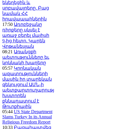
եկեղեցին և
սրբավայրերը. Բաց
նամակ ՀՀ
իրավապահներին
17:50
Ադրբեջանը
դիրքերը սկսել է
առաջ բերել մայիսի
9-ից հետո. Կարեն
Վրթանեսյան
08:21
Առանցքի
պետությունները եւ
կրկնակի խաղերը
05:57
Կրոնական
ազատությունների
մասին իր տարեկան
զեկույցում ԱՄՆ-ի
պետքարտուղարությունը
խստորեն
քննադատում է
Թուրքիային
05:44
US State Department
Slams Turkey In its Annual
Religious Freedom Report
10:33
Բացահայտվեց