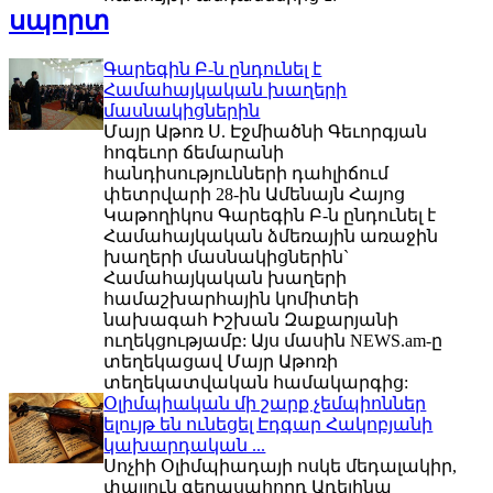
սպորտ
Գարեգին Բ-ն ընդունել է
Համահայկական խաղերի
մասնակիցներին
Մայր Աթոռ Ս. Էջմիածնի Գեւորգյան
հոգեւոր ճեմարանի
հանդիսությունների դահլիճում
փետրվարի 28-ին Ամենայն Հայոց
Կաթողիկոս Գարեգին Բ-ն ընդունել է
Համահայկական ձմեռային առաջին
խաղերի մասնակիցներին`
Համահայկական խաղերի
համաշխարհային կոմիտեի
նախագահ Իշխան Զաքարյանի
ուղեկցությամբ: Այս մասին NEWS.am-ը
տեղեկացավ Մայր Աթոռի
տեղեկատվական համակարգից:
Օլիմպիական մի շարք չեմպիոններ
ելույթ են ունեցել Էդգար Հակոբյանի
կախարդական ...
Սոչիի Օլիմպիադայի ոսկե մեդալակիր,
փայլուն գեղասահորդ Ադելինա