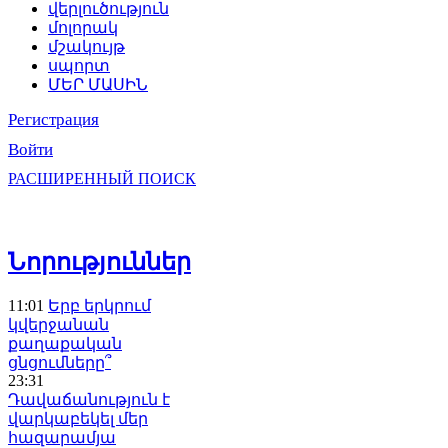
վերլուծություն
մոլորակ
մշակույթ
սպորտ
ՄԵՐ ՄԱՍԻՆ
Регистрация
Войти
РАСШИРЕННЫЙ ПОИСК
Նորություններ
11:01
Երբ երկրում
կվերջանան
քաղաքական
ցնցումները՞
23:31
Դավաճանություն է
վարկաբեկել մեր
հազարամյա