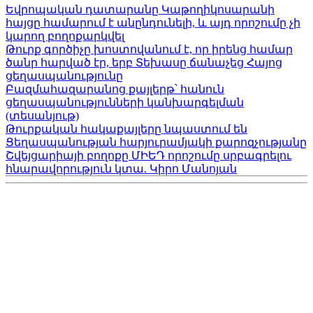
Եվրոպական դատարանը Կաթողիկոսարանի
հայցը համարում է անընդունելի, և այդ որոշումը չի
կարող բողոքարկվել
Թուրք գործիչը խոստովանում է, որ իրենց համար
ծանր հարված էր, երբ Տեխասը ճանաչեց Հայոց
ցեղասպանությունը
Բազմահազարանոց քայլերթ՝ հանուն
ցեղասպանությունների կանխարգելման
(տեսանյութ)
Թուրքական հակաքայլերը նպաստում են
Ցեղասպանության հարյուրամյակի քարոզչությանը
Շվեյցարիայի բողոքը ՄԻԵԴ որոշումը սրբագրելու
հնարավորություն կտա. Կիրո Մանոյան