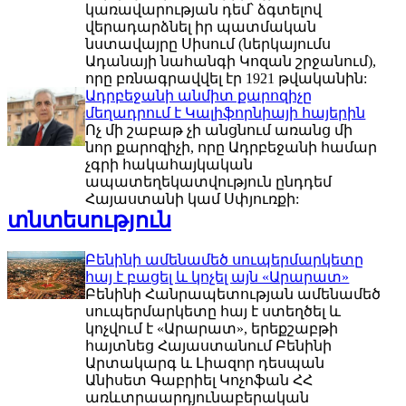
կառավարության դեմ՝ ձգտելով
վերադարձնել իր պատմական
նստավայրը Սիսում (ներկայումս
Ադանայի նահանգի Կոզան շրջանում),
որը բռնագրավվել էր 1921 թվականին:
Ադրբեջանի անմիտ քարոզիչը
մեղադրում է Կալիֆորնիայի հայերին
Ոչ մի շաբաթ չի անցնում առանց մի
նոր քարոզիչի, որը Ադրբեջանի համար
չգրի հակահայկական
ապատեղեկատվություն ընդդեմ
Հայաստանի կամ Սփյուռքի:
տնտեսություն
Բենինի ամենամեծ սուպերմարկետը
հայ է բացել և կոչել այն «Արարատ»
Բենինի Հանրապետության ամենամեծ
սուպերմարկետը հայ է ստեղծել և
կոչվում է «Արարատ», երեքշաբթի
հայտնեց Հայաստանում Բենինի
Արտակարգ և Լիազոր դեսպան
Անիսետ Գաբրիել Կոչոֆան ՀՀ
առևտրաարդյունաբերական