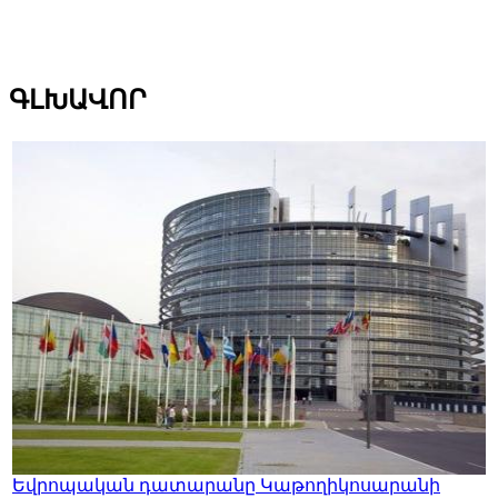
ԳԼԽԱՎՈՐ
Եվրոպական դատարանը Կաթողիկոսարանի