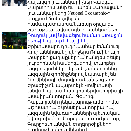
Հայազգի լուսանկարիչներ Վազգեն
Մարտիրոսյանի եւ Կարեն Չախալյանի
լուսանկարները National Geographic-ի
կայքում ճանաչվել են
համապատասխանաբար օրվա եւ
շաբաթվա լավագույն լուսանկարներ։
Դուդուկ լավ նվագելու համար առաջին
հերթին պետք է հայ լինել ...
Երիտասարդ դուդուկահար Էմանուել
Հովհաննիսյանը վերջերս Ռումինիայի
տարբեր քաղաքներում հանդես է եկել
յուրօրինակ համերգներով` տարբեր
ազգությունների երաժիշտներ իրենց
ազգային գործիքներով կատարել են
Ռումինիայի ժողովրդական երգերը:
Երաժիշտն ավարտել է Կոմիտասի
անվան պետական կոնսերվատորիայի
ասպիրանտուրան` Գեւորգ
Դաբաղյանի ղեկավարությամբ, հիմա
աշխատում է կոնսերվատորիայում,
ազգային նվագարանների պետական
նվագախմբում` որպես դուդուկահար,
Գուրջիեւի անվան ժողգործիքների
համույթի անդամներից է: