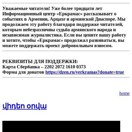
Уважаемые читатели! Уже более тридцати лет
Информационный центр «Еркрамас» рассказывает о
событиях в Армении, Арцахе и армянской Диаспоре. Мы
продолжаем эту работу благодаря поддержке читателей,
которым небезразличны судьба армянского народа и
независимая журналистика. Если вы цените нашу работу
и хотите, чтобы «Еркрамас» продолжал развиваться, вы
можете поддержать проект добровольным взносом.
РЕКВИЗИТЫ ДЛЯ ПОДДЕРЖКИ:
Карта Сбербанка – 2202 2072 1610 0373
Форма для донатов
https://dzen.ru/yerkramas?donate=true
home
վիդեո օրվա