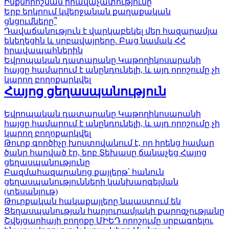
Ինքնորոշման իրավաչափությունը
Երբ երկրում կվերջանան քաղաքական
ցնցումները՞
Դավաճանություն է վարկաբեկել մեր հազարամյա
եկեղեցին և սրբավայրերը. Բաց նամակ ՀՀ
իրավապահներին
Եվրոպական դատարանը Կաթողիկոսարանի
հայցը համարում է անընդունելի, և այդ որոշումը չի
կարող բողոքարկվել
Հայոց ցեղասպանություն
Եվրոպական դատարանը Կաթողիկոսարանի
հայցը համարում է անընդունելի, և այդ որոշումը չի
կարող բողոքարկվել
Թուրք գործիչը խոստովանում է, որ իրենց համար
ծանր հարված էր, երբ Տեխասը ճանաչեց Հայոց
ցեղասպանությունը
Բազմահազարանոց քայլերթ՝ հանուն
ցեղասպանությունների կանխարգելման
(տեսանյութ)
Թուրքական հակաքայլերը նպաստում են
Ցեղասպանության հարյուրամյակի քարոզչությանը
Շվեյցարիայի բողոքը ՄԻԵԴ որոշումը սրբագրելու