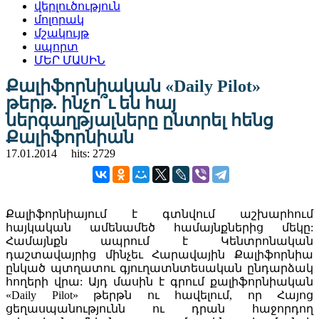
վերլուծություն
մոլորակ
մշակույթ
սպորտ
ՄԵՐ ՄԱՍԻՆ
Քալիֆորնիական «Daily Pilot»
թերթ. ինչո՞ւ են հայ
ներգաղթյալները ընտրել հենց
Քալիֆորնիան
17.01.2014
hits: 2729
Քալիֆորնիայում է գտնվում աշխարհում
հայկական ամենամեծ համայնքներից մեկը:
Համայնքն ապրում է Կենտրոնական
դաշտավայրից մինչեւ Հարավային Քալիֆորնիա
ընկած պտղատու գյուղատնտեսական ընդարձակ
հողերի վրա: Այդ մասին է գրում քալիֆորնիական
«Daily Pilot» թերթն ու հավելում, որ Հայոց
ցեղասպանությունն ու դրան հաջորդող