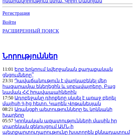
հնարավորություն կտա. Կիրո Մանոյան
Регистрация
Войти
РАСШИРЕННЫЙ ПОИСК
Նորություններ
11:01
Երբ երկրում կվերջանան քաղաքական
ցնցումները՞
23:31
Դավաճանություն է վարկաբեկել մեր
հազարամյա եկեղեցին և սրբավայրերը. Բաց
նամակ ՀՀ իրավապահներին
17:50
Ադրբեջանը դիրքերը սկսել է առաջ բերել
մայիսի 9-ից հետո. Կարեն Վրթանեսյան
08:21
Առանցքի պետությունները եւ կրկնակի
խաղերը
05:57
Կրոնական ազատությունների մասին իր
տարեկան զեկույցում ԱՄՆ-ի
պետքարտուղարությունը խստորեն քննադատում