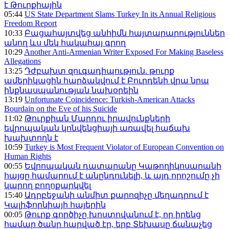
է Թուրքիային
05:44
US State Department Slams Turkey In its Annual Religious
Freedom Report
10:33
Բացահայտվեց անհիմն հայտարարություններ
անող ևս մեկ հակահայ գրող
10:29
Another Anti-Armenian Writer Exposed For Making Baseless
Allegations
13:25
Դժբախտ զուգադիպություն. թուրք
ամերիկացին հարձակվում է Բուրդենի վրա նրա
ինքնասպանության նախօրեին
13:19
Unfortunate Coincidence: Turkish-American Attacks
Bourdain on the Eve of his Suicide
11:02
Թուրքիան Մարդու իրավունքների
եվրոպական կոնվենցիայի առավել հաճախ
խախտողն է
10:59
Turkey is Most Frequent Violator of European Convention on
Human Rights
00:55
Եվրոպական դատարանը Կաթողիկոսարանի
հայցը համարում է անընդունելի, և այդ որոշումը չի
կարող բողոքարկվել
15:40
Ադրբեջանի անմիտ քարոզիչը մեղադրում է
Կալիֆորնիայի հայերին
00:05
Թուրք գործիչը խոստովանում է, որ իրենց
համար ծանր հարված էր, երբ Տեխասը ճանաչեց