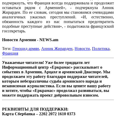
подчеркнуть, что Франция всегда поддерживала и продолжит
оставаться рядом с Арменией», - подчеркнула Анник
Жирарден. По ее словам, сегодня мы становимся очевидцами
аналогичных ужасных преступлений. «И, естественно,
обязанность каждого из нас попытаться предотвратить
подобные преступные действия», - подытожила французский
госсекретарь.
Новости Армении - NEWS.am
Теги:
Геноцид армян
,
Анник Жирарден
,
Новости
,
Политика
,
Франция
Уважаемые читатели! Уже более тридцати лет
Информационный центр «Еркрамас» рассказывает о
событиях в Армении, Арцахе и армянской Диаспоре. Мы
продолжаем эту работу благодаря поддержке читателей,
которым небезразличны судьба армянского народа и
независимая журналистика. Если вы цените нашу работу
и хотите, чтобы «Еркрамас» продолжал развиваться, вы
можете поддержать проект добровольным взносом.
РЕКВИЗИТЫ ДЛЯ ПОДДЕРЖКИ:
Карта Сбербанка – 2202 2072 1610 0373