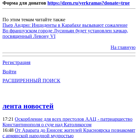
Форма для донатов
https://dzen.ru/yerkramas?donate=true
По этим темам читайте также
Пьер Андрю: Инциденты в Карабахе вызывают сожаление
Во французском городе Лусиньян будет установлен хачкар,
посвященный Левону VI
На главную
Регистрация
Войти
РАСШИРЕННЫЙ ПОИСК
лента новостей
17:21
Оскорбление для всех престолов ААЦ - патриаршество
Константинополя о суде над Католикосом
16:48
От Арарата до Енисея: жителей Красноярска познакомят
с армянской народной мудростью