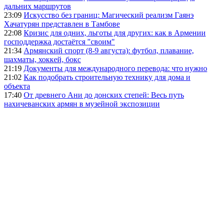
дальних маршрутов
23:09
Искусство без границ: Магический реализм Гаянэ
Хачатурян представлен в Тамбове
22:08
Кризис для одних, льготы для других: как в Армении
господдержка достаётся "своим"
21:34
Армянский спорт (8-9 августа): футбол, плавание,
шахматы, хоккей, бокс
21:19
Документы для международного перевода: что нужно
21:02
Как подобрать строительную технику для дома и
объекта
17:40
От древнего Ани до донских степей: Весь путь
нахичеванских армян в музейной экспозиции