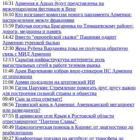
16:31
Армения и Арцах будут представлены на
международном фестивале в Вене
16:10
Кто возглавит комиссии нового парламента Армении:
распределение между фракциями
15:59
Рабочая поездка Брагарника по Тимашевскому району:
дороги, медицина и память
14:42
Вместо "европейской сказки" Пашинян одарит
Армению турецкой былью
12:30
Жена Рубена Варданяна пока не получила обратную
связь с МИД Армении
12:13
Скрытая инфраструктура интернета: роль
магистральных сетей в работе телеком-рынка
11:46
Арам Вардеванян избран вице-спикером НС Армении
от оппозиции
11:08
Армян подсадили на штатовский ИИ
10:36
Гагик Царукян: Стремление помогать друг другу важно
для построения сильной страны и общества
09:49
Сын за отца отвечает!
08:56
Троянский конь в Армении: Американский мегапроект
или разведцентр?
07:55
В армянском селе Крым в Ростовской области
отреставрируют "Пантеон Славы"
00:49
Наркологическая помощь в Кирове: от диагностики до
реабилитации
00:27
Комфортные поездки на автобусе: от трансфера до