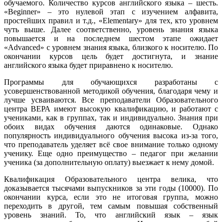
обучаемого. Количество курсов английского языка – шесть.
«Beginner» – это нулевой этап с изучением алфавита,
простейших правил и т.д., «Elementary» для тех, кто уровнем
чуть выше. Далее соответственно, уровень знания языка
повышается и на последнем шестом этапе ожидает
«Advanced» с уровнем знания языка, близкого к носителю. По
окончании курсов цель будет достигнута, и знание
английского языка будет приравнено к носителю.
Программы для обучающихся разработаны с
усовершенствованной методикой обучения, благодаря чему и
лучше усваиваются. Все преподаватели Образовательного
центра ВЕРА имеют высокую квалификацию, и работают с
учениками, как в группах, так и индивидуально. Знания при
обоих видах обучения даются одинаковые. Однако
популярность индивидуального обучения высока из-за того,
что преподаватель уделяет всё свое внимание только одному
ученику. Еще одно преимущество – педагог при желании
ученика (за дополнительную оплату) выезжает к нему домой.
Квалификация Образовательного центра велика, что
доказывается тысячами выпускников за эти годы (10000). По
окончании курса, если это не итоговая группа, можно
переходить в другой, тем самым повышая собственный
уровень знаний. То, что английский язык – язык