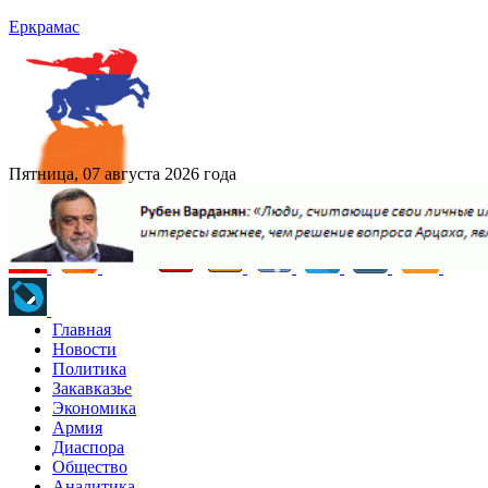
Еркрамас
Пятница, 07 августа 2026 года
Главная
Новости
Политика
Закавказье
Экономика
Армия
Диаспора
Общество
Аналитика