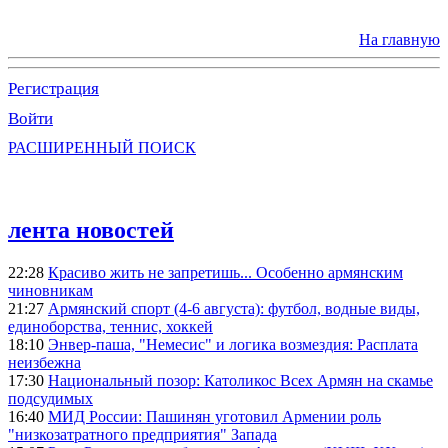
На главную
Регистрация
Войти
РАСШИРЕННЫЙ ПОИСК
лента новостей
22:28
Красиво жить не запретишь... Особенно армянским
чиновникам
21:27
Армянский спорт (4-6 августа): футбол, водные виды,
единоборства, теннис, хоккей
18:10
Энвер-паша, "Немесис" и логика возмездия: Расплата
неизбежна
17:30
Национальный позор: Католикос Всех Армян на скамье
подсудимых
16:40
МИД России: Пашинян уготовил Армении роль
"низкозатратного предприятия" Запада