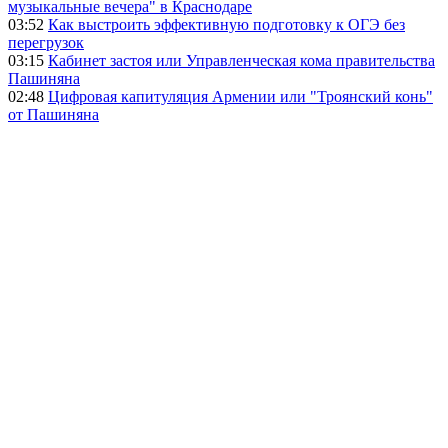
музыкальные вечера" в Краснодаре
03:52
Как выстроить эффективную подготовку к ОГЭ без
перегрузок
03:15
Кабинет застоя или Управленческая кома правительства
Пашиняна
02:48
Цифровая капитуляция Армении или "Троянский конь"
от Пашиняна