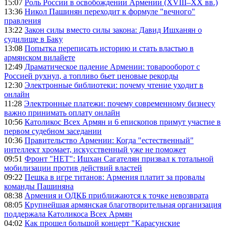
15:07
Роль России в освобождении Армении (XVIII–XX вв.)
13:36
Никол Пашинян переходит к формуле "вечного"
правления
13:22
Закон силы вместо силы закона: Давид Ишханян о
судилище в Баку
13:08
Попытка переписать историю и стать властью в
армянском вилайете
12:49
Драматическое падение Армении: товарооборот с
Россией рухнул, а топливо бьет ценовые рекорды
12:30
Электронные библиотеки: почему чтение уходит в
онлайн
11:28
Электронные платежи: почему современному бизнесу
важно принимать оплату онлайн
10:56
Католикос Всех Армян и 6 епископов примут участие в
первом судебном заседании
10:36
Правительство Армении: Когда "естественный"
интеллект хромает, искусственный уже не поможет
09:51
Фронт "НЕТ": Ишхан Сагателян призвал к тотальной
мобилизации против действий властей
09:22
Пешка в игре титанов: Армения платит за провалы
команды Пашиняна
08:38
Армения и ОДКБ приближаются к точке невозврата
08:05
Крупнейшая армянская благотворительная организация
поддержала Католикоса Всех Армян
04:02
Как прошел большой концерт "Карасунские