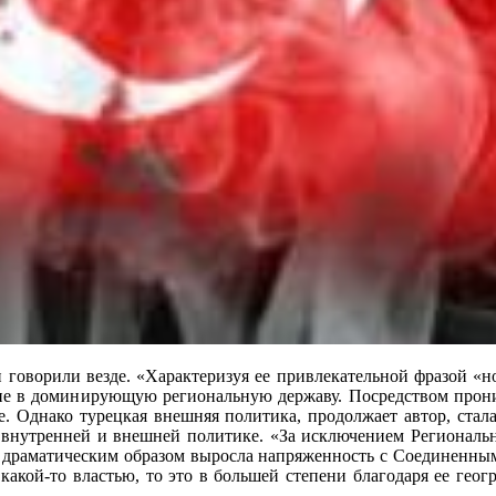
и говорили везде. «Характеризуя ее привлекательной фразой «н
ие в доминирующую региональную державу. Посредством прони
ье. Однако турецкая внешняя политика, продолжает автор, стал
 внутренней и внешней политике. «За исключением Региональн
 драматическим образом выросла напряженность с Соединенны
 какой-то властью, то это в большей степени благодаря ее гео