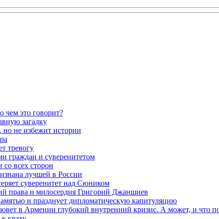
о чем это говорит?
авную загадку
 но не избежит истории
ра
ет тревогу
ми граждан и суверенитетом
 со всех сторон
ризнана лучшей в России
теряет суверенитет над Сюником
ений права и милосердия Григорий Джаншиев
 памятью и празднует дипломатическую капитуляцию
овет в Армении глубокий внутренний кризис. А может, и что 
к краху