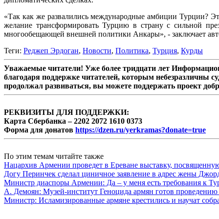
«Так как же развалились международные амбиции Турции? Это
желание трансформировать Турцию в страну с сильной през
многообещающей внешней политики Анкары», - заключает авт
Теги:
Реджеп Эрдоган
,
Новости
,
Политика
,
Турция
,
Курды
Уважаемые читатели! Уже более тридцати лет Информацион
благодаря поддержке читателей, которым небезразличны су
продолжал развиваться, вы можете поддержать проект доб
РЕКВИЗИТЫ ДЛЯ ПОДДЕРЖКИ:
Карта Сбербанка – 2202 2072 1610 0373
Форма для донатов
https://dzen.ru/yerkramas?donate=true
По этим темам читайте также
Нацархив Армении проведет в Ереване выставку, посвященну
Догу Перинчек сделал циничное заявление в адрес жены Джо
Министр диаспоры Армении: Да – у меня есть требования к Ту
А. Демоян: Музей-институт Геноцида армян готов проведению 
Министр: Исламизированные армяне крестились и научат собр