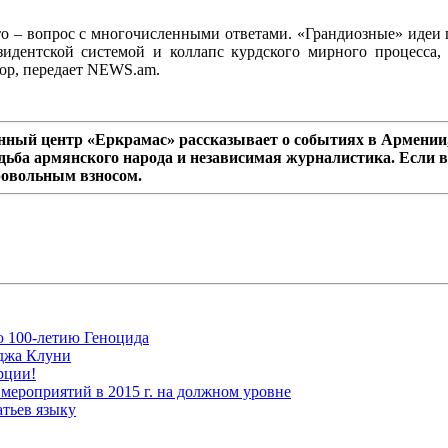
 – вопрос с многочисленными ответами. «Грандиозные» идеи п
идентской системой и коллапс курдского мирного процесса, с
ор, передает NEWS.am.
ный центр «Еркрамас» рассказывает о событиях в Армении,
дьба армянского народа и независимая журналистика. Если в
ровольным взносом.
ю 100-летию Геноцида
рджа Клуни
рции!
мероприятий в 2015 г. на должном уровне
атьев языку