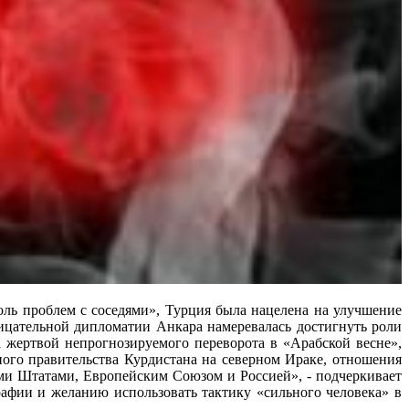
оль проблем с соседями», Турция была нацелена на улучшение
цательной дипломатии Анкара намеревалась достигнуть роли
а жертвой непрогнозируемого переворота в «Арабской весне»,
ого правительства Курдистана на северном Ираке, отношения
ми Штатами, Европейским Союзом и Россией», - подчеркивает
графии и желанию использовать тактику «сильного человека» в