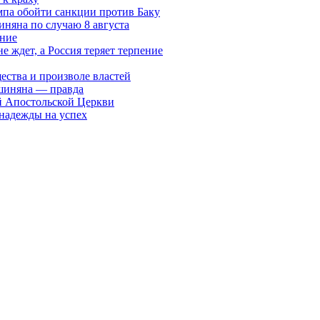
мпа обойти санкции против Баку
няна по случаю 8 августа
ание
ждет, а Россия теряет терпение
ества и произволе властей
шиняна — правда
й Апостольской Церкви
 надежды на успех