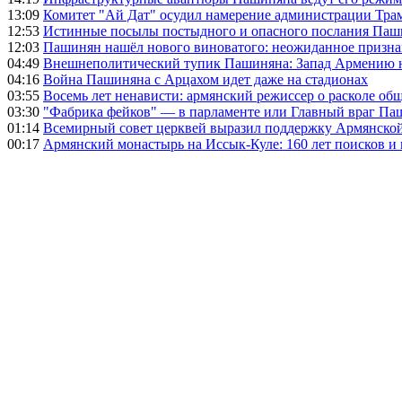
13:09
Комитет "Ай Дат" осудил намерение администрации Тра
12:53
Истинные посылы постыдного и опасного послания Паши
12:03
Пашинян нашёл нового виноватого: неожиданное призн
04:49
Внешнеполитический тупик Пашиняна: Запад Армению не 
04:16
Война Пашиняна с Арцахом идет даже на стадионах
03:55
Восемь лет ненависти: армянский режиссер о расколе общ
03:30
"Фабрика фейков" — в парламенте или Главный враг Па
01:14
Всемирный совет церквей выразил поддержку Армянско
00:17
Армянский монастырь на Иссык-Куле: 160 лет поисков и