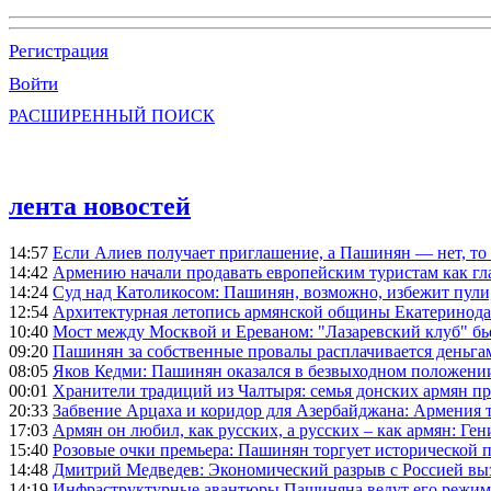
Регистрация
Войти
РАСШИРЕННЫЙ ПОИСК
лента новостей
14:57
Если Алиев получает приглашение, а Пашинян — нет, то 
14:42
Армению начали продавать европейским туристам как гл
14:24
Суд над Католикосом: Пашинян, возможно, избежит пули,
12:54
Архитектурная летопись армянской общины Екатеринода
10:40
Мост между Москвой и Ереваном: "Лазаревский клуб" бь
09:20
Пашинян за собственные провалы расплачивается деньга
08:05
Яков Кедми: Пашинян оказался в безвыходном положении
00:01
Хранители традиций из Чалтыря: семья донских армян п
20:33
Забвение Арцаха и коридор для Азербайджана: Армения 
17:03
Армян он любил, как русских, а русских – как армян: Г
15:40
Розовые очки премьера: Пашинян торгует исторической
14:48
Дмитрий Медведев: Экономический разрыв с Россией выз
14:19
Инфраструктурные авантюры Пашиняна ведут его режим 