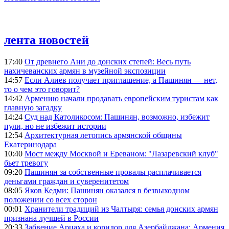
лента новостей
17:40
От древнего Ани до донских степей: Весь путь
нахичеванских армян в музейной экспозиции
14:57
Если Алиев получает приглашение, а Пашинян — нет,
то о чем это говорит?
14:42
Армению начали продавать европейским туристам как
главную загадку
14:24
Суд над Католикосом: Пашинян, возможно, избежит
пули, но не избежит истории
12:54
Архитектурная летопись армянской общины
Екатеринодара
10:40
Мост между Москвой и Ереваном: "Лазаревский клуб"
бьет тревогу
09:20
Пашинян за собственные провалы расплачивается
деньгами граждан и суверенитетом
08:05
Яков Кедми: Пашинян оказался в безвыходном
положении со всех сторон
00:01
Хранители традиций из Чалтыря: семья донских армян
признана лучшей в России
20:33
Забвение Арцаха и коридор для Азербайджана: Армения