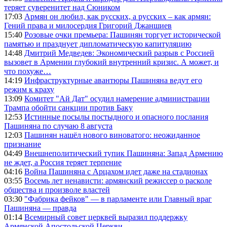
теряет суверенитет над Сюником
17:03
Армян он любил, как русских, а русских – как армян:
Гений права и милосердия Григорий Джаншиев
15:40
Розовые очки премьера: Пашинян торгует исторической
памятью и празднует дипломатическую капитуляцию
14:48
Дмитрий Медведев: Экономический разрыв с Россией
вызовет в Армении глубокий внутренний кризис. А может, и
что похуже…
14:19
Инфраструктурные авантюры Пашиняна ведут его
режим к краху
13:09
Комитет "Ай Дат" осудил намерение администрации
Трампа обойти санкции против Баку
12:53
Истинные посылы постыдного и опасного послания
Пашиняна по случаю 8 августа
12:03
Пашинян нашёл нового виноватого: неожиданное
признание
04:49
Внешнеполитический тупик Пашиняна: Запад Армению
не ждет, а Россия теряет терпение
04:16
Война Пашиняна с Арцахом идет даже на стадионах
03:55
Восемь лет ненависти: армянский режиссер о расколе
общества и произволе властей
03:30
"Фабрика фейков" — в парламенте или Главный враг
Пашиняна — правда
01:14
Всемирный совет церквей выразил поддержку
Армянской Апостольской Церкви