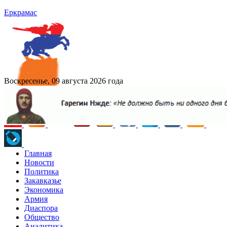
Еркрамас
Воскресенье, 09 августа 2026 года
Главная
Новости
Политика
Закавказье
Экономика
Армия
Диаспора
Общество
Аналитика