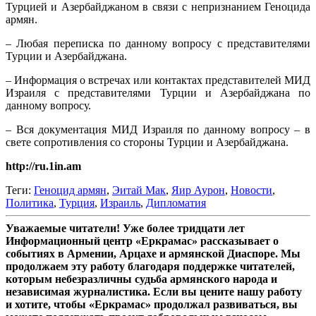
Турцией и Азербайджаном в связи с непризнанием Геноцида
армян.
– Любая переписка по данному вопросу с представителями
Турции и Азербайджана.
– Информация о встречах или контактах представителей МИД
Израиля с представителями Турции и Азербайджана по
данному вопросу.
– Вся документация МИД Израиля по данному вопросу – в
свете сопротивления со стороны Турции и Азербайджана.
http://ru.1in.am
Теги:
Геноцид армян
,
Эитай Мак
,
Яир Аурон
,
Новости
,
Политика
,
Турция
,
Израиль
,
Дипломатия
Уважаемые читатели! Уже более тридцати лет
Информационный центр «Еркрамас» рассказывает о
событиях в Армении, Арцахе и армянской Диаспоре. Мы
продолжаем эту работу благодаря поддержке читателей,
которым небезразличны судьба армянского народа и
независимая журналистика. Если вы цените нашу работу
и хотите, чтобы «Еркрамас» продолжал развиваться, вы