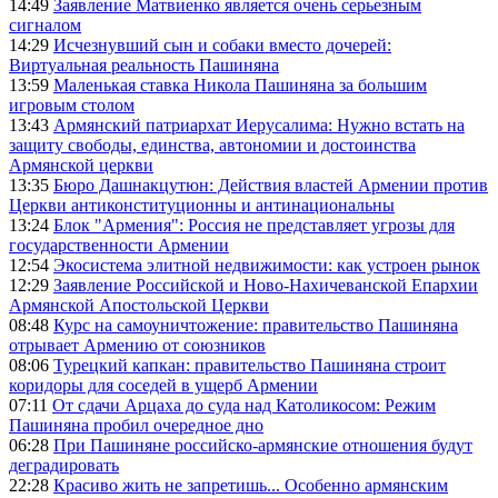
14:49
Заявление Матвиенко является очень серьезным
сигналом
14:29
Исчезнувший сын и собаки вместо дочерей:
Виртуальная реальность Пашиняна
13:59
Маленькая ставка Никола Пашиняна за большим
игровым столом
13:43
Армянский патриархат Иерусалима: Нужно встать на
защиту свободы, единства, автономии и достоинства
Армянской церкви
13:35
Бюро Дашнакцутюн: Действия властей Армении против
Церкви антиконституционны и антинациональны
13:24
Блок "Армения": Россия не представляет угрозы для
государственности Армении
12:54
Экосистема элитной недвижимости: как устроен рынок
12:29
Заявление Российской и Ново-Нахичеванской Епархии
Армянской Апостольской Церкви
08:48
Курс на самоуничтожение: правительство Пашиняна
отрывает Армению от союзников
08:06
Турецкий капкан: правительство Пашиняна строит
коридоры для соседей в ущерб Армении
07:11
От сдачи Арцаха до суда над Католикосом: Режим
Пашиняна пробил очередное дно
06:28
При Пашиняне российско-армянские отношения будут
деградировать
22:28
Красиво жить не запретишь... Особенно армянским