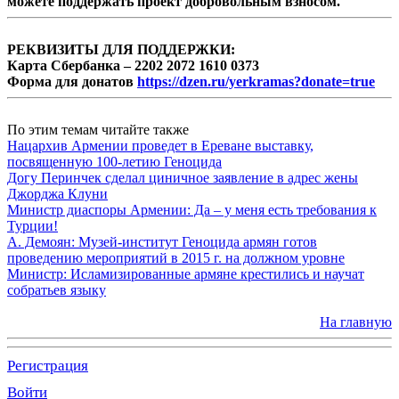
можете поддержать проект добровольным взносом.
РЕКВИЗИТЫ ДЛЯ ПОДДЕРЖКИ:
Карта Сбербанка – 2202 2072 1610 0373
Форма для донатов
https://dzen.ru/yerkramas?donate=true
По этим темам читайте также
Нацархив Армении проведет в Ереване выставку,
посвященную 100-летию Геноцида
Догу Перинчек сделал циничное заявление в адрес жены
Джорджа Клуни
Министр диаспоры Армении: Да – у меня есть требования к
Турции!
А. Демоян: Музей-институт Геноцида армян готов
проведению мероприятий в 2015 г. на должном уровне
Министр: Исламизированные армяне крестились и научат
собратьев языку
На главную
Регистрация
Войти