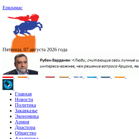
Еркрамас
Пятница, 07 августа 2026 года
Главная
Новости
Политика
Закавказье
Экономика
Армия
Диаспора
Общество
Аналитика