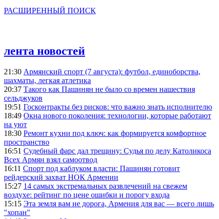
РАСШИРЕННЫЙ ПОИСК
лента новостей
21:30
Армянский спорт (7 августа): футбол, единоборства,
шахматы, легкая атлетика
20:37
Такого как Пашинян не было со времен нашествия
сельджуков
19:51
Госконтракты без рисков: что важно знать исполнителю
18:49
Окна нового поколения: технологии, которые работают
на уют
18:30
Ремонт кухни под ключ: как формируется комфортное
пространство
16:51
Судебный фарс дал трещину: Судья по делу Католикоса
Всех Армян взял самоотвод
16:11
Спорт под каблуком власти: Пашинян готовит
рейдерский захват НОК Армении
15:27
14 самых экстремальных развлечений на свежем
воздухе: рейтинг по цене ошибки и порогу входа
15:15
Эта земля вам не дорога, Армения для вас — всего лишь
"хопан"