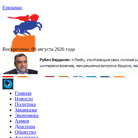
Еркрамас
Воскресенье, 09 августа 2026 года
Главная
Новости
Политика
Закавказье
Экономика
Армия
Диаспора
Общество
Аналитика