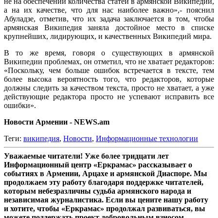
не на обеспечении количества статей в армянской Википедии,
а на их качестве, что для нас наиболее важно»,- пояснил
Абуладзе, отметив, что их задача заключается в том, чтобы
армянская Википедия заняла достойное место в списке
крупнейших, лидирующих, и качественных Википедий мира.
В то же время, говоря о существующих в армянской
Википедии проблемах, он отметил, что не хватает редакторов:
«Поскольку, чем больше ошибок встречается в тексте, тем
более высока вероятность того, что редакторов, которые
должны следить за качеством текста, просто не хватает, а уже
действующие редактора просто не успевают исправить все
ошибки».
Новости Армении - NEWS.am
Теги:
википедия
,
Новости
,
Информационные технологии
Уважаемые читатели! Уже более тридцати лет
Информационный центр «Еркрамас» рассказывает о
событиях в Армении, Арцахе и армянской Диаспоре. Мы
продолжаем эту работу благодаря поддержке читателей,
которым небезразличны судьба армянского народа и
независимая журналистика. Если вы цените нашу работу
и хотите, чтобы «Еркрамас» продолжал развиваться, вы
можете поддержать проект добровольным взносом.