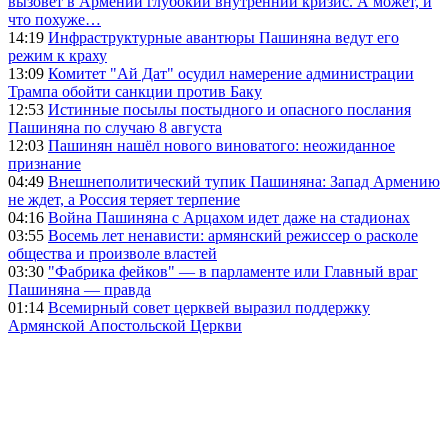
вызовет в Армении глубокий внутренний кризис. А может, и
что похуже…
14:19
Инфраструктурные авантюры Пашиняна ведут его
режим к краху
13:09
Комитет "Ай Дат" осудил намерение администрации
Трампа обойти санкции против Баку
12:53
Истинные посылы постыдного и опасного послания
Пашиняна по случаю 8 августа
12:03
Пашинян нашёл нового виноватого: неожиданное
признание
04:49
Внешнеполитический тупик Пашиняна: Запад Армению
не ждет, а Россия теряет терпение
04:16
Война Пашиняна с Арцахом идет даже на стадионах
03:55
Восемь лет ненависти: армянский режиссер о расколе
общества и произволе властей
03:30
"Фабрика фейков" — в парламенте или Главный враг
Пашиняна — правда
01:14
Всемирный совет церквей выразил поддержку
Армянской Апостольской Церкви