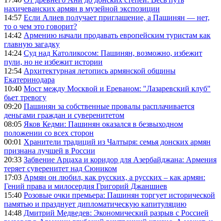
нахичеванских армян в музейной экспозиции
14:57
Если Алиев получает приглашение, а Пашинян — нет,
то о чем это говорит?
14:42
Армению начали продавать европейским туристам как
главную загадку
14:24
Суд над Католикосом: Пашинян, возможно, избежит
пули, но не избежит истории
12:54
Архитектурная летопись армянской общины
Екатеринодара
10:40
Мост между Москвой и Ереваном: "Лазаревский клуб"
бьет тревогу
09:20
Пашинян за собственные провалы расплачивается
деньгами граждан и суверенитетом
08:05
Яков Кедми: Пашинян оказался в безвыходном
положении со всех сторон
00:01
Хранители традиций из Чалтыря: семья донских армян
признана лучшей в России
20:33
Забвение Арцаха и коридор для Азербайджана: Армения
теряет суверенитет над Сюником
17:03
Армян он любил, как русских, а русских – как армян:
Гений права и милосердия Григорий Джаншиев
15:40
Розовые очки премьера: Пашинян торгует исторической
памятью и празднует дипломатическую капитуляцию
14:48
Дмитрий Медведев: Экономический разрыв с Россией