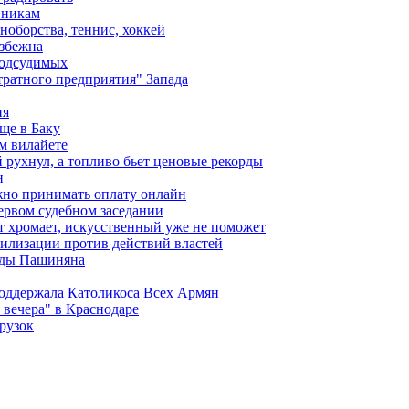
вникам
ноборства, теннис, хоккей
избежна
подсудимых
ратного предприятия" Запада
ия
ще в Баку
м вилайете
 рухнул, а топливо бьет ценовые рекорды
н
жно принимать оплату онлайн
ервом судебном заседании
т хромает, искусственный уже не поможет
илизации против действий властей
анды Пашиняна
поддержала Католикоса Всех Армян
вечера" в Краснодаре
рузок