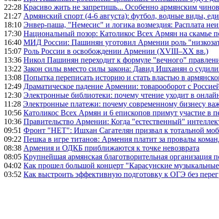
22:28
Красиво жить не запретишь... Особенно армянским чино
21:27
Армянский спорт (4-6 августа): футбол, водные виды, еди
18:10
Энвер-паша, "Немесис" и логика возмездия: Расплата не
17:30
Национальный позор: Католикос Всех Армян на скамье 
16:40
МИД России: Пашинян уготовил Армении роль "низкозат
15:07
Роль России в освобождении Армении (XVIII–XX вв.)
13:36
Никол Пашинян переходит к формуле "вечного" правлен
13:22
Закон силы вместо силы закона: Давид Ишханян о судили
13:08
Попытка переписать историю и стать властью в армянско
12:49
Драматическое падение Армении: товарооборот с Россией
12:30
Электронные библиотеки: почему чтение уходит в онлай
11:28
Электронные платежи: почему современному бизнесу ва
10:56
Католикос Всех Армян и 6 епископов примут участие в п
10:36
Правительство Армении: Когда "естественный" интеллек
09:51
Фронт "НЕТ": Ишхан Сагателян призвал к тотальной моб
09:22
Пешка в игре титанов: Армения платит за провалы ком
08:38
Армения и ОДКБ приближаются к точке невозврата
08:05
Крупнейшая армянская благотворительная организация 
04:02
Как прошел большой концерт "Карасунские музыкальные 
03:52
Как выстроить эффективную подготовку к ОГЭ без перег