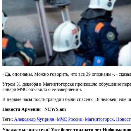
«Да, опознаны. Можно говорить, что все 39 опознаны», - сказа
Утром 31 декабря в Магнитогорске произошло обрушение перек
января МЧС объявило о ее завершении.
В первые часы после трагедии были спасены 18 человек, еще ш
Новости Армении - NEWS.am
Теги:
Александр Чуприян
,
МЧС России
,
Магнитогорск
,
Новост
Уважаемые читатели! Уже более тридцати лет Информацион