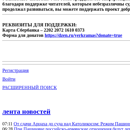
благодаря поддержке читателей, которым небезразличны су
продолжал развиваться, вы можете поддержать проект доб
РЕКВИЗИТЫ ДЛЯ ПОДДЕРЖКИ:
Карта Сбербанка – 2202 2072 1610 0373
Форма для донатов
https://dzen.ru/yerkramas?donate=true
Регистрация
Войти
РАСШИРЕННЫЙ ПОИСК
лента новостей
07:11
От сдачи Арцаха до суда над Католикосом: Режим Пашин
06:28
При Пашиняне российско-армянские отношения будут де