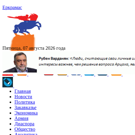
Еркрамас
Пятница, 07 августа 2026 года
Главная
Новости
Политика
Закавказье
Экономика
Армия
Диаспора
Общество
Аналитика