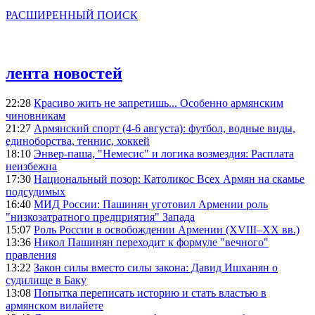
РАСШИРЕННЫЙ ПОИСК
лента новостей
22:28
Красиво жить не запретишь... Особенно армянским
чиновникам
21:27
Армянский спорт (4-6 августа): футбол, водные виды,
единоборства, теннис, хоккей
18:10
Энвер-паша, "Немесис" и логика возмездия: Расплата
неизбежна
17:30
Национальный позор: Католикос Всех Армян на скамье
подсудимых
16:40
МИД России: Пашинян уготовил Армении роль
"низкозатратного предприятия" Запада
15:07
Роль России в освобождении Армении (XVIII–XX вв.)
13:36
Никол Пашинян переходит к формуле "вечного"
правления
13:22
Закон силы вместо силы закона: Давид Ишханян о
судилище в Баку
13:08
Попытка переписать историю и стать властью в
армянском вилайете