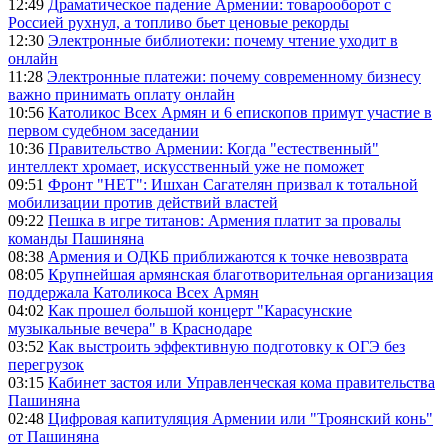
12:49
Драматическое падение Армении: товарооборот с
Россией рухнул, а топливо бьет ценовые рекорды
12:30
Электронные библиотеки: почему чтение уходит в
онлайн
11:28
Электронные платежи: почему современному бизнесу
важно принимать оплату онлайн
10:56
Католикос Всех Армян и 6 епископов примут участие в
первом судебном заседании
10:36
Правительство Армении: Когда "естественный"
интеллект хромает, искусственный уже не поможет
09:51
Фронт "НЕТ": Ишхан Сагателян призвал к тотальной
мобилизации против действий властей
09:22
Пешка в игре титанов: Армения платит за провалы
команды Пашиняна
08:38
Армения и ОДКБ приближаются к точке невозврата
08:05
Крупнейшая армянская благотворительная организация
поддержала Католикоса Всех Армян
04:02
Как прошел большой концерт "Карасунские
музыкальные вечера" в Краснодаре
03:52
Как выстроить эффективную подготовку к ОГЭ без
перегрузок
03:15
Кабинет застоя или Управленческая кома правительства
Пашиняна
02:48
Цифровая капитуляция Армении или "Троянский конь"
от Пашиняна