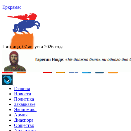
Еркрамас
Пятница, 07 августа 2026 года
Главная
Новости
Политика
Закавказье
Экономика
Армия
Диаспора
Общество
Аналитика