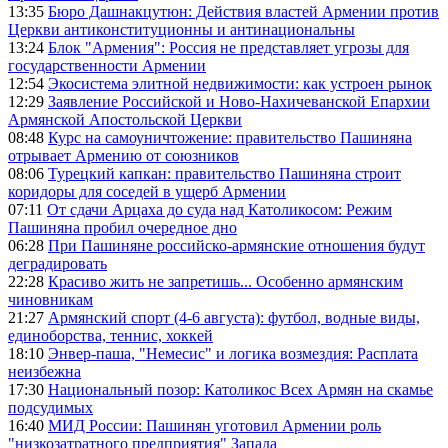
13:35
Бюро Дашнакцутюн: Действия властей Армении против
Церкви антиконституционны и антинациональны
13:24
Блок "Армения": Россия не представляет угрозы для
государственности Армении
12:54
Экосистема элитной недвижимости: как устроен рынок
12:29
Заявление Российской и Ново-Нахичеванской Епархии
Армянской Апостольской Церкви
08:48
Курс на самоуничтожение: правительство Пашиняна
отрывает Армению от союзников
08:06
Турецкий капкан: правительство Пашиняна строит
коридоры для соседей в ущерб Армении
07:11
От сдачи Арцаха до суда над Католикосом: Режим
Пашиняна пробил очередное дно
06:28
При Пашиняне российско-армянские отношения будут
деградировать
22:28
Красиво жить не запретишь... Особенно армянским
чиновникам
21:27
Армянский спорт (4-6 августа): футбол, водные виды,
единоборства, теннис, хоккей
18:10
Энвер-паша, "Немесис" и логика возмездия: Расплата
неизбежна
17:30
Национальный позор: Католикос Всех Армян на скамье
подсудимых
16:40
МИД России: Пашинян уготовил Армении роль
"низкозатратного предприятия" Запада