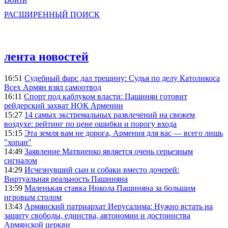
РАСШИРЕННЫЙ ПОИСК
лента новостей
16:51
Судебный фарс дал трещину: Судья по делу Католикоса
Всех Армян взял самоотвод
16:11
Спорт под каблуком власти: Пашинян готовит
рейдерский захват НОК Армении
15:27
14 самых экстремальных развлечений на свежем
воздухе: рейтинг по цене ошибки и порогу входа
15:15
Эта земля вам не дорога, Армения для вас — всего лишь
"хопан"
14:49
Заявление Матвиенко является очень серьезным
сигналом
14:29
Исчезнувший сын и собаки вместо дочерей:
Виртуальная реальность Пашиняна
13:59
Маленькая ставка Никола Пашиняна за большим
игровым столом
13:43
Армянский патриархат Иерусалима: Нужно встать на
защиту свободы, единства, автономии и достоинства
Армянской церкви