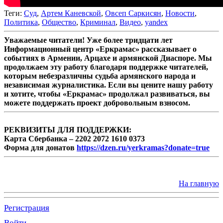
Теги:
Суд
,
Артем Каневской
,
Овсеп Саркисян
,
Новости
,
Политика
,
Общество
,
Криминал
,
Видео
,
yandex
Уважаемые читатели! Уже более тридцати лет
Информационный центр «Еркрамас» рассказывает о
событиях в Армении, Арцахе и армянской Диаспоре. Мы
продолжаем эту работу благодаря поддержке читателей,
которым небезразличны судьба армянского народа и
независимая журналистика. Если вы цените нашу работу
и хотите, чтобы «Еркрамас» продолжал развиваться, вы
можете поддержать проект добровольным взносом.
РЕКВИЗИТЫ ДЛЯ ПОДДЕРЖКИ:
Карта Сбербанка – 2202 2072 1610 0373
Форма для донатов
https://dzen.ru/yerkramas?donate=true
На главную
Регистрация
Войти