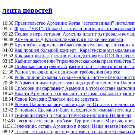
лента новостей
10:36
Правительство Армении: Когда "естественный" интеллек
09:51
Фронт "НЕТ": Ишхан Сагателян призвал к тотальной моб
09:22
Пешка в игре титанов: Армения платит за провалы ком
08:38
Армения и ОДКБ приближаются к точке невозврата
08:05
Крупнейшая армянская благотворительная организация 
04:02
Как прошел большой концерт "Карасунские музыкальные 
03:52
Как выстроить эффективную подготовку к ОГЭ без перег
03:15
Кабинет застоя или Управленческая кома правительства
02:48
Цифровая капитуляция Армении или "Троянский конь" 
21:36
Рынок упаковки для напитков: требования бизнеса
21:00
Роль личной охраны в современной системе безопасност
20:36
В Армении имитируют суды над приближенными Пашин
19:18
Способен ли парламент Армении в этом составе выполн
18:45
Власти Армении не скрывают, что сами закрыли страниц
18:34
Левон Кочарян: Властям нас не запугать
13:18
Режим Пашиняна, безусловно, падёт. От ответственности
12:42
В тюрьмах Еревана и Баку находится огромный потенциа
12:13
Гниющий перец и геополитические иллюзии Пашиняна
11:48
Связанная со спецслужбами Турции Лилит Мкртчян проч
11:31
Зеленский, оставь Армению в покое: Наша независимость 
08:12
Тысячелетняя история под ногами: на окраине Еревана 