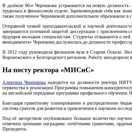
В далёкие 90-е Черникова устраивается на новую должность
трудилась в финансовом отделе. Зарекомендовав себя как зна
также полученное Черниковой дополнительное образование в с
Отправной точкой преподавательской и научной деятельност
завершаются успешной защитой диссертации с присвоением ст
будущим молодым специалистам. Студенты отзываются о ней 
менеджмента» Черникова дослужилась до должности профессо
В 2012 году руководила филиалом вуза в Старом Осколе. Не
Воронежского и Белгородского регионов. Работу заподозрили 
На посту ректора «МИСиС»
Алевтина Черникова
находится на должности ректора НИТУ 
первенства в реализации Программы повышения конкурентоспо
на английский передовые программы профильного обучения. 
Благодаря грамотному планированию и распределению бюдже
система грантов для развития и привлечения к научным иссл
Под её авторством опубликовано большое количество научной
отмечена ценными наградами: почётными грамотами, орденам
Президента.