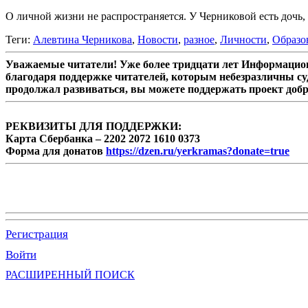
О личной жизни не распространяется. У Черниковой есть дочь, 
Теги:
Алевтина Черникова
,
Новости
,
разное
,
Личности
,
Образо
Уважаемые читатели! Уже более тридцати лет Информацион
благодаря поддержке читателей, которым небезразличны су
продолжал развиваться, вы можете поддержать проект доб
РЕКВИЗИТЫ ДЛЯ ПОДДЕРЖКИ:
Карта Сбербанка – 2202 2072 1610 0373
Форма для донатов
https://dzen.ru/yerkramas?donate=true
Регистрация
Войти
РАСШИРЕННЫЙ ПОИСК