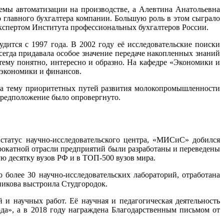
емы автоматизации на производстве, а Алевтина Анатольевна
о главного бухгалтера компании. Большую роль в этом сыграло
экспертом Института профессиональных бухгалтеров России.
ится с 1997 года. В 2002 году её исследовательские поиски
егда придавала особое значение передаче накопленных знаний
ему понятно, интересно и образно. На кафедре «Экономики и
экономики и финансов.
 на тему приоритетных путей развития молокопромышленности
 предположение было опровергнуто.
татус научно-исследовательского центра, «МИСиС» добился
рокатной отрасли предприятий были разработаны и переведены
 десятку вузов РФ и в ТОП-500 вузов мира.
олее 30 научно-исследовательских лабораторий, отработана
никова выстроила Студгородок.
 и научных работ. Её научная и педагогическая деятельность
да», а в 2018 году награждена Благодарственным письмом от