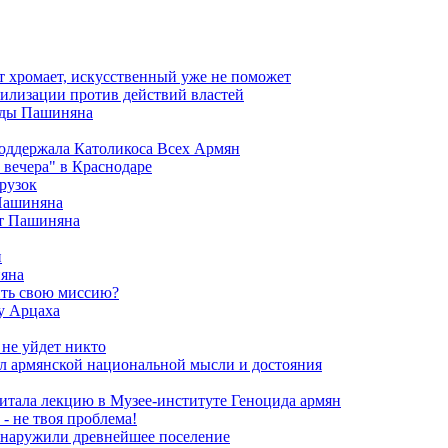
т хромает, искусственный уже не поможет
илизации против действий властей
анды Пашиняна
поддержала Католикоса Всех Армян
вечера" в Краснодаре
рузок
 Пашиняна
от Пашиняна
и
яна
ить свою миссию?
у Арцаха
 не уйдет никто
л армянской национальной мысли и достояния
итала лекцию в Музее-институте Геноцида армян
- не твоя проблема!
обнаружили древнейшее поселение