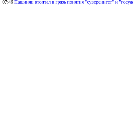
07:46
Пашинян втоптал в грязь понятия "суверенитет" и "госуд