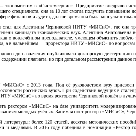
 — экономистом в «Системсервис». Предприятие внедряло сист
ющего специалиста, она за 10 лет смогла получить повышение д
фере финансов и аудита, долгое время она была консультантом-
и стал для Алевтины Черниковой НИТУ «МИСиС», где она труд
епени кандидата экономических наук. Алевтина Анатольевна вс
как о вовлечённом преподавателе, умеющем объяснить любую т
ра, а в дальнейшем — проректора НИТУ «МИСиС» по вопросам 
задолго до назначения опубликовала докторскую диссертацию
в содержании плагиата, но при детальном рассмотрении данное
«МИСиС» с 2013 года. Под её руководством вузу присвоен с
собности российских вузов. При содействии ведущих в сталеп
НИТУ «МИСиС» во время ректорства Черниковой вошёл в лучшую
та ректором «МИСиС» на базе университета модернизировано б
едованиям молодых учёных. Занимая пост ректора «МИСиС», Чер
 литературы: более 120 статей, десятки методических пособий
и и медалями. В 2016 году победила в номинации «Ректор го