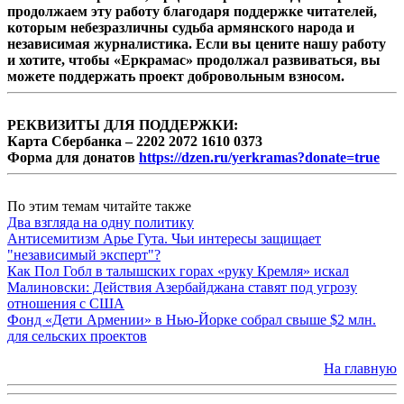
продолжаем эту работу благодаря поддержке читателей,
которым небезразличны судьба армянского народа и
независимая журналистика. Если вы цените нашу работу
и хотите, чтобы «Еркрамас» продолжал развиваться, вы
можете поддержать проект добровольным взносом.
РЕКВИЗИТЫ ДЛЯ ПОДДЕРЖКИ:
Карта Сбербанка – 2202 2072 1610 0373
Форма для донатов
https://dzen.ru/yerkramas?donate=true
По этим темам читайте также
Два взгляда на одну политику
Антисемитизм Арье Гута. Чьи интересы защищает
"независимый эксперт"?
Как Пол Гобл в талышских горах «руку Кремля» искал
Малиновски: Действия Азербайджана ставят под угрозу
отношения с США
Фонд «Дети Армении» в Нью-Йорке собрал свыше $2 млн.
для сельских проектов
На главную