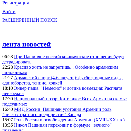
Регистрация
Войти
РАСШИРЕННЫЙ ПОИСК
лента новостей
06:28
При Пашиняне российско-армянские отношения будут
деградировать
22:28
Красиво жить не запретишь... Особенно армянским
чиновникам
21:27
Армянский спорт (4-6 августа): футбол, водные виды,
единоборства, теннис, хоккей
18:10
Энвер-паша, "Немесис" и логика возмездия: Расплата
неизбежна
17:30
Национальный позор: Католикос Всех Армян на скамье
подсудимых
16:40
МИД России: Пашинян уготовил Армении роль
"низкозатратного предприятия" Запада
15:07
Роль России в освобождении Армении (XVIII–XX вв.)
13:36
Никол Пашинян переходит к формуле "вечного"
правления