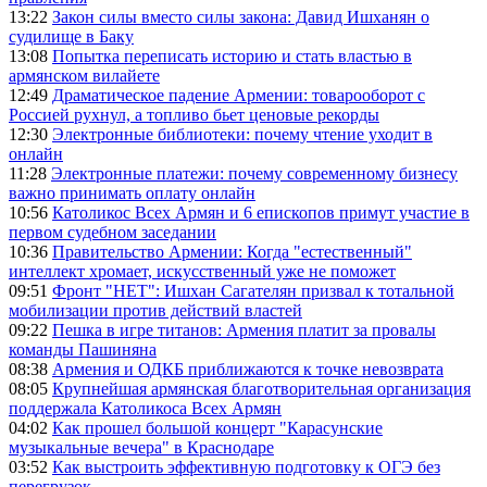
13:22
Закон силы вместо силы закона: Давид Ишханян о
судилище в Баку
13:08
Попытка переписать историю и стать властью в
армянском вилайете
12:49
Драматическое падение Армении: товарооборот с
Россией рухнул, а топливо бьет ценовые рекорды
12:30
Электронные библиотеки: почему чтение уходит в
онлайн
11:28
Электронные платежи: почему современному бизнесу
важно принимать оплату онлайн
10:56
Католикос Всех Армян и 6 епископов примут участие в
первом судебном заседании
10:36
Правительство Армении: Когда "естественный"
интеллект хромает, искусственный уже не поможет
09:51
Фронт "НЕТ": Ишхан Сагателян призвал к тотальной
мобилизации против действий властей
09:22
Пешка в игре титанов: Армения платит за провалы
команды Пашиняна
08:38
Армения и ОДКБ приближаются к точке невозврата
08:05
Крупнейшая армянская благотворительная организация
поддержала Католикоса Всех Армян
04:02
Как прошел большой концерт "Карасунские
музыкальные вечера" в Краснодаре
03:52
Как выстроить эффективную подготовку к ОГЭ без
перегрузок