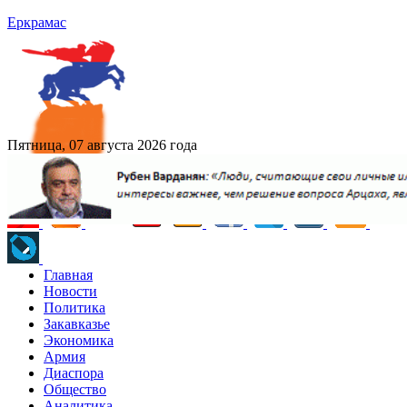
Еркрамас
Пятница, 07 августа 2026 года
Главная
Новости
Политика
Закавказье
Экономика
Армия
Диаспора
Общество
Аналитика