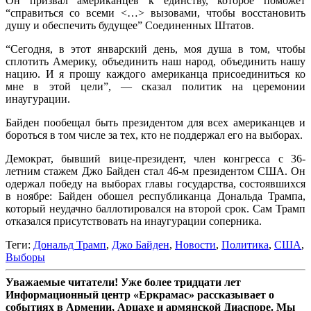
Он призвал американцев к единству, которое поможет
“справиться со всеми <…> вызовами, чтобы восстановить
душу и обеспечить будущее” Соединенных Штатов.
“Сегодня, в этот январский день, моя душа в том, чтобы
сплотить Америку, объединить наш народ, объединить нашу
нацию. И я прошу каждого американца присоединиться ко
мне в этой цели”, — сказал политик на церемонии
инаугурации.
Байден пообещал быть президентом для всех американцев и
бороться в том числе за тех, кто не поддержал его на выборах.
Демократ, бывший вице-президент, член конгресса с 36-
летним стажем Джо Байден стал 46-м президентом США. Он
одержал победу на выборах главы государства, состоявшихся
в ноябре: Байден обошел республиканца Дональда Трампа,
который неудачно баллотировался на второй срок. Сам Трамп
отказался присутствовать на инаугурации соперника.
Теги:
Дональд Трамп
,
Джо Байден
,
Новости
,
Политика
,
США
,
Выборы
Уважаемые читатели! Уже более тридцати лет
Информационный центр «Еркрамас» рассказывает о
событиях в Армении, Арцахе и армянской Диаспоре. Мы