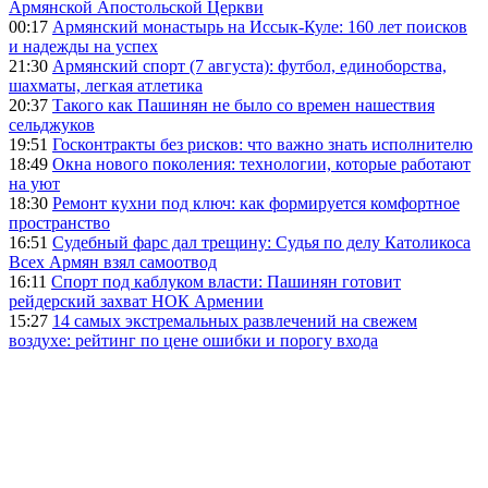
Армянской Апостольской Церкви
00:17
Армянский монастырь на Иссык-Куле: 160 лет поисков
и надежды на успех
21:30
Армянский спорт (7 августа): футбол, единоборства,
шахматы, легкая атлетика
20:37
Такого как Пашинян не было со времен нашествия
сельджуков
19:51
Госконтракты без рисков: что важно знать исполнителю
18:49
Окна нового поколения: технологии, которые работают
на уют
18:30
Ремонт кухни под ключ: как формируется комфортное
пространство
16:51
Судебный фарс дал трещину: Судья по делу Католикоса
Всех Армян взял самоотвод
16:11
Спорт под каблуком власти: Пашинян готовит
рейдерский захват НОК Армении
15:27
14 самых экстремальных развлечений на свежем
воздухе: рейтинг по цене ошибки и порогу входа