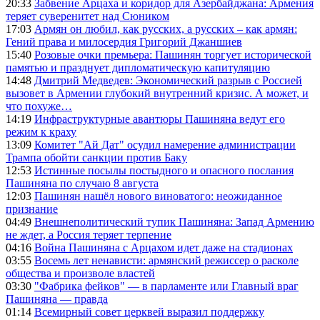
20:33
Забвение Арцаха и коридор для Азербайджана: Армения
теряет суверенитет над Сюником
17:03
Армян он любил, как русских, а русских – как армян:
Гений права и милосердия Григорий Джаншиев
15:40
Розовые очки премьера: Пашинян торгует исторической
памятью и празднует дипломатическую капитуляцию
14:48
Дмитрий Медведев: Экономический разрыв с Россией
вызовет в Армении глубокий внутренний кризис. А может, и
что похуже…
14:19
Инфраструктурные авантюры Пашиняна ведут его
режим к краху
13:09
Комитет "Ай Дат" осудил намерение администрации
Трампа обойти санкции против Баку
12:53
Истинные посылы постыдного и опасного послания
Пашиняна по случаю 8 августа
12:03
Пашинян нашёл нового виноватого: неожиданное
признание
04:49
Внешнеполитический тупик Пашиняна: Запад Армению
не ждет, а Россия теряет терпение
04:16
Война Пашиняна с Арцахом идет даже на стадионах
03:55
Восемь лет ненависти: армянский режиссер о расколе
общества и произволе властей
03:30
"Фабрика фейков" — в парламенте или Главный враг
Пашиняна — правда
01:14
Всемирный совет церквей выразил поддержку