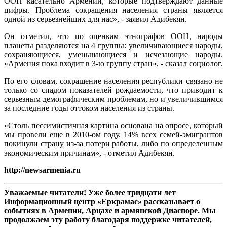
ООН касательно Армении, которые подтверждают данные
цифры. Проблема сокращения населения страны является
одной из серьезнейших для нас», - заявил Адибекян.
Он отметил, что по оценкам этнографов ООН, народы
планеты разделяются на 4 группы: увеличивающиеся народы,
сохраняющиеся, уменьшающиеся и исчезающие народы.
«Армения пока входит в 3-ю группу стран», - сказал социолог.
По его словам, сокращение населения республики связано не
только со спадом показателей рождаемости, что приводит к
серьезным демографическим проблемам, но и увеличившимся
за последние годы оттоком населения из страны.
«Столь пессимистичная картина основана на опросе, который
мы провели еще в 2010-ом году. 14% всех семей-эмигрантов
покинули страну из-за потери работы, либо по определенным
экономическим причинам», - отметил Адибекян.
http://newsarmenia.ru
Уважаемые читатели! Уже более тридцати лет
Информационный центр «Еркрамас» рассказывает о
событиях в Армении, Арцахе и армянской Диаспоре. Мы
продолжаем эту работу благодаря поддержке читателей,