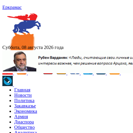
Еркрамас
Суббота, 08 августа 2026 года
Главная
Новости
Политика
Закавказье
Экономика
Армия
Диаспора
Общество
Аналитика