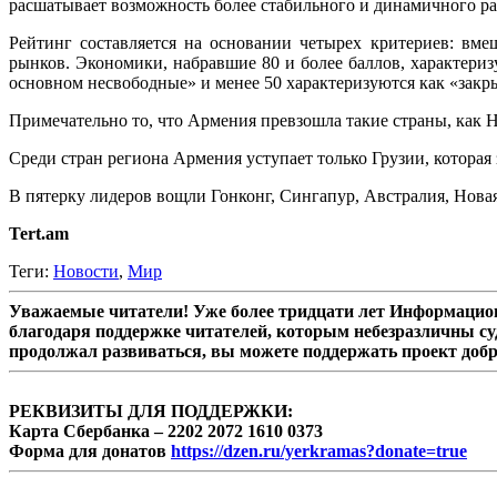
расшатывает возможность более стабильного и динамичного ра
Рейтинг составляется на основании четырех критериев: вме
рынков. Экономики, набравшие 80 и более баллов, характеризу
основном несвободные» и менее 50 характеризуются как «закр
Примечательно то, что Армения превзошла такие страны, как 
Среди стран региона Армения уступает только Грузии, которая з
В пятерку лидеров вощли Гонконг, Сингапур, Австралия, Новая
Tert.am
Теги:
Новости
,
Мир
Уважаемые читатели! Уже более тридцати лет Информацион
благодаря поддержке читателей, которым небезразличны су
продолжал развиваться, вы можете поддержать проект доб
РЕКВИЗИТЫ ДЛЯ ПОДДЕРЖКИ:
Карта Сбербанка – 2202 2072 1610 0373
Форма для донатов
https://dzen.ru/yerkramas?donate=true