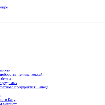
 мире
вникам
ноборства, теннис, хоккей
избежна
подсудимых
ратного предприятия" Запада
ия
ще в Баку
м вилайете