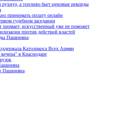
 рухнул, а топливо бьет ценовые рекорды
н
жно принимать оплату онлайн
ервом судебном заседании
т хромает, искусственный уже не поможет
илизации против действий властей
анды Пашиняна
поддержала Католикоса Всех Армян
вечера" в Краснодаре
рузок
 Пашиняна
от Пашиняна