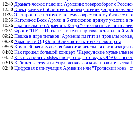
12:49
Драматическое падение Армении: товарооборот с Россией
12:30
Электронные библиотеки: почему чтение уходит в онлай
11:28
Электронные платежи: почему современному бизнесу ва
10:56
Католикос Всех Армян и 6 епископов примут участие в п
10:36
Правительство Армении: Когда "естественный" интеллек
09:51
Фронт "НЕТ": Ишхан Сагателян призвал к тотальной моб
09:22
Пешка в игре титанов: Армения платит за провалы ком
08:38
Армения и ОДКБ приближаются к точке невозврата
08:05
Крупнейшая армянская благотворительная организация 
04:02
Как прошел большой концерт "Карасунские музыкальные 
03:52
Как выстроить эффективную подготовку к ОГЭ без перег
03:15
Кабинет застоя или Управленческая кома правительства
02:48
Цифровая капитуляция Армении или "Троянский конь" 