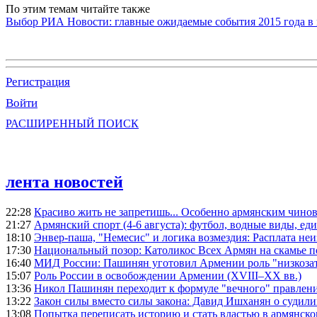
По этим темам читайте также
Выбор РИА Новости: главные ожидаемые события 2015 года в
Регистрация
Войти
РАСШИРЕННЫЙ ПОИСК
лента новостей
22:28
Красиво жить не запретишь... Особенно армянским чино
21:27
Армянский спорт (4-6 августа): футбол, водные виды, еди
18:10
Энвер-паша, "Немесис" и логика возмездия: Расплата не
17:30
Национальный позор: Католикос Всех Армян на скамье 
16:40
МИД России: Пашинян уготовил Армении роль "низкозат
15:07
Роль России в освобождении Армении (XVIII–XX вв.)
13:36
Никол Пашинян переходит к формуле "вечного" правлен
13:22
Закон силы вместо силы закона: Давид Ишханян о судили
13:08
Попытка переписать историю и стать властью в армянско