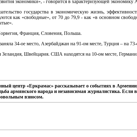
звития экономики», - говорится в характеризующей экономику 
шательство государства в экономическую жизнь, эффективность
ются как «свободные», от 70 до 79,9 - как «в основном свободн
ытые».
Норвегия, Франция, Словения, Польша.
аняла 34-ое место, Азербайджан на 91-ом месте, Турция – на 73-
 Зеландия, Швейцария. США находятся на 10-ом месте, Германия 
ный центр «Еркрамас» рассказывает о событиях в Армении,
дьба армянского народа и независимая журналистика. Если в
ровольным взносом.