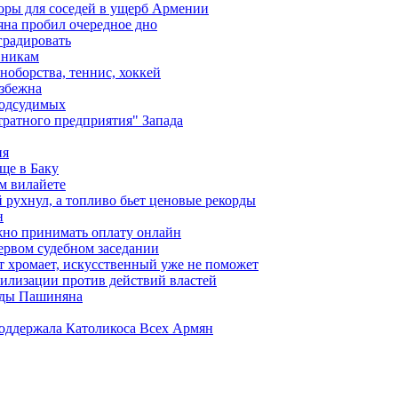
оры для соседей в ущерб Армении
яна пробил очередное дно
градировать
вникам
ноборства, теннис, хоккей
избежна
подсудимых
ратного предприятия" Запада
ия
ще в Баку
м вилайете
 рухнул, а топливо бьет ценовые рекорды
н
жно принимать оплату онлайн
ервом судебном заседании
т хромает, искусственный уже не поможет
илизации против действий властей
анды Пашиняна
поддержала Католикоса Всех Армян