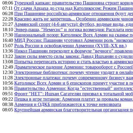
08:06
Турецкий капкан: правительство Пашиняна строит корид
07:11
От сдачи Арцаха до суда над Католикосом: Режим Пашин
06:28
При Пашиняне российско-армянские отношения будут де
22:28
Красиво жить не запретишь... Особенно армянским чино
21:27
Армянский спорт (4-6 августа): футбол, водные виды, еди
18:10
Энвер-паша, "Немесис" и логика возмездия: Расплата не
17:30
Национальный позор: Католикос Всех Армян на скамье 
16:40
МИД России: Пашинян уготовил Армении роль "низкозат
15:07
Роль России в освобождении Армении (XVIII–XX вв.)
13:36
Никол Пашинян переходит к формуле "вечного" правлен
13:22
Закон силы вместо силы закона: Давид Ишханян о судили
13:08
Попытка переписать историю и стать властью в армянско
12:49
Драматическое падение Армении: товарооборот с Россией
12:30
Электронные библиотеки: почему чтение уходит в онлай
11:28
Электронные платежи: почему современному бизнесу ва
10:56
Католикос Всех Армян и 6 епископов примут участие в п
10:36
Правительство Армении: Когда "естественный" интеллек
09:51
Фронт "НЕТ": Ишхан Сагателян призвал к тотальной моб
09:22
Пешка в игре титанов: Армения платит за провалы ком
08:38
Армения и ОДКБ приближаются к точке невозврата
08:05
Крупнейшая армянская благотворительная организация 