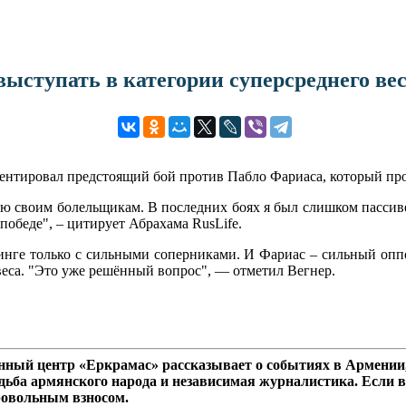
ыступать в категории суперсреднего ве
нтировал предстоящий бой против Пабло Фариаса, который прой
щаю своим болельщикам. В последних боях я был слишком пассив
победе", – цитирует Абрахама RusLife.
ринге только с сильными соперниками. И Фариас – сильный оппо
веса. "Это уже решённый вопрос", — отметил Вегнер.
ный центр «Еркрамас» рассказывает о событиях в Армении,
дьба армянского народа и независимая журналистика. Если в
ровольным взносом.