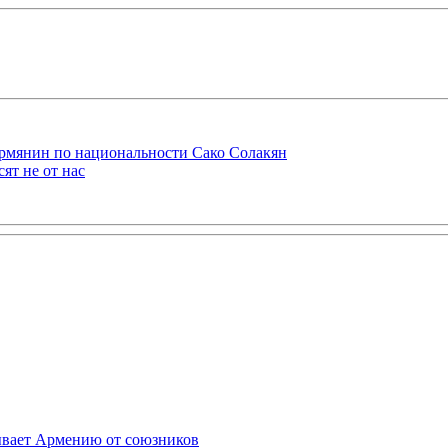
рмянин по национальности Сако Солакян
ят не от нас
ывает Армению от союзников