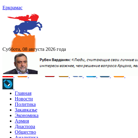
Еркрамас
Суббота, 08 августа 2026 года
Главная
Новости
Политика
Закавказье
Экономика
Армия
Диаспора
Общество
Аналитика