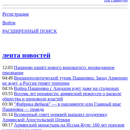
Регистрация
Войти
РАСШИРЕННЫЙ ПОИСК
лента новостей
12:03
Пашинян нашёл нового виноватого: неожиданное
признание
04:49
Внешнеполитический тупик Пашиняна: Запад Армению
не ждет, а Россия теряет терпение
04:16
Война Пашиняна с Арцахом идет даже на стадионах
03:55
Восемь лет ненависти: армянский режиссер о расколе
общества и произволе властей
03:30
"Фабрика фейков" — в парламенте или Главный враг
Пашиняна — правда
01:14
Всемирный совет церквей выразил поддержку
Армянской Апостольской Церкви
00:17
Армянский монастырь на Иссык-Куле: 160 лет поисков