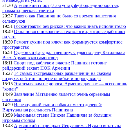
и надежды на успех
21:30
Армянский спорт (7 августа): футбол, единоборства,
шахматы, легкая атлетика
20:37
Такого как Пашинян не было со времен нашествия
сельджуков
19:51
Госконтракты без рисков: что важно знать исполнителю
18:49
Окна нового поколения: технологии, которые работают
на уют
18:30
Ремонт кухни под ключ: как формируется комфортное
пространство
16:51
Судебный фарс дал трещину: Судья по делу Католикоса
Всех Армян взял самоотвод
16:11
Спорт под каблуком власти: Пашинян готовит
рейдерский захват НОК Армении
15:27
14 самых экстремальных развлечений на свежем
воздухе: рейтинг по цене ошибки и порогу входа
15:15
Эта земля вам не дорога, Армения для вас — всего лишь
"хопан"
14:49
Заявление Матвиенко является очень серьезным
сигналом
14:29
Исчезнувший сын и собаки вместо дочерей:
Виртуальная реальность Пашиняна
13:59
Маленькая ставка Никола Пашиняна за большим
игровым столом
13:43
Армянский патриархат Иерусалима: Нужно встать на