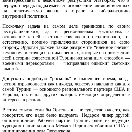
заинтересованы в демонтаже республики Ататюрка, что в
первую очередь подразумевает исключение влияния военных
на политическую жизнь в стране и либерализацию
внутренней политики.
Поскольку задача на самом деле грандиозна по своим
республиканским, да и региональным масштабам, а
отношение к ней в стране совершенно неоднозначно, то,
естественно, помимо привлечения сторонников на свою
сторону, Эрдоган должен также разгромить “идейное гнездо”
кемализма и стоящих за ним военных, которые на протяжении
всей истории современной Турции испытанным способом —
военными переворотами — “исправляли ошибки” светских
властей.
Допускать подобную “роскошь” в нынешнее время, когда
регион взрывоопасен как никогда, чересчур накладно как для
самой Турции — основного регионального партнера США и
Европы, так и для других акторов, имеющих определенные
интересы в регионе.
В этом смысле если бы Эргенекона не существовало, то, как
говорится, его надо было выдумать. Недаром лидер другой
оппозиционной Рабочей партии Турции, один из ведущих
турецких националистов Мехмет Перинчек обвинил США в
инициировании дела Эргенекона.