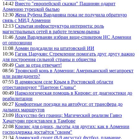
14:42
Вместо "европейской сказки" Пашинян одарит
Армению турецкой былью
12:30
Жена Рубена Варданяна пока не получила обратную
связь с МИД Армении
12:13
Скрытая инфраструктура интернета: роль
магистральных сетей в работе телеком-рынка
11:46
Арам Вардеванян избран вице-спикером НС Армении
от оппозиции
11:08
Армян подсадили на штатовский ИИ
10:36
Гагик Царукян: Стремление помогать друг другу важно
для построения сильной страны и общества
09:49
Сын за отца отвечает!
08:56
Троянский конь в Армении: Американский мегапроект
или разведцентр?
07:55
В армянском селе Крым в Ростовской области
отреставрируют "Пантеон Славы"
00:49
Наркологическая помощь в Кирове: от диагностики до
реабилитации
00:27
Комфортные поездки на автобусе: от трансфера до
дальних маршрутов
23:09
Искусство без границ: Магический реализм Гаянэ
Хачатурян представлен в Тамбове
22:08
Кризис для одних, льготы для других: как в Армении
господдержка достаётся "своим"
21:34
Армянский спорт (8-9 августа): футбол, плавание,