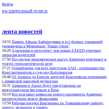
Войти
РАСШИРЕННЫЙ ПОИСК
лента новостей
19:55
Память Айказа Амбарцумяна и его боевых товарищей
увековечена в Мемориале "Наши герои"
18:29
Адаптация и интеллект: чем новые EXEED отвечают
запросам водителей
17:50
Под видом экономических выгод Армению втягивают в
чужую геополитическую игру
17:21
Оскорбление для всех престолов ААЦ - патриаршество
Константинополя о суде над Католикосом
16:48
От Арарата до Енисея: жителей Красноярска познакомят
с армянской народной мудростью
16:31
Армения и Арцах будут представлены на
международном фестивале в Вене
16:10
Кто возглавит комиссии нового парламента Армении:
распределение между фракциями
15:59
Рабочая поездка Брагарника по Тимашевскому району:
дороги, медицина и память