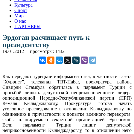
Культура
Спорт
Мир
О нас
ПАРТНЕРЫ
Эрдоган расчищает путь к
президентству
19.01.2012
просмотры: 1432
Как передают турецкие информагентства, в частности газета
“Хурриет”, телеканал TRT-Haber, прокуратура района
Сивирли Стамбула обратилась в парламент Турции с
просьбой лишить депутатской неприкосновенности лидера
оппозиционной Народно-Республиканской партии (НРП)
Кемаля Кылыдждароглу. Прокуратура готова начать
уголовное преследование в отношении Кылыдждароглу по
обвинению в причастности к попытке военного переворота,
якобы планируемого секретной организацией Эргенекон.
Если парламент Турции лишит депутатской
неприкосновенности Кылыдждароглу, то в отношении него