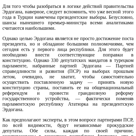
Для того чтобы разобраться в логике действий правительства
Эрдогана, наверное, следует вспомнить, что уже весной этого
года в Турции намечены президентские выборы. Безусловно,
шансы нынешнего премьер-министра всеми аналитиками
считаются наибольшими.
Однако целью Эрдогана является не просто достижение поста
президента, но и обладание большими полномочиями, чем
сегодня есть у первого лица республики. Для этого будет
необходимо внести соответствующие поправки в
конституцию. Однако 330 депутатских мандатов в турецком
парламенте, набранные партией Эрдогана — Партией
справедливости и развития (ПСР) на выборах прошлым
летом, очевидно, не хватит, чтобы самостоятельно
осуществить поставленную задачу — принять новую
конституцию страны, поставить ее на общенациональный
референдум и провести грандиозную реформу
государственного устройства, — фактически поменяв
парламентскую республику Ататюрка на президентскую
Эрдогана.
Как предполагают эксперты, в этом вопросе партнерами ПСР,
по всей видимости, будут независимые прокурдские
депутаты. Обе силы, каждая по своей причине,