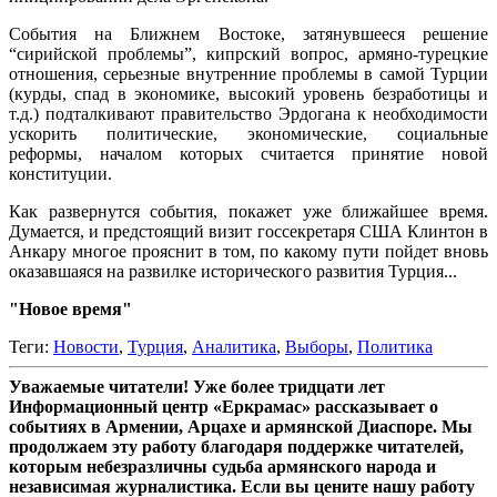
События на Ближнем Востоке, затянувшееся решение
“сирийской проблемы”, кипрский вопрос, армяно-турецкие
отношения, серьезные внутренние проблемы в самой Турции
(курды, спад в экономике, высокий уровень безработицы и
т.д.) подталкивают правительство Эрдогана к необходимости
ускорить политические, экономические, социальные
реформы, началом которых считается принятие новой
конституции.
Как развернутся события, покажет уже ближайшее время.
Думается, и предстоящий визит госсекретаря США Клинтон в
Анкару многое прояснит в том, по какому пути пойдет вновь
оказавшаяся на развилке исторического развития Турция...
"Новое время"
Теги:
Новости
,
Турция
,
Аналитика
,
Выборы
,
Политика
Уважаемые читатели! Уже более тридцати лет
Информационный центр «Еркрамас» рассказывает о
событиях в Армении, Арцахе и армянской Диаспоре. Мы
продолжаем эту работу благодаря поддержке читателей,
которым небезразличны судьба армянского народа и
независимая журналистика. Если вы цените нашу работу