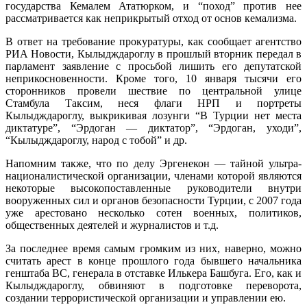
государства Кемалем Ататюрком, и “поход” против нее
рассматривается как неприкрытый отход от основ кемализма.
В ответ на требование прокуратуры, как сообщает агентство
РИА Новости, Кылыдждароглу в прошлый вторник передал в
парламент заявление с просьбой лишить его депутатской
неприкосновенности. Кроме того, 10 января тысячи его
сторонников провели шествие по центральной улице
Стамбула Таксим, неся флаги НРП и портреты
Кылыдждароглу, выкрикивая лозунги “В Турции нет места
диктатуре”, “Эрдоган — диктатор”, “Эрдоган, уходи”,
“Кылыдждароглу, народ с тобой” и др.
Напомним также, что по делу Эргенекон — тайной ультра-
националистической организации, членами которой являются
некоторые высокопоставленные руководители внутри
вооруженных сил и органов безопасности Турции, с 2007 года
уже арестовано несколько сотен военных, политиков,
общественных деятелей и журналистов и т.д.
За последнее время самым громким из них, наверно, можно
считать арест в конце прошлого года бывшего начальника
генштаба ВС, генерала в отставке Илькера Башбуга. Его, как и
Кылыдждароглу, обвиняют в подготовке переворота,
создании террористической организации и управлении ею.