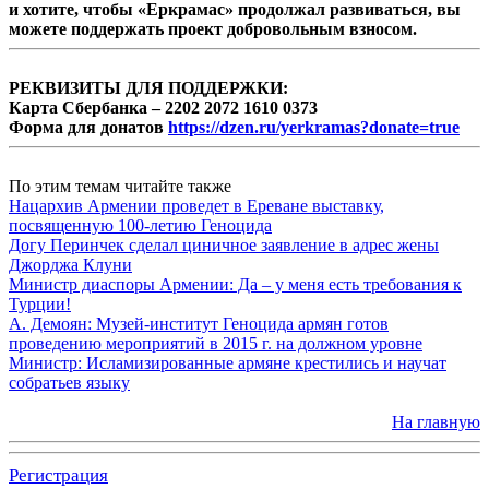
и хотите, чтобы «Еркрамас» продолжал развиваться, вы
можете поддержать проект добровольным взносом.
РЕКВИЗИТЫ ДЛЯ ПОДДЕРЖКИ:
Карта Сбербанка – 2202 2072 1610 0373
Форма для донатов
https://dzen.ru/yerkramas?donate=true
По этим темам читайте также
Нацархив Армении проведет в Ереване выставку,
посвященную 100-летию Геноцида
Догу Перинчек сделал циничное заявление в адрес жены
Джорджа Клуни
Министр диаспоры Армении: Да – у меня есть требования к
Турции!
А. Демоян: Музей-институт Геноцида армян готов
проведению мероприятий в 2015 г. на должном уровне
Министр: Исламизированные армяне крестились и научат
собратьев языку
На главную
Регистрация