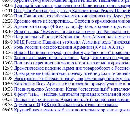
08:48
Курс на самоуничтожение: правительство Пашиняна отр
08:06
Турецкий капкан: правительство Пашиняна строит корид
07:11
От сдачи Арцаха до суда над Католикосом: Режим Пашин
06:28
При Пашиняне российско-армянские отношения будут де
22:28
Красиво жить не запретишь... Особенно армянским чино
21:27
Армянский спорт (4-6 августа): футбол, водные виды, еди
18:10
Энвер-паша, "Немесис" и логика возмездия: Расплата не
17:30
Национальный позор: Католикос Всех Армян на скамье 
16:40
МИД России: Пашинян уготовил Армении роль "низкозат
15:07
Роль России в освобождении Армении (XVIII–XX вв.)
13:36
Никол Пашинян переходит к формуле "вечного" правлен
13:22
Закон силы вместо силы закона: Давид Ишханян о судили
13:08
Попытка переписать историю и стать властью в армянско
12:49
Драматическое падение Армении: товарооборот с Россией
12:30
Электронные библиотеки: почему чтение уходит в онлай
11:28
Электронные платежи: почему современному бизнесу ва
10:56
Католикос Всех Армян и 6 епископов примут участие в п
10:36
Правительство Армении: Когда "естественный" интеллек
09:51
Фронт "НЕТ": Ишхан Сагателян призвал к тотальной моб
09:22
Пешка в игре титанов: Армения платит за провалы ком
08:38
Армения и ОДКБ приближаются к точке невозврата
08:05
Крупнейшая армянская благотворительная организация 