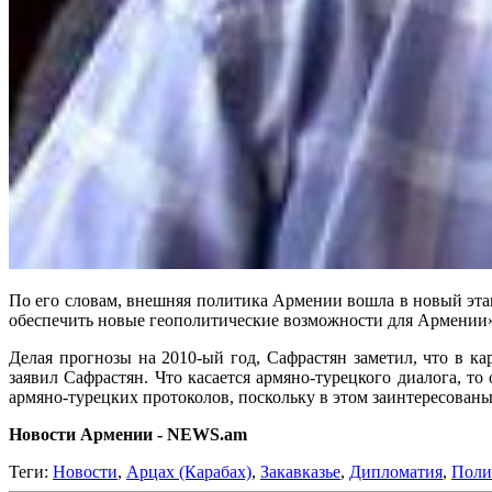
По его словам, внешняя политика Армении вошла в новый этап
обеспечить новые геополитические возможности для Армении»
Делая прогнозы на 2010-ый год, Сафрастян заметил, что в ка
заявил Сафрастян. Что касается армяно-турецкого диалога, т
армяно-турецких протоколов, поскольку в этом заинтересованы 
Новости Армении - NEWS.am
Теги:
Новости
,
Арцах (Карабах)
,
Закавказье
,
Дипломатия
,
Поли