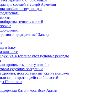
ывает Армению от союзников
оры для соседей в ущерб Армении
яна пробил очередное дно
градировать
вникам
ноборства, теннис, хоккей
избежна
подсудимых
ратного предприятия" Запада
ия
ще в Баку
м вилайете
 рухнул, а топливо бьет ценовые рекорды
н
жно принимать оплату онлайн
ервом судебном заседании
т хромает, искусственный уже не поможет
илизации против действий властей
анды Пашиняна
поддержала Католикоса Всех Армян