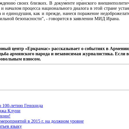
дению своих близких. В документе иранского внешнеполитиче
 началом процесса национального диалога в этой стране устано
а и единодушия, как и прежде, нанеся поражение недоброжела
бильной безопасности", - говорится в заявлении МИД Ирана.
ный центр «Еркрамас» рассказывает о событиях в Армении,
дьба армянского народа и независимая журналистика. Если в
ровольным взносом.
ю 100-летию Геноцида
рджа Клуни
рции!
мероприятий в 2015 г. на должном уровне
атьев языку