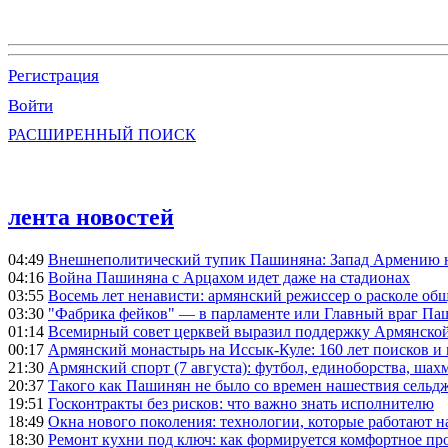
Регистрация
Войти
РАСШИРЕННЫЙ ПОИСК
лента новостей
04:49
Внешнеполитический тупик Пашиняна: Запад Армению не 
04:16
Война Пашиняна с Арцахом идет даже на стадионах
03:55
Восемь лет ненависти: армянский режиссер о расколе общ
03:30
"Фабрика фейков" — в парламенте или Главный враг Па
01:14
Всемирный совет церквей выразил поддержку Армянско
00:17
Армянский монастырь на Иссык-Куле: 160 лет поисков и
21:30
Армянский спорт (7 августа): футбол, единоборства, шахм
20:37
Такого как Пашинян не было со времен нашествия сельд
19:51
Госконтракты без рисков: что важно знать исполнителю
18:49
Окна нового поколения: технологии, которые работают н
18:30
Ремонт кухни под ключ: как формируется комфортное пр