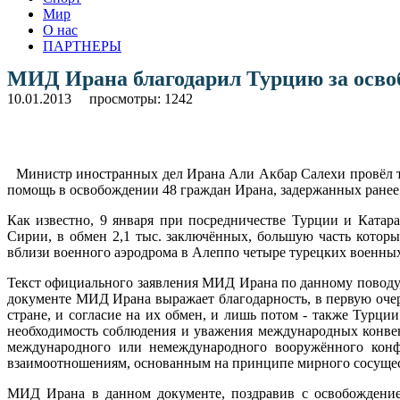
Мир
О нас
ПАРТНЕРЫ
МИД Ирана благодарил Турцию за освоб
10.01.2013
просмотры: 1242
Министр иностранных дел Ирана Али Акбар Салехи провёл те
помощь в освобождении 48 граждан Ирана, задержанных ране
Как известно, 9 января при посредничестве Турции и Ката
Сирии, в обмен 2,1 тыс. заключённых, большую часть котор
вблизи военного аэродрома в Алеппо четыре турецких военных
Текст официального заявления МИД Ирана по данному поводу,
документе МИД Ирана выражает благодарность, в первую очер
стране, и согласие на их обмен, и лишь потом - также Турц
необходимость соблюдения и уважения международных конвен
международного или немеждународного вооружённого конф
взаимоотношениям, основанным на принципе мирного сосущест
МИД Ирана в данном документе, поздравив с освобождением