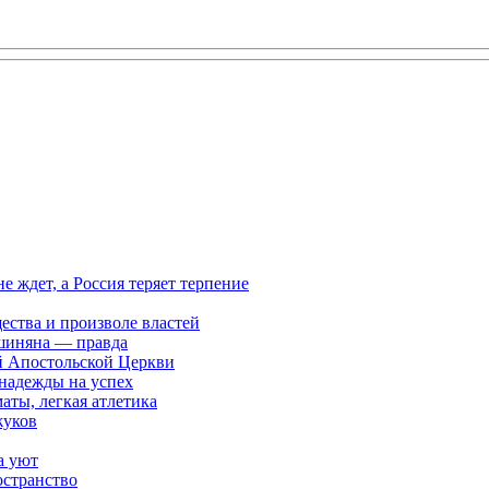
ждет, а Россия теряет терпение
ества и произволе властей
шиняна — правда
й Апостольской Церкви
 надежды на успех
аты, легкая атлетика
жуков
а уют
остранство