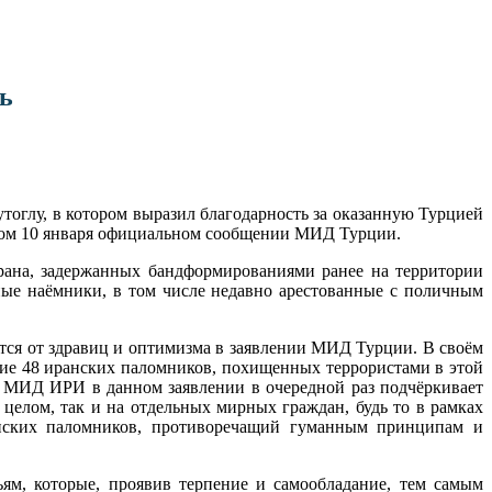
ь
оглу, в котором выразил благодарность за оказанную Турцией
ном 10 января официальном сообщении МИД Турции.
рана, задержанных бандформированиями ранее на территории
ные наёмники, в том числе недавно арестованные с поличным
тся от здравиц и оптимизма в заявлении МИД Турции. В своём
ние 48 иранских паломников, похищенных террористами в этой
н. МИД ИРИ в данном заявлении в очередной раз подчёркивает
елом, так и на отдельных мирных граждан, будь то в рамках
анских паломников, противоречащий гуманным принципам и
.
ям, которые, проявив терпение и самообладание, тем самым