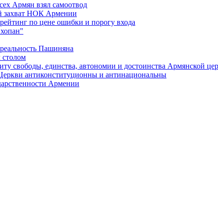
сех Армян взял самоотвод
ий захват НОК Армении
 рейтинг по цене ошибки и порогу входа
"хопан"
 реальность Пашиняна
 столом
иту свободы, единства, автономии и достоинства Армянской це
Церкви антиконституционны и антинациональны
ударственности Армении