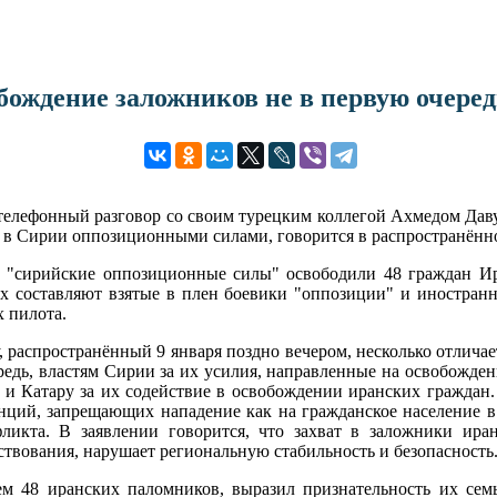
ождение заложников не в первую очеред
лефонный разговор со своим турецким коллегой Ахмедом Давут
е в Сирии оппозиционными силами, говорится в распространён
ра "сирийские оппозиционные силы" освободили 48 граждан И
ых составляют взятые в плен боевики "оппозиции" и иностран
 пилота.
 распространённый 9 января поздно вечером, несколько отличае
едь, властям Сирии за их усилия, направленные на освобожде
ии и Катару за их содействие в освобождении иранских гражда
ций, запрещающих нападение как на гражданское население в ц
ликта. В заявлении говорится, что захват в заложники ир
вования, нарушает региональную стабильность и безопасность
 48 иранских паломников, выразил признательность их семь