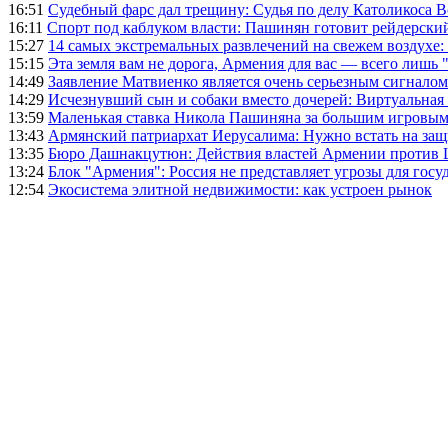
16:51
Судебный фарс дал трещину: Судья по делу Католикоса В
16:11
Спорт под каблуком власти: Пашинян готовит рейдерск
15:27
14 самых экстремальных развлечений на свежем воздухе:
15:15
Эта земля вам не дорога, Армения для вас — всего лишь 
14:49
Заявление Матвиенко является очень серьезным сигналом
14:29
Исчезнувший сын и собаки вместо дочерей: Виртуальная
13:59
Маленькая ставка Никола Пашиняна за большим игровым
13:43
Армянский патриархат Иерусалима: Нужно встать на защ
13:35
Бюро Дашнакцутюн: Действия властей Армении против 
13:24
Блок "Армения": Россия не представляет угрозы для гос
12:54
Экосистема элитной недвижимости: как устроен рынок