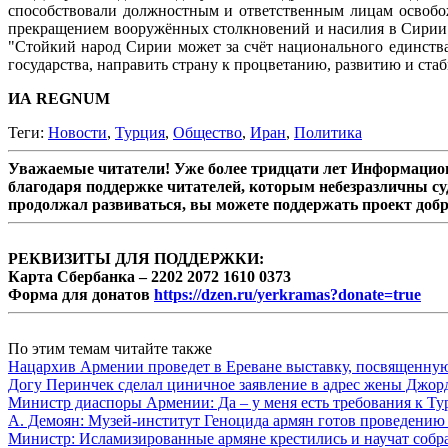
способствовали должностным и ответственным лицам освобож
прекращением вооружённых столкновений и насилия в Сирии и
"Стойкий народ Сирии может за счёт национального единств
государства, направить страну к процветанию, развитию и ста
ИА REGNUM
Теги:
Новости
,
Турция
,
Общество
,
Иран
,
Политика
Уважаемые читатели! Уже более тридцати лет Информацион
благодаря поддержке читателей, которым небезразличны су
продолжал развиваться, вы можете поддержать проект доб
РЕКВИЗИТЫ ДЛЯ ПОДДЕРЖКИ:
Карта Сбербанка – 2202 2072 1610 0373
Форма для донатов
https://dzen.ru/yerkramas?donate=true
По этим темам читайте также
Нацархив Армении проведет в Ереване выставку, посвященну
Догу Перинчек сделал циничное заявление в адрес жены Джо
Министр диаспоры Армении: Да – у меня есть требования к Ту
А. Демоян: Музей-институт Геноцида армян готов проведению 
Министр: Исламизированные армяне крестились и научат собр