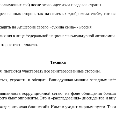
пользующих его) после этого идет из-за пределов страны.
ресованных сторон, так называемых «доброжелателей», готов
осадить на Апшероне своего «сукина сына» - Россия.
ияния в лице федеральной национально-культурной автономии 
оторые очень тяжело.
Техника
бя, пытаются участвовать все заинтересованные стороны.
аться, угрожать и обещать. Равнодушная машина западных не
повязанность коррупционной сетью, на фоне обнищания больше
всего бьют оппоненты. Это и «расследования» диссидентов и вну
ерждал, что «хан бакинский» Ильхам уходит мирным путем. Таки