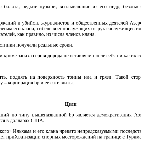
го болота, редкие пузыри, всплывающие из его недр, безопас
ржаний и убийств журналистов и общественных деятелей Азер
ленам его клана, гибель военнослужащих от рук сослуживцев ил
телей, как правило, из числа членов клана.
астники получали реальные сроки.
 кроме запаха сероводорода не оставляли после себя ни каких с
тить, поднять на поверхность тонны ила и грязи. Такой сто
 – корпорация bp и ее сателлиты.
Цели
аций по типу вышеназванной bp является демократизация Азе
тся в долларах США.
ского» Ильхама и его клана чревато непредсказуемыми последс
счет приХватизации спорных месторождений на границе с Туркм