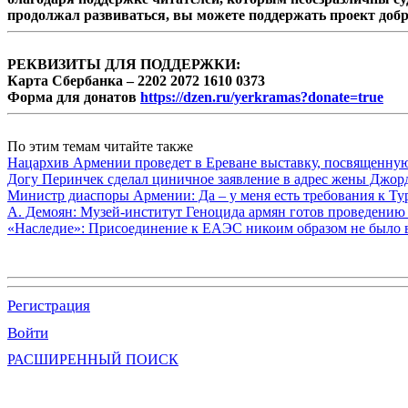
продолжал развиваться, вы можете поддержать проект доб
РЕКВИЗИТЫ ДЛЯ ПОДДЕРЖКИ:
Карта Сбербанка – 2202 2072 1610 0373
Форма для донатов
https://dzen.ru/yerkramas?donate=true
По этим темам читайте также
Нацархив Армении проведет в Ереване выставку, посвященну
Догу Перинчек сделал циничное заявление в адрес жены Джо
Министр диаспоры Армении: Да – у меня есть требования к Ту
А. Демоян: Музей-институт Геноцида армян готов проведению 
«Наследие»: Присоединение к ЕАЭС никоим образом не было
Регистрация
Войти
РАСШИРЕННЫЙ ПОИСК