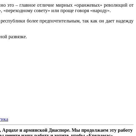
енно это – главное отличие мирных «оранжевых» революций от
, «переходному совету» или проще говоря «народу».
 республики более предпочтительным, так как он дает надежду
ой развязке.
тика
 Арцахе и армянской Диаспоре. Мы продолжаем эту работу
ы цените нашу работу и хотите, чтобы «Еркрамас»