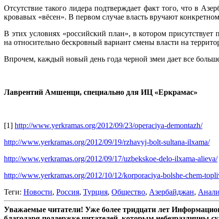
Отсутствие такого лидера подтверждает факт того, что в Аз
кровавых «вёсен». В первом случае власть вручают конкретно
В этих условиях «российский план», в котором присутствует 
на относительно бескровный вариант смены власти на террито
Впрочем, каждый новый день года черной змеи дает все больш
.
Лаврентий Амшенци, специально для ИЦ «Еркрамас»
.
[1]
http://www.yerkramas.org/2012/09/23/operaciya-demontazh/
http://www.yerkramas.org/2012/09/19/rzhavyj-bolt-sultana-ilxama/
http://www.yerkramas.org/2012/09/17/uzbekskoe-delo-ilxama-alieva/
http://www.yerkramas.org/2012/10/12/korporaciya-bolshe-chem-topli
Теги:
Новости
,
Россия
,
Турция
,
Общество
,
Азербайджан
,
Анали
Уважаемые читатели! Уже более тридцати лет Информацион
благодаря поддержке читателей, которым небезразличны су