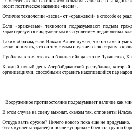
Сместить «хана бакинского» Ильхама Алиева его западные «
носит поэтическое название «весна».
Отличие технологии «весна» от «оранжевой» в способе ее реал
Если «оранжевые» технологи подразумевают подъем гражд
характеризуется вооруженным выступлением недовольных вла
Таким образом, если Ильхам Алиев думает, что он самый умны
четко понимать, что он тем самым опускает свою страну в кр
Проблема в том, что «хан бакинский» далеко не Лукашенко, Х
Каждый новый день Азербайджанской республики, который 
организациями, способными стравить накопившийся пар народ
.
Вооруженное противостояние подразумевает наличие как ми
В этом случае на сцену выходят, скажем так, оппоненты Ильха
Откуда взять оружие? Ничего нового пока еще не придумано. С
базах куплены заранее) и после «упорных» боев эта группа бо