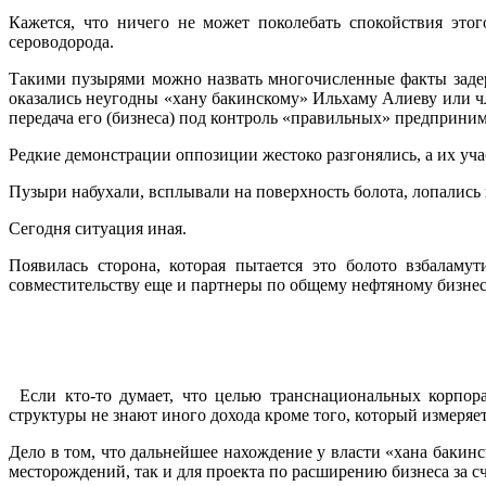
Кажется, что ничего не может поколебать спокойствия это
сероводорода.
Такими пузырями можно назвать многочисленные факты заде
оказались неугодны «хану бакинскому» Ильхаму Алиеву или ч
передача его (бизнеса) под контроль «правильных» предпринима
Редкие демонстрации оппозиции жестоко разгонялись, а их уч
Пузыри набухали, всплывали на поверхность болота, лопались и
Сегодня ситуация иная.
Появилась сторона, которая пытается это болото взбаламу
совместительству еще и партнеры по общему нефтяному бизнесу
.
Если кто-то думает, что целью транснациональных корпор
структуры не знают иного дохода кроме того, который измеряе
Дело в том, что дальнейшее нахождение у власти «хана бакин
месторождений, так и для проекта по расширению бизнеса за 