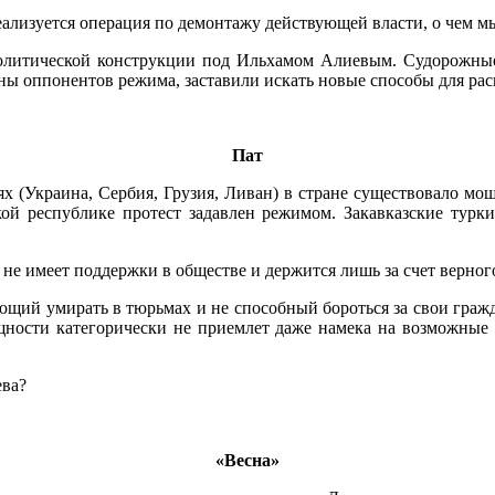
еализуется операция по демонтажу действующей власти, о чем мы
 политической конструкции под Ильхамом Алиевым. Судорожные
ы оппонентов режима, заставили искать новые способы для рас
Пат
ях (Украина, Сербия, Грузия, Ливан) в стране существовало мо
ой республике протест задавлен режимом. Закавказские турк
не имеет поддержки в обществе и держится лишь за счет верног
ающий умирать в тюрьмах и не способный бороться за свои граж
ущности категорически не приемлет даже намека на возможные
ева?
«Весна»