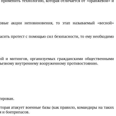
 применить технологию, которая отличается от «оранжевой» и
совые акции неповиновения, то этап называемый «весной»
асить протест с помощью сил безопасности, то ему необходимо
ций и митингов, организуемых гражданскими общественными
ерьезному внутреннему вооруженному противостоянию.
тирован.
оторая атакует военные базы (как правило, командиры на таких
я и боеприпасов.