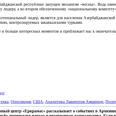
ербайджанской республике запущен механизм «весны». Ведь им
му лидеру, а во втором обезличенному «национальному комитету»
потенциальный лидер, является для населения Азербайджанской
риях, контролируемых закавказскими турками.
е и больше интересных моментов и приближает нас к окончательн
vo/
тика
,
Оппозиция
,
США
,
Аналитика Лаврентия Амшенци
,
Поли
ный центр «Еркрамас» рассказывает о событиях в Армении,
дьба армянского народа и независимая журналистика. Если в