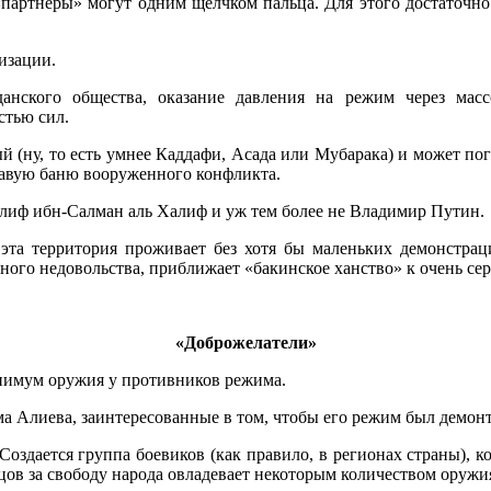
партнеры» могут одним щелчком пальца. Для этого достаточно
изации.
анского общества, оказание давления на режим через мас
стью сил.
й (ну, то есть умнее Каддафи, Асада или Мубарака) и может пог
овавую баню вооруженного конфликта.
алиф ибн-Салман аль Халиф и уж тем более не Владимир Путин.
эта территория проживает без хотя бы маленьких демонстра
ного недовольства, приближает «бакинское ханство» к очень с
«Доброжелатели»
нимум оружия у противников режима.
ма Алиева, заинтересованные в том, чтобы его режим был демон
оздается группа боевиков (как правило, в регионах страны), к
рцов за свободу народа овладевает некоторым количеством оружи