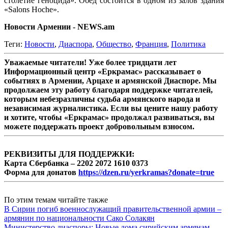
столетие геноцида». Обед состоится в одном из залов здания
«Salons Hoche».
Новости Армении - NEWS.am
Теги:
Новости
,
Диаспора
,
Общество
,
Франция
,
Политика
Уважаемые читатели! Уже более тридцати лет
Информационный центр «Еркрамас» рассказывает о
событиях в Армении, Арцахе и армянской Диаспоре. Мы
продолжаем эту работу благодаря поддержке читателей,
которым небезразличны судьба армянского народа и
независимая журналистика. Если вы цените нашу работу
и хотите, чтобы «Еркрамас» продолжал развиваться, вы
можете поддержать проект добровольным взносом.
РЕКВИЗИТЫ ДЛЯ ПОДДЕРЖКИ:
Карта Сбербанка – 2202 2072 1610 0373
Форма для донатов
https://dzen.ru/yerkramas?donate=true
По этим темам читайте также
В Сирии погиб военнослужащий правительственной армии –
армянин по национальности Сако Солакян
Министерство диаспоры: Новые дома сирийским армянам