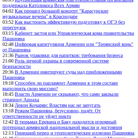
поддержала Католикоса Всех Армян
04:02
Как прошел большой концерт "Карасунские
музыкальные вечера" в Краснодаре
03:52
Как выстроить эффективную подготовку к ОГЭ без
перегрузок
03:15
Кабинет застоя или Управленческая кома правительства
Пашиняна
02:48
Цифровая капитуляция Армении или "Троянский конь"
от Пашиняна
21:36
Рынок упаковки для напитков: требования бизнеса
21:00
Роль личной охраны в современной системе
безопасности
20:36
В Армении имитируют суды над приближенными
Пашиняна
19:18
Способен ли парламент Армении в этом составе
выполнить свою миссию?
18:45
Власти Армении не скрывают, что сами закрыли
страницу Арцаха
18:34
Левон Кочарян: Властям нас не запугать
13:18
Режим Пашиняна, безусловно, падёт. От
ответственности не уйдет никто
12:42
В тюрьмах Еревана и Баку находится огромный
потенциал армянской национальной мысли и достояния
12:13
Гниющий перец и геополитические иллюзии Пашиняна