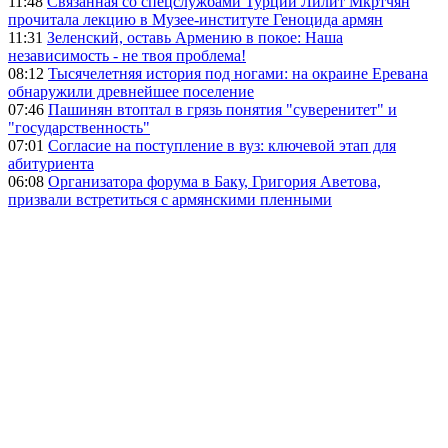
11:48
Связанная со спецслужбами Турции Лилит Мкртчян
прочитала лекцию в Музее-институте Геноцида армян
11:31
Зеленский, оставь Армению в покое: Наша
независимость - не твоя проблема!
08:12
Тысячелетняя история под ногами: на окраине Еревана
обнаружили древнейшее поселение
07:46
Пашинян втоптал в грязь понятия "суверенитет" и
"государственность"
07:01
Согласие на поступление в вуз: ключевой этап для
абитуриента
06:08
Организатора форума в Баку, Григория Аветова,
призвали встретиться с армянскими пленными