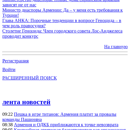
зависят не от нас
Министр диаспоры Армении: Да – у меня есть требования к
Турции!
Глава АНКА: Порочные тенденции в вопросе Геноцида – в
чем роль правосудия?
Столетие Геноцида: Член городского совета Лос-Анджелеса
проводит конкурс
На главную
Регистрация
Войти
РАСШИРЕННЫЙ ПОИСК
лента новостей
09:22
Пешка в игре титанов: Армения платит за провалы
команды Пашиняна
08:38
Армения и ОДКБ приближаются к точке невозврата
08:05
Крупнейшая армянская благотворительная организация