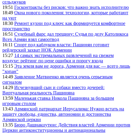
сельджуков
19:51
Госконтракты без рисков: что важно знать исполнителю
18:49
Окна нового поколения: технологии, которые работают
на уют
18:30
Ремонт кухни под ключ: как формируется комфортное
пространство
16:51
Судебный фарс дал трещину: Судья по делу Католикоса
Всех Армян взял самоотвод
16:11
Спорт под каблуком власти: Пашинян готовит
рейдерский захват НОК Армении
15:27
14 самых экстремальных развлечений на свежем
воздухе: рейтинг по цене ошибки и порогу входа
15:15
Эта земля вам не дорога, Армения для вас — всего лишь
"хопан"
14:49
Заявление Матвиенко является очень серьезным
сигналом
14:29
Исчезнувший сын и собаки вместо дочерей:
Виртуальная реальность Пашиняна
13:59
Маленькая ставка Никола Пашиняна за большим
игровым столом
13:43
Армянский патриархат Иерусалима: Нужно встать на
защиту свободы, единства, автономии и достоинства
Армянской церкви
13:35
Бюро Дашнакцутюн: Действия властей Армении против
Церкви антиконституционны и антинациональны