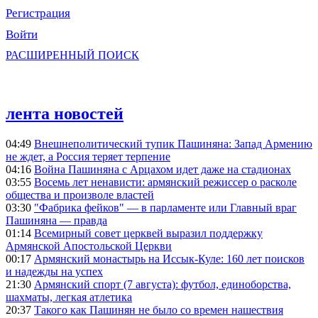
Регистрация
Войти
РАСШИРЕННЫЙ ПОИСК
лента новостей
04:49
Внешнеполитический тупик Пашиняна: Запад Армению
не ждет, а Россия теряет терпение
04:16
Война Пашиняна с Арцахом идет даже на стадионах
03:55
Восемь лет ненависти: армянский режиссер о расколе
общества и произволе властей
03:30
"Фабрика фейков" — в парламенте или Главный враг
Пашиняна — правда
01:14
Всемирный совет церквей выразил поддержку
Армянской Апостольской Церкви
00:17
Армянский монастырь на Иссык-Куле: 160 лет поисков
и надежды на успех
21:30
Армянский спорт (7 августа): футбол, единоборства,
шахматы, легкая атлетика
20:37
Такого как Пашинян не было со времен нашествия