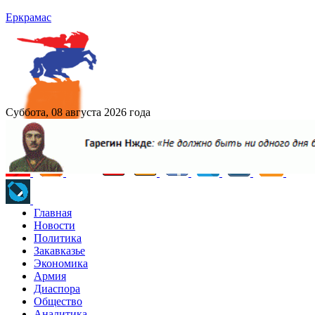
Еркрамас
Суббота, 08 августа 2026 года
Главная
Новости
Политика
Закавказье
Экономика
Армия
Диаспора
Общество
Аналитика