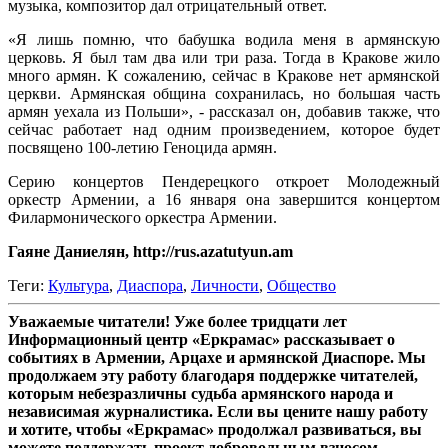
музыка, композитор дал отрицательный ответ.
«Я лишь помню, что бабушка водила меня в армянскую
церковь. Я был там два или три раза. Тогда в Кракове жило
много армян. К сожалению, сейчас в Кракове нет армянской
церкви. Армянская община сохранилась, но большая часть
армян уехала из Польши», - рассказал он, добавив также, что
сейчас работает над одним произведением, которое будет
посвящено 100-летию Геноцида армян.
Серию концертов Пендерецкого откроет Молодежный
оркестр Армении, а 16 января она завершится концертом
Филармонического оркестра Армении.
Гаяне Даниелян, http://rus.azatutyun.am
Теги:
Культура
,
Диаспора
,
Личности
,
Общество
Уважаемые читатели! Уже более тридцати лет
Информационный центр «Еркрамас» рассказывает о
событиях в Армении, Арцахе и армянской Диаспоре. Мы
продолжаем эту работу благодаря поддержке читателей,
которым небезразличны судьба армянского народа и
независимая журналистика. Если вы цените нашу работу
и хотите, чтобы «Еркрамас» продолжал развиваться, вы
можете поддержать проект добровольным взносом.