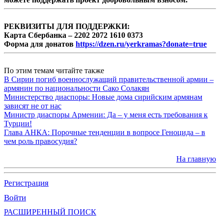
РЕКВИЗИТЫ ДЛЯ ПОДДЕРЖКИ:
Карта Сбербанка – 2202 2072 1610 0373
Форма для донатов
https://dzen.ru/yerkramas?donate=true
По этим темам читайте также
В Сирии погиб военнослужащий правительственной армии –
армянин по национальности Сако Солакян
Министерство диаспоры: Новые дома сирийским армянам
зависят не от нас
Министр диаспоры Армении: Да – у меня есть требования к
Турции!
Глава АНКА: Порочные тенденции в вопросе Геноцида – в
чем роль правосудия?
На главную
Регистрация
Войти
РАСШИРЕННЫЙ ПОИСК