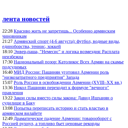
лента новостей
22:28
Красиво жить не запретишь... Особенно армянским
чиновникам
21:27
Армянский спорт (4-6 августа): футбол, водные виды,
единоборства, теннис, хоккей
18:10
Энвер-паша, "Немесис" и логика возмездия: Расплата
неизбежна
17:30
Национальный позор: Католикос Всех Армян на скамье
подсудимых
16:40
МИД России: Пашинян уготовил Армении роль
"низкозатратного предприятия" Запада
15:07
Роль России в освобождении Армении (XVIII–XX вв.)
13:36
Никол Пашинян переходит к формуле "вечного"
правления
13:22
Закон силы вместо силы закона: Давид Ишханян о
судилище в Баку
13:08
Попытка переписать историю и стать властью в
армянском вилайете
12:49
Драматическое падение Армении: товарооборот с
Россией рухнул, а топливо бьет ценовые рекорды