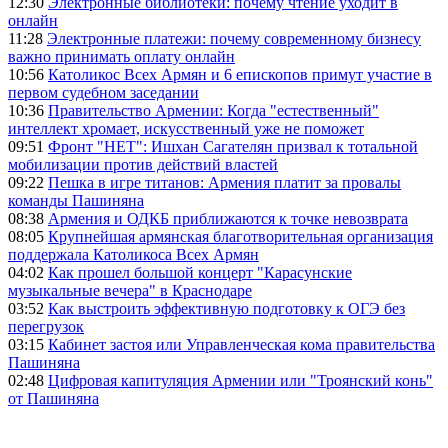
12:30
Электронные библиотеки: почему чтение уходит в
онлайн
11:28
Электронные платежи: почему современному бизнесу
важно принимать оплату онлайн
10:56
Католикос Всех Армян и 6 епископов примут участие в
первом судебном заседании
10:36
Правительство Армении: Когда "естественный"
интеллект хромает, искусственный уже не поможет
09:51
Фронт "НЕТ": Ишхан Сагателян призвал к тотальной
мобилизации против действий властей
09:22
Пешка в игре титанов: Армения платит за провалы
команды Пашиняна
08:38
Армения и ОДКБ приближаются к точке невозврата
08:05
Крупнейшая армянская благотворительная организация
поддержала Католикоса Всех Армян
04:02
Как прошел большой концерт "Карасунские
музыкальные вечера" в Краснодаре
03:52
Как выстроить эффективную подготовку к ОГЭ без
перегрузок
03:15
Кабинет застоя или Управленческая кома правительства
Пашиняна
02:48
Цифровая капитуляция Армении или "Троянский конь"
от Пашиняна