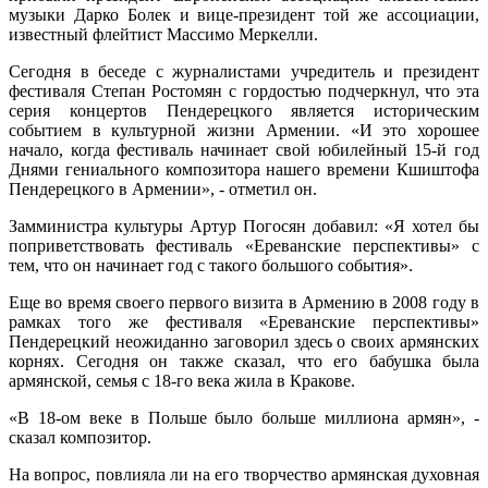
музыки Дарко Болек и вице-президент той же ассоциации,
известный флейтист Массимо Меркелли.
Сегодня в беседе с журналистами учредитель и президент
фестиваля Степан Ростомян с гордостью подчеркнул, что эта
серия концертов Пендерецкого является историческим
событием в культурной жизни Армении. «И это хорошее
начало, когда фестиваль начинает свой юбилейный 15-й год
Днями гениального композитора нашего времени Кшиштофа
Пендерецкого в Армении», - отметил он.
Замминистра культуры Артур Погосян добавил: «Я хотел бы
поприветствовать фестиваль «Ереванские перспективы» с
тем, что он начинает год с такого большого события».
Еще во время своего первого визита в Армению в 2008 году в
рамках того же фестиваля «Ереванские перспективы»
Пендерецкий неожиданно заговорил здесь о своих армянских
корнях. Сегодня он также сказал, что его бабушка была
армянской, семья с 18-го века жила в Кракове.
«В 18-ом веке в Польше было больше миллиона армян», -
сказал композитор.
На вопрос, повлияла ли на его творчество армянская духовная