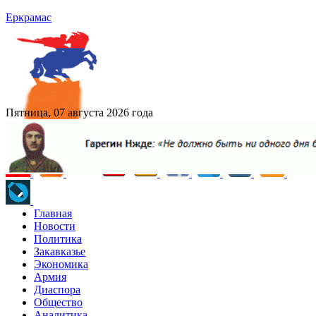
Еркрамас
Пятница, 07 августа 2026 года
Главная
Новости
Политика
Закавказье
Экономика
Армия
Диаспора
Общество
Аналитика