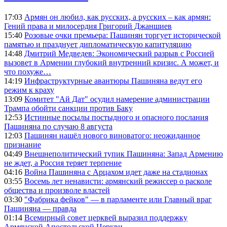
17:03
Армян он любил, как русских, а русских – как армян:
Гений права и милосердия Григорий Джаншиев
15:40
Розовые очки премьера: Пашинян торгует исторической
памятью и празднует дипломатическую капитуляцию
14:48
Дмитрий Медведев: Экономический разрыв с Россией
вызовет в Армении глубокий внутренний кризис. А может, и
что похуже…
14:19
Инфраструктурные авантюры Пашиняна ведут его
режим к краху
13:09
Комитет "Ай Дат" осудил намерение администрации
Трампа обойти санкции против Баку
12:53
Истинные посылы постыдного и опасного послания
Пашиняна по случаю 8 августа
12:03
Пашинян нашёл нового виноватого: неожиданное
признание
04:49
Внешнеполитический тупик Пашиняна: Запад Армению
не ждет, а Россия теряет терпение
04:16
Война Пашиняна с Арцахом идет даже на стадионах
03:55
Восемь лет ненависти: армянский режиссер о расколе
общества и произволе властей
03:30
"Фабрика фейков" — в парламенте или Главный враг
Пашиняна — правда
01:14
Всемирный совет церквей выразил поддержку
Армянской Апостольской Церкви