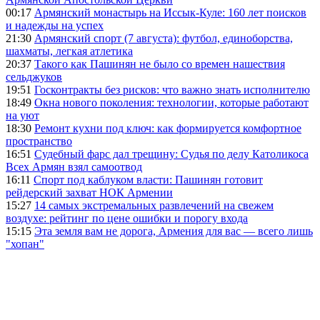
00:17
Армянский монастырь на Иссык-Куле: 160 лет поисков
и надежды на успех
21:30
Армянский спорт (7 августа): футбол, единоборства,
шахматы, легкая атлетика
20:37
Такого как Пашинян не было со времен нашествия
сельджуков
19:51
Госконтракты без рисков: что важно знать исполнителю
18:49
Окна нового поколения: технологии, которые работают
на уют
18:30
Ремонт кухни под ключ: как формируется комфортное
пространство
16:51
Судебный фарс дал трещину: Судья по делу Католикоса
Всех Армян взял самоотвод
16:11
Спорт под каблуком власти: Пашинян готовит
рейдерский захват НОК Армении
15:27
14 самых экстремальных развлечений на свежем
воздухе: рейтинг по цене ошибки и порогу входа
15:15
Эта земля вам не дорога, Армения для вас — всего лишь
"хопан"