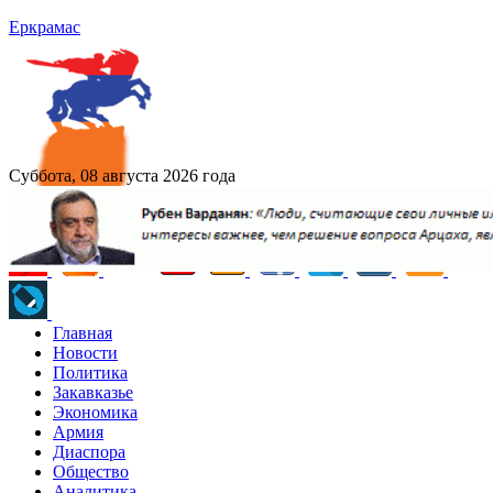
Еркрамас
Суббота, 08 августа 2026 года
Главная
Новости
Политика
Закавказье
Экономика
Армия
Диаспора
Общество
Аналитика