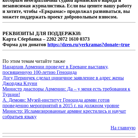
которым небезразличны судьба армянского народа и
независимая журналистика. Если вы цените нашу работу
и хотите, чтобы «Еркрамас» продолжал развиваться, вы
можете поддержать проект добровольным взносом.
РЕКВИЗИТЫ ДЛЯ ПОДДЕРЖКИ:
Карта Сбербанка – 2202 2072 1610 0373
Форма для донатов
https://dzen.ru/yerkramas?donate=true
По этим темам читайте также
Нацархив Армении проведет в Ереване выставку,
посвященную 100-летию Геноцида
Догу Перинчек сделал циничное заявление в адрес жены
Джорджа Клуни
Министр диаспоры Армении: Да – у меня есть требования к
Турции!
А. Демоян: Музей-институт Геноцида армян готов
проведению мероприятий в 2015 г. на должном уровне
Министр: Исламизированные армяне крестились и научат
собратьев языку
На главную