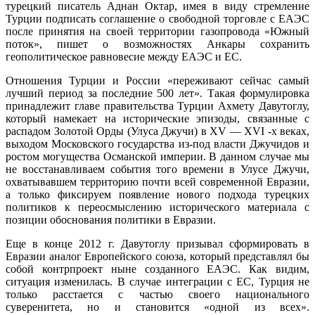
турецкий писатель Аднан Октар, имея в виду стремление
Турции подписать соглашение о свободной торговле с ЕАЭС
после принятия на своей территории газопровода «Южный
поток», пишет о возможностях Анкары сохранить
геополитическое равновесие между ЕАЭС и ЕС.
Отношения Турции и России «переживают сейчас самый
лучший период за последние 500 лет». Такая формулировка
принадлежит главе правительства Турции Ахмету Давутоглу,
который намекает на исторические эпизоды, связанные с
распадом Золотой Орды (Улуса Джучи) в XV — XVI -х веках,
выходом Московского государства из-под власти Джучидов и
ростом могущества Османской империи. В данном случае мы
не восстанавливаем события того времени в Улусе Джучи,
охватывавшем территорию почти всей современной Евразии,
а только фиксируем появление нового подхода турецких
политиков к переосмыслению исторического материала с
позиции обоснования политики в Евразии.
Еще в конце 2012 г. Давутоглу призывал сформировать в
Евразии аналог Европейского союза, который представлял бы
собой контрпроект ныне созданного ЕАЭС. Как видим,
ситуация изменилась. В случае интеграции с ЕС, Турция не
только расстается с частью своего национального
суверенитета, но и становится «одной из всех».