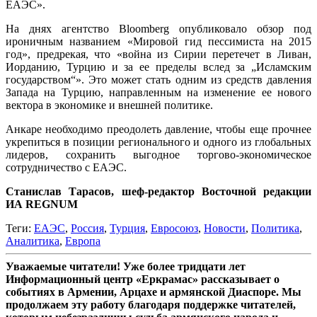
ЕАЭС».
На днях агентство Bloomberg опубликовало обзор под
ироничным названием «Мировой гид пессимиста на 2015
год», предрекая, что «война из Сирии перетечет в Ливан,
Иорданию, Турцию и за ее пределы вслед за „Исламским
государством“». Это может стать одним из средств давления
Запада на Турцию, направленным на изменение ее нового
вектора в экономике и внешней политике.
Анкаре необходимо преодолеть давление, чтобы еще прочнее
укрепиться в позиции регионального и одного из глобальных
лидеров, сохранить выгодное торгово-экономическое
сотрудничество с ЕАЭС.
Станислав Тарасов, шеф-редактор Восточной редакции
ИА REGNUM
Теги:
ЕАЭС
,
Россия
,
Турция
,
Евросоюз
,
Новости
,
Политика
,
Аналитика
,
Европа
Уважаемые читатели! Уже более тридцати лет
Информационный центр «Еркрамас» рассказывает о
событиях в Армении, Арцахе и армянской Диаспоре. Мы
продолжаем эту работу благодаря поддержке читателей,