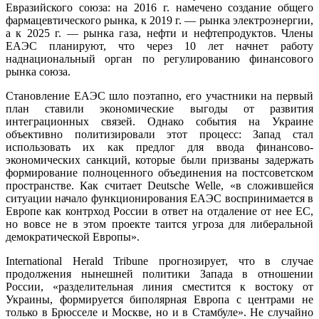
Евразийского союза: на 2016 г. намечено создание общего
фармацевтического рынка, к 2019 г. — рынка электроэнергии,
а к 2025 г. — рынка газа, нефти и нефтепродуктов. Члены
ЕАЭС планируют, что через 10 лет начнет работу
наднациональный орган по регулированию финансового
рынка союза.
Становление ЕАЭС шло поэтапно, его участники на первый
план ставили экономические выгоды от развития
интеграционных связей. Однако события на Украине
объективно политизировали этот процесс: Запад стал
использовать их как предлог для ввода финансово-
экономических санкций, которые были призваны задержать
формирование полноценного объединения на постсоветском
пространстве. Как считает Deutsche Welle, «в сложившейся
ситуации начало функционирования ЕАЭС воспринимается в
Европе как контрход России в ответ на отдаление от нее ЕС,
но вовсе не в этом проекте таится угроза для либеральной
демократической Европы».
International Herald Tribune прогнозирует, что в случае
продолжения нынешней политики Запада в отношении
России, «разделительная линия сместится к востоку от
Украины, формируется биполярная Европа с центрами не
только в Брюсселе и Москве, но и в Стамбуле». Не случайно