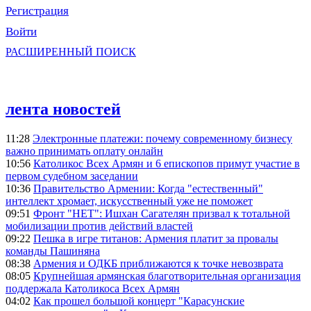
Регистрация
Войти
РАСШИРЕННЫЙ ПОИСК
лента новостей
11:28
Электронные платежи: почему современному бизнесу
важно принимать оплату онлайн
10:56
Католикос Всех Армян и 6 епископов примут участие в
первом судебном заседании
10:36
Правительство Армении: Когда "естественный"
интеллект хромает, искусственный уже не поможет
09:51
Фронт "НЕТ": Ишхан Сагателян призвал к тотальной
мобилизации против действий властей
09:22
Пешка в игре титанов: Армения платит за провалы
команды Пашиняна
08:38
Армения и ОДКБ приближаются к точке невозврата
08:05
Крупнейшая армянская благотворительная организация
поддержала Католикоса Всех Армян
04:02
Как прошел большой концерт "Карасунские