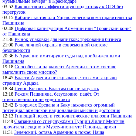
музыкальные вечера" в Краснодаре
03:52
Как выстроить эффективную подготовку к ОГЭ без
перегрузок
03:15
Кабинет застоя или Управленческая кома правительства
Пашиняна
02:48
Цифровая капитуляция Армении или "Троянский конь"
от Пашиняна
21:36
Рынок упаковки для напитков: требования бизнеса
21:00
Роль личной охраны в современной системе
безопасности
20:36
В Армении имитируют суды над приближенными
Пашиняна
19:18
Способен ли парламент Армении в этом составе
выполнить свою миссию?
18:45
Власти Армении не скрывают, что сами закрыли
страницу Арцаха
18:34
Левон Кочарян: Властям нас не запугать
13:18
Режим Пашиняна, безусловно, падёт. От
ответственности не уйдет никто
12:42
В тюрьмах Еревана и Баку находится огромный
потенциал армянской национальной мысли и достояния
12:13
Гниющий перец и геополитические иллюзии Пашиняна
11:48
Связанная со спецслужбами Турции Лилит Мкртчян
прочитала лекцию в Музее-институте Геноцида армян
11:31
Зеленский, оставь Армению в покое: Наша