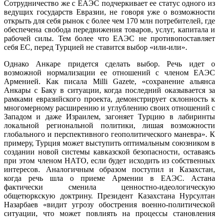
Сотрудничество же с ЕАЭС подчеркивает ее статус одного из
ведущих государств Евразии, не говоря уже о возможности
открыть для себя рынок с более чем 170 млн потребителей, где
обеспечена свобода передвижения товаров, услуг, капитала и
рабочей силы. Тем более что ЕАЭС не противопоставляет
себя ЕС, перед Турцией не ставится выбор «или-или».
Однако Анкаре придется сделать выбор. Речь идет о
возможной нормализации ее отношений с членом ЕАЭС
Арменией. Как писала Milli Gazete, «сохранение альянса
Анкары с Баку в ситуации, когда последний оказывается за
рамками евразийского проекта, демонстрирует склонность к
многомерному расширению и углублению своих отношений с
Западом и даже Израилем, загоняет Турцию в лабиринты
локальной региональной политики, лишая возможности
глобального и перспективного геополитического маневра». К
примеру, Турция может выступить оптимальным союзником в
создании новой системы кавказской безопасности, оставаясь
при этом членом НАТО, если будет исходить из собственных
интересов. Аналогичным образом поступил и Казахстан,
когда речь шла о приеме Армении в ЕАЭС. Астана
фактически сменила ценностно-идеологическую
общетюркскую доктрину. Президент Казахстана Нурсултан
Назарбаев «видит угрозу обострения военно-политической
ситуации, что может повлиять на процессы становления