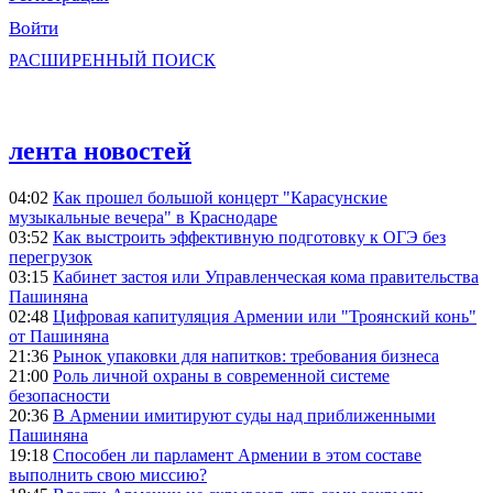
Войти
РАСШИРЕННЫЙ ПОИСК
лента новостей
04:02
Как прошел большой концерт "Карасунские
музыкальные вечера" в Краснодаре
03:52
Как выстроить эффективную подготовку к ОГЭ без
перегрузок
03:15
Кабинет застоя или Управленческая кома правительства
Пашиняна
02:48
Цифровая капитуляция Армении или "Троянский конь"
от Пашиняна
21:36
Рынок упаковки для напитков: требования бизнеса
21:00
Роль личной охраны в современной системе
безопасности
20:36
В Армении имитируют суды над приближенными
Пашиняна
19:18
Способен ли парламент Армении в этом составе
выполнить свою миссию?