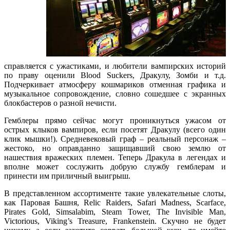
справляется с ужастиками, и любители вампирских историй
по праву оценили Blood Suckers, Дракулу, Зомби и т.д.
Подчеркивает атмосферу кошмариков отменная графика и
музыкальное сопровождение, словно сошедшее с экранных
блокбастеров о разной нечисти.
Гемблеры прямо сейчас могут проникнуться ужасом от
острых клыков вампиров, если посетят Дракулу (всего один
клик мышки!). Средневековый граф – реальный персонаж –
жестоко, но оправданно защищавший свою землю от
нашествия вражеских племен. Теперь Дракула в легендах и
вполне может сослужить добрую службу гемблерам и
принести им приличный выигрыш.
В представленном ассортименте такие увлекательные слоты,
как Паровая Башня, Relic Raiders, Safari Madness, Scarface,
Pirates Gold, Simsalabim, Steam Tower, The Invisible Man,
Victorious, Viking’s Treasure, Frankenstein. Скучно не будет