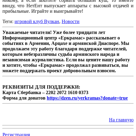
никому, а если захотите сорвать большой куш, то имейте
ввиду, что НетЕнт выпускает аппараты с высокой отдачей и
прибыльные. Играйте и выигрывайте!
Теги:
игровой клуб Вулкан
,
Новости
Уважаемые читатели! Уже более тридцати лет
Информационный центр «Еркрамас» рассказывает о
событиях в Армении, Арцахе и армянской Диаспоре. Мы
продолжаем эту работу благодаря поддержке читателей,
которым небезразличны судьба армянского народа и
независимая журналистика. Если вы цените нашу работу
и хотите, чтобы «Еркрамас» продолжал развиваться, вы
можете поддержать проект добровольным взносом.
РЕКВИЗИТЫ ДЛЯ ПОДДЕРЖКИ:
Карта Сбербанка – 2202 2072 1610 0373
Форма для донатов
https://dzen.ru/yerkramas?donate=true
На главную
Регистрация