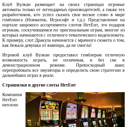
Клуб Вулкан размещает на своих страницах игровые
автоматы только от легендарных производителей, а также тех
разработчиков, кто успел сказать свое веское слово в мире
гемблинга (Новматик, Игрософт и т.д.). Представление на
портале широкого ассортимента слотов НетЕнт, это подарок
игрокам, соскучившимся по оригинальным играм, многие из
которых начинаются с отличного тематического видеосюжета.
К примеру, слот Дракула начинается с мрачного сюжета о том,
как бежала девушка от вампира, да не смогла!
Игровой клуб Вулкан предоставил гемблерам отличную
возможность играть, не оплачивая, и без смс в
демонстрационном режиме. Превосходный шанс
перепробовать все эмуляторы и определить свою стратегию в
дальнейших играх в реале.
Страшилки и другие слоты НетЕнт
Компания
НетЕнт
неплохо