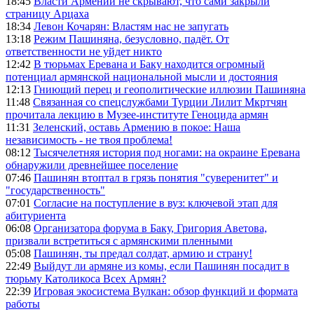
18:45
Власти Армении не скрывают, что сами закрыли
страницу Арцаха
18:34
Левон Кочарян: Властям нас не запугать
13:18
Режим Пашиняна, безусловно, падёт. От
ответственности не уйдет никто
12:42
В тюрьмах Еревана и Баку находится огромный
потенциал армянской национальной мысли и достояния
12:13
Гниющий перец и геополитические иллюзии Пашиняна
11:48
Связанная со спецслужбами Турции Лилит Мкртчян
прочитала лекцию в Музее-институте Геноцида армян
11:31
Зеленский, оставь Армению в покое: Наша
независимость - не твоя проблема!
08:12
Тысячелетняя история под ногами: на окраине Еревана
обнаружили древнейшее поселение
07:46
Пашинян втоптал в грязь понятия "суверенитет" и
"государственность"
07:01
Согласие на поступление в вуз: ключевой этап для
абитуриента
06:08
Организатора форума в Баку, Григория Аветова,
призвали встретиться с армянскими пленными
05:08
Пашинян, ты предал солдат, армию и страну!
22:49
Выйдут ли армяне из комы, если Пашинян посадит в
тюрьму Католикоса Всех Армян?
22:39
Игровая экосистема Вулкан: обзор функций и формата
работы