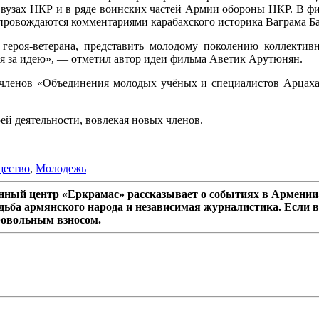
х вузах НКР и в ряде воинских частей Армии обороны НКР. В ф
опровождаются комментариями карабахского историка Ваграма Ба
 героя-ветерана, представить молодому поколению коллекти
ся за идею», — отметил автор идеи фильма Аветик Арутюнян.
ленов «Объединения молодых учёных и специалистов Арцаха», в 
ей деятельности, вовлекая новых членов.
ество
,
Молодежь
ный центр «Еркрамас» рассказывает о событиях в Армении,
дьба армянского народа и независимая журналистика. Если в
ровольным взносом.