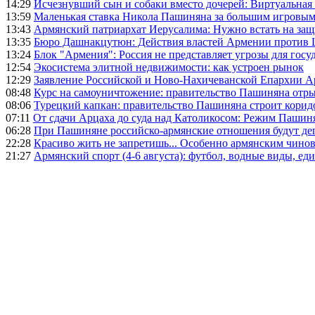
14:29
Исчезнувший сын и собаки вместо дочерей: Виртуальная
13:59
Маленькая ставка Никола Пашиняна за большим игровым
13:43
Армянский патриархат Иерусалима: Нужно встать на защ
13:35
Бюро Дашнакцутюн: Действия властей Армении против 
13:24
Блок "Армения": Россия не представляет угрозы для гос
12:54
Экосистема элитной недвижимости: как устроен рынок
12:29
Заявление Российской и Ново-Нахичеванской Епархии 
08:48
Курс на самоуничтожение: правительство Пашиняна отр
08:06
Турецкий капкан: правительство Пашиняна строит корид
07:11
От сдачи Арцаха до суда над Католикосом: Режим Пашин
06:28
При Пашиняне российско-армянские отношения будут де
22:28
Красиво жить не запретишь... Особенно армянским чино
21:27
Армянский спорт (4-6 августа): футбол, водные виды, еди