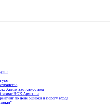
жуков
а уют
остранство
сех Армян взял самоотвод
ий захват НОК Армении
 рейтинг по цене ошибки и порогу входа
"хопан"