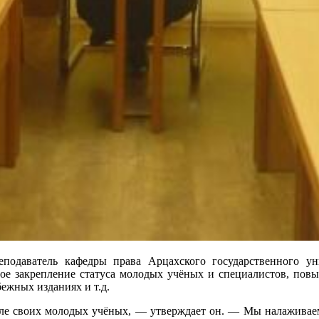
даватель кафедры права Арцахского государственного ун
ьное закрепление статуса молодых учёных и специалистов, по
ежных изданиях и т.д.
але своих молодых учёных, — утверждает он. — Мы налаживаем