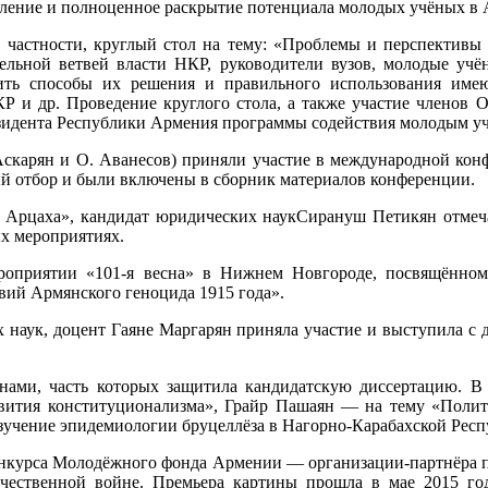
ление и полноценное раскрытие потенциала молодых учёных в 
В частности, круглый стол на тему: «Проблемы и перспективы 
тельной ветвей власти НКР, руководители вузов, молодые учё
ть способы их решения и правильного использования имеющ
Р и др. Проведение круглого стола, а также участие членов
зидента Республики Армения программы содействия молодым у
Аскарян и О. Аванесов) приняли участие в международной конф
й отбор и были включены в сборник материалов конференции.
 Арцаха», кандидат юридических наукСирануш Петикян отмеч
х мероприятиях.
роприятии «101-я весна» в Нижнем Новгороде, посвящённом
вий Армянского геноцида 1915 года».
их наук, доцент Гаяне Маргарян приняла участие и выступила 
нами, часть которых защитила кандидатскую диссертацию. В
ития конституционализма», Грайр Пашаян — на тему «Полити
зучение эпидемиологии бруцеллёза в Нагорно-Карабахской Респ
конкурса Молодёжного фонда Армении — организации-партнёра 
ественной войне. Премьера картины прошла в мае 2015 го