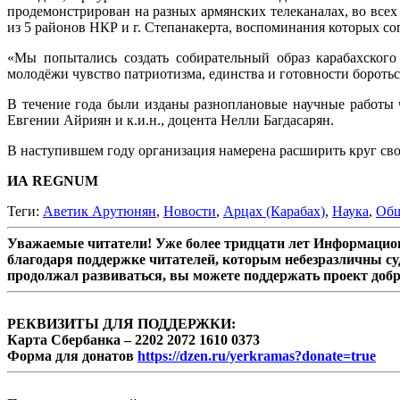
продемонстрирован на разных армянских телеканалах, во все
из 5 районов НКР и г. Степанакерта, воспоминания которых с
«Мы попытались создать собирательный образ карабахского
молодёжи чувство патриотизма, единства и готовности бороть
В течение года были изданы разноплановые научные работы ч
Евгении Айриян и к.и.н., доцента Нелли Багдасарян.
В наступившем году организация намерена расширить круг сво
ИА REGNUM
Теги:
Аветик Арутюнян
,
Новости
,
Арцах (Карабах)
,
Наука
,
Общ
Уважаемые читатели! Уже более тридцати лет Информацион
благодаря поддержке читателей, которым небезразличны су
продолжал развиваться, вы можете поддержать проект доб
РЕКВИЗИТЫ ДЛЯ ПОДДЕРЖКИ:
Карта Сбербанка – 2202 2072 1610 0373
Форма для донатов
https://dzen.ru/yerkramas?donate=true