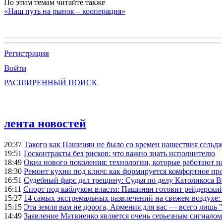
По этим темам читайте также
«Наш путь на рынок – кооперация»
Регистрация
Войти
РАСШИРЕННЫЙ ПОИСК
лента новостей
20:37
Такого как Пашинян не было со времен нашествия сельд
19:51
Госконтракты без рисков: что важно знать исполнителю
18:49
Окна нового поколения: технологии, которые работают н
18:30
Ремонт кухни под ключ: как формируется комфортное пр
16:51
Судебный фарс дал трещину: Судья по делу Католикоса В
16:11
Спорт под каблуком власти: Пашинян готовит рейдерск
15:27
14 самых экстремальных развлечений на свежем воздухе:
15:15
Эта земля вам не дорога, Армения для вас — всего лишь 
14:49
Заявление Матвиенко является очень серьезным сигналом