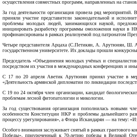
осуществления совместных программ, направленных на станов
За год деятельности организация провела ряд мероприятий. 
приняли участие представители законодательной и исполни
проблемы молодых людей, занимающихся наукой, предложи
инициировать разработку программы омоложения науки в НК
профинансированы в рамках реализуемой под патронатом Пре
Четыре представителя Арцаха (С.Петикян, А. Арутюнян, Ш. 
государственном университете. Их доклады прошли конкурсны
Председатель «Объединения молодых учёных и специалистов
посредством их участия в международных конференциях и ины
С 17 по 20 апреля Аветик Арутюнян принял участие в ме
«Деятельность армянской дипломатии по ликвидации последст
С 19 по 24 октября член организации, кандидат биологическ
проблемам лесной фитопатологии и микологии.
За год существования организация пополнилась новыми чле
особенности Конституции НКР и проблемы дальнейшего разв
процессу урегулирования», а Флора Искандарян — на тему: «И
Особого внимания заслуживает снятый в рамках грантового 
Победы», приуроченный к 70-летию победы в Великой Отеч