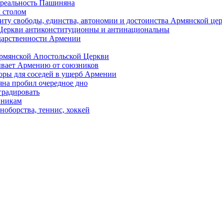
 реальность Пашиняна
 столом
иту свободы, единства, автономии и достоинства Армянской це
Церкви антиконституционны и антинациональны
ударственности Армении
Армянской Апостольской Церкви
ывает Армению от союзников
оры для соседей в ущерб Армении
яна пробил очередное дно
градировать
вникам
ноборства, теннис, хоккей