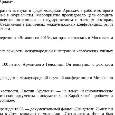
Арцахе».
развития науки в среде молодёжи Арцаха», в работе которого
ные и журналисты. Мероприятие преследовало цель обсудить
егося потенциала в государственном и частном секторах,
 Объединения в различных международных конференциях были
чёным.
еренции «Ломоносов-2015», которая состоялась в Московском
ает важность международной интеграции карабахских учёных
 100-летию Армянского Геноцида. Он выступил с докладом
с докладом в международной научной конференции в Минске по
 частности, Аветик Арутюнян — на тему: «Аксиологические
ческие аргументы в документах по Карабахской проблеме и
ублике».
президента РА — документальный фильм «Свидетели 70-летней
да в Доме культуры и молодёжи г.Степанакерта. Фильм был