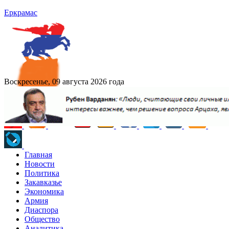
Еркрамас
Воскресенье, 09 августа 2026 года
Главная
Новости
Политика
Закавказье
Экономика
Армия
Диаспора
Общество
Аналитика