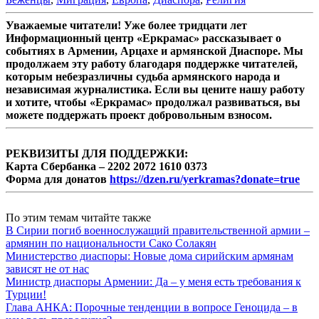
Уважаемые читатели! Уже более тридцати лет
Информационный центр «Еркрамас» рассказывает о
событиях в Армении, Арцахе и армянской Диаспоре. Мы
продолжаем эту работу благодаря поддержке читателей,
которым небезразличны судьба армянского народа и
независимая журналистика. Если вы цените нашу работу
и хотите, чтобы «Еркрамас» продолжал развиваться, вы
можете поддержать проект добровольным взносом.
РЕКВИЗИТЫ ДЛЯ ПОДДЕРЖКИ:
Карта Сбербанка – 2202 2072 1610 0373
Форма для донатов
https://dzen.ru/yerkramas?donate=true
По этим темам читайте также
В Сирии погиб военнослужащий правительственной армии –
армянин по национальности Сако Солакян
Министерство диаспоры: Новые дома сирийским армянам
зависят не от нас
Министр диаспоры Армении: Да – у меня есть требования к
Турции!
Глава АНКА: Порочные тенденции в вопросе Геноцида – в