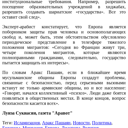
институциональные требования. Например, разрешить
посещение образовательных учреждений в хиджабах,
разрешить создавать шариатские «государства». Все это
оставит свой след».
Эксперт-арабист констатирует, что Европа является
поборником защиты прав человека и основополагающих
свобод и, может быть, этим обстоятельством обусловлено
периодическое представление в телеэфире тяжелого
положения мигрантов: «Сегодня во Франции живут три,
четыре поколения мигрантов, которые являются
полноправными гражданами, следовательно, государство
пытается защищать их интересы».
По словам Аракс Пашаян, если в ближайшее время
мусульманские общины Европы создадут проблемы,
связанные с безопасностью, перед серьезными вызовами
встанут не только армянские общины, но и все население:
«Говорят, начался коллективный «психоз». Люди даже боятся
появляться в общественных местах. В конце концов, вопрос
безопасности касается всех».
Луиза Сукиасян, газета "Аравот"
Теги:
Исламизация
,
Аракс Пашаян
,
Новости
,
Политика
,
Беженцы
,
Миграция
,
Европа
,
Диаспора
,
Религия