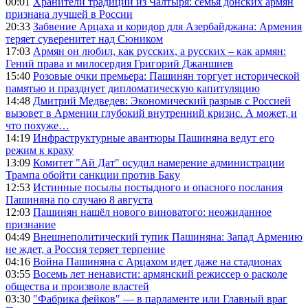
00:01
Хранители традиций из Чалтыря: семья донских армян
признана лучшей в России
20:33
Забвение Арцаха и коридор для Азербайджана: Армения
теряет суверенитет над Сюником
17:03
Армян он любил, как русских, а русских – как армян:
Гений права и милосердия Григорий Джаншиев
15:40
Розовые очки премьера: Пашинян торгует исторической
памятью и празднует дипломатическую капитуляцию
14:48
Дмитрий Медведев: Экономический разрыв с Россией
вызовет в Армении глубокий внутренний кризис. А может, и
что похуже…
14:19
Инфраструктурные авантюры Пашиняна ведут его
режим к краху
13:09
Комитет "Ай Дат" осудил намерение администрации
Трампа обойти санкции против Баку
12:53
Истинные посылы постыдного и опасного послания
Пашиняна по случаю 8 августа
12:03
Пашинян нашёл нового виноватого: неожиданное
признание
04:49
Внешнеполитический тупик Пашиняна: Запад Армению
не ждет, а Россия теряет терпение
04:16
Война Пашиняна с Арцахом идет даже на стадионах
03:55
Восемь лет ненависти: армянский режиссер о расколе
общества и произволе властей
03:30
"Фабрика фейков" — в парламенте или Главный враг