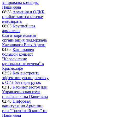
за провалы команды
Пашиняна
08:38
Армения и ОДКБ
приближаются к точке
невозврата
08:05
Крупнейшая
армянская
благотворительная
организация поддержала
Католикоса Всех Армян
04:02
Как прошел
большой концерт
"Карасунские
музыкальные вечера" в
Краснодаре
03:52
Как выстроить
эффективную подготовку
к ОГЭ без перегрузок
03:15
Кабинет застоя или
Управленческая кома
правительства Пашиняна
02:48
Цифровая
капитуляция Армении
или "Троянский конь" от
Пашиняна