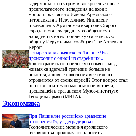
задержаны рано утром в воскресенье после
предполагаемого нападения на вход в
монастырь Святого Иакова Армянского
патриархата в Иерусалиме. Инцидент
произошел в Армянском квартале Старого
города и стал очередным сообщением о
нападениях на историческую армянскую
общину Иерусалима, сообщает The Armenian
Report.
Четыре этапа армянского Ливана: Что
происходит с одной из старейших ...
Как сохранить историческую память, когда
живых свидетелей трагедии больше не
остается, а новые поколения все сильнее
отрываются от своих корней? Этот вопрос стал
центральной темой масштабной встречи,
прошедшей в ереванском Музее-институте
Геноцида армян (МИГА).
Экономика
При Пашиняне российско-армянские
отношения будут деградировать
Геополитические метания армянского
руководства продолжают наносить