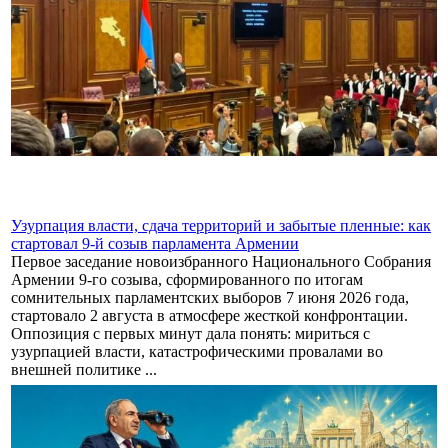
Узурпация власти, сдача территорий и забытые пленные: как
стартовал 9-й созыв парламента Армении
Первое заседание новоизбранного Национального Собрания
Армении 9-го созыва, сформированного по итогам
сомнительных парламентских выборов 7 июня 2026 года,
стартовало 2 августа в атмосфере жесткой конфронтации.
Оппозиция с первых минут дала понять: мириться с
узурпацией власти, катастрофическими провалами во
внешней политике ...