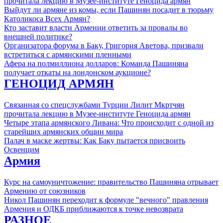
прочитала лекцию в Музее-институте Геноцида армян
Выйдут ли армяне из комы, если Пашинян посадит в тюрьму
Католикоса Всех Армян?
Кто заставит власти Армении ответить за провалы во
внешней политике?
Организатора форума в Баку, Григория Аветова, призвали
встретиться с армянскими пленными
Афера на полмиллиона долларов: Команда Пашиняна
получает откаты на лондонском аукционе?
ГЕНОЦИД АРМЯН
Связанная со спецслужбами Турции Лилит Мкртчян
прочитала лекцию в Музее-институте Геноцида армян
Четыре этапа армянского Ливана: Что происходит с одной из
старейших армянских общин мира
Палач в маске жертвы: Как Баку пытается присвоить
Освенцим
Армия
Курс на самоуничтожение: правительство Пашиняна отрывает
Армению от союзников
Никол Пашинян переходит к формуле "вечного" правления
Армения и ОДКБ приближаются к точке невозврата
РАЗНОЕ