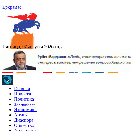
Еркрамас
Пятница, 07 августа 2026 года
Главная
Новости
Политика
Закавказье
Экономика
Армия
Диаспора
Общество
Аналитика