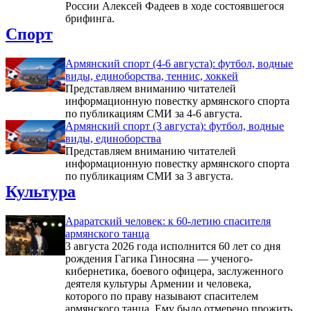
России Алексей Фадеев в ходе состоявшегося
брифинга.
Спорт
Армянский спорт (4-6 августа): футбол, водные
виды, единоборства, теннис, хоккей
Представляем вниманию читателей
информационную повестку армянского спорта
по публикациям СМИ за 4-6 августа.
Армянский спорт (3 августа): футбол, водные
виды, единоборства
Представляем вниманию читателей
информационную повестку армянского спорта
по публикациям СМИ за 3 августа.
Культура
Араратский человек: к 60-летию спасителя
армянского танца
3 августа 2026 года исполнится 60 лет со дня
рождения Гагика Гиносяна — ученого-
кибернетика, боевого офицера, заслуженного
деятеля культуры Армении и человека,
которого по праву называют спасителем
армянского танца. Ему было отмерено прожить