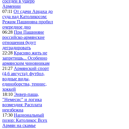
соседей в ущерб
Армении
07:11
От сдачи Арцаха до
суда над Католикосом:
Режим Пашиняна пробил
очередное дно
06:28
При Пашиняне
российско-армянские
отношения будут
деградировать
22:28
Красиво жить не
запретишь... Особенно
армянским чиновникам
21:27
Армянский спорт
(4-6 августа): футбол,
водные виды,
единоборства, теннис,
хоккей
18:10
Энвер-паша,
"Немесис" и логика
возмездия: Расплата
неизбежна
17:30
Национальный
позор: Католикос Всех
Армян на скамье