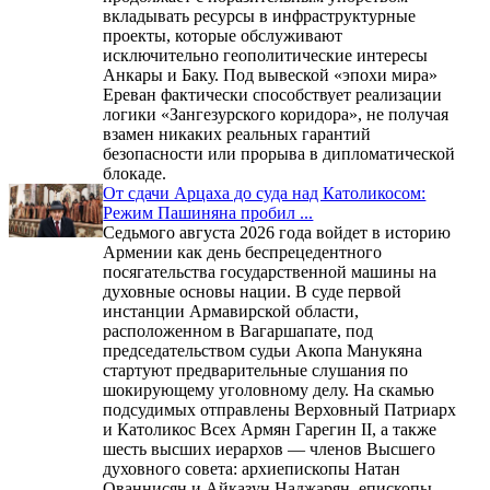
вкладывать ресурсы в инфраструктурные
проекты, которые обслуживают
исключительно геополитические интересы
Анкары и Баку. Под вывеской «эпохи мира»
Ереван фактически способствует реализации
логики «Зангезурского коридора», не получая
взамен никаких реальных гарантий
безопасности или прорыва в дипломатической
блокаде.
От сдачи Арцаха до суда над Католикосом:
Режим Пашиняна пробил ...
Седьмого августа 2026 года войдет в историю
Армении как день беспрецедентного
посягательства государственной машины на
духовные основы нации. В суде первой
инстанции Армавирской области,
расположенном в Вагаршапате, под
председательством судьи Акопа Манукяна
стартуют предварительные слушания по
шокирующему уголовному делу. На скамью
подсудимых отправлены Верховный Патриарх
и Католикос Всех Армян Гарегин II, а также
шесть высших иерархов — членов Высшего
духовного совета: архиепископы Натан
Ованнисян и Айказун Наджарян, епископы