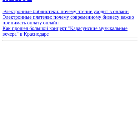
Электронные библиотеки: почему чтение уходит в онлайн
Электронные платежи: почему современному бизнесу важно
принимать оплату онлайн
Как прошел большой концерт "Карасунские музыкальные
вечера" в Краснодаре