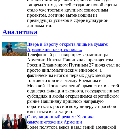
тандема этих деятелей создание новой сцены
стало уже третьим крупным совместным
проектом, логично вытекающим из
предыдущих успехов в сфере культурной
дипломатии.
Аналитика
Дверь в Европу открыта лишь на бумаге:
Армянский товар застрял ...
Телефонный разговор премьер-министра
Армении Никола Пашиняна с президентом
России Владимиром Путиным 27 июля стал не
просто дипломатическим эпизодом, а
фактическим итогом первых двух месяцев
торгового кризиса между Ереваном и
Москвой. После заявлений армянских властей
о диверсификации экспорта, государственных
субсидиях и якобы открывшемся европейском
рынке Пашиняну пришлось напрямую
обратиться к российскому лидеру с просьбой
вмешаться в ситуацию.
Оккупационный режим: Хроника
самоуничтожения Армении
Более полутора веков назад гений армянской