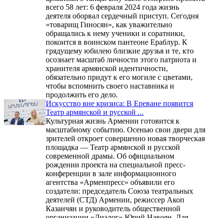
всего 58 лет: 6 февраля 2024 года жизнь
деятеля оборвал сердечный приступ. Сегодня
«товарищ Гиносян», как уважительно
обращались к нему ученики и соратники,
покоится в воинском пантеоне Ераблур. К
грядущему юбилею близкие друзья и те, кто
осознает масштаб личности этого патриота и
хранителя армянской идентичности,
обязательно придут к его могиле с цветами,
чтобы вспомнить своего наставника и
продолжить его дело.
Искусство вне кризиса: В Ереване появится
Театр армянской и русской ...
Культурная жизнь Армении готовится к
масштабному событию. Осенью свои двери для
зрителей откроет совершенно новая творческая
площадка — Театр армянской и русской
современной драмы. Об официальном
рождении проекта на специальной пресс-
конференции в зале информационного
агентства «Арменпресс» объявили его
создатели: председатель Союза театральных
деятелей (СТД) Армении, режиссер Акоп
Казанчян и руководитель общественной
организации «Диалог» Юрий Навоян. Для