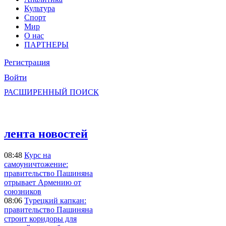
Культура
Спорт
Мир
О нас
ПАРТНЕРЫ
Регистрация
Войти
РАСШИРЕННЫЙ ПОИСК
лента новостей
08:48
Курс на
самоуничтожение:
правительство Пашиняна
отрывает Армению от
союзников
08:06
Турецкий капкан:
правительство Пашиняна
строит коридоры для