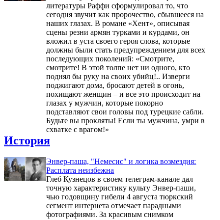
литературы Раффи сформулировал то, что
сегодня звучит как пророчество, сбывшееся на
наших глазах. В романе «Хент», описывая
сцены резни армян турками и курдами, он
вложил в уста своего героя слова, которые
должны были стать предупреждением для всех
последующих поколений: «Смотрите,
смотрите! В этой толпе нет ни одного, кто
поднял бы руку на своих убийц!.. Изверги
поджигают дома, бросают детей в огонь,
похищают женщин – и все это происходит на
глазах у мужчин, которые покорно
подставляют свои головы под турецкие сабли.
Будьте вы прокляты! Если ты мужчина, умри в
схватке с врагом!»
История
Энвер-паша, "Немесис" и логика возмездия:
Расплата неизбежна
Глеб Кузнецов в своем телеграм-канале дал
точную характеристику культу Энвер-паши,
чью годовщину гибели 4 августа тюркский
сегмент интернета отмечает парадными
фотографиями. За красивым снимком