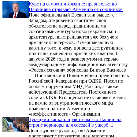
Курс на самоуничтожение: правительство
Пашиняна отрывает Армению от союзников
Пока официальный Ереван заигрывает с
Западом, откровенно саботируя свои
обязательства перед традиционными
союзниками, контуры новой евразийской
архитектуры выстраиваются уже без учета
армянских интересов. Исчерпывающую
картину того, к чему привела деструктивная
политика нынешних армянских властей, 6
августа 2026 года в развернутом интервью
международному информационному агентству
«Россия сегодня» обрисовал Виктор Васильев
— Постоянный и Полномочный представитель
Российской Федерации при ОДКБ, Посол по
особым поручениям МИД России, а также
действующий Председатель Постоянного
совета ОДКБ. Его оценки не оставляют камня
на камне от внутриполитического мифа
правящей партии Армении о
«неэффективности» Организации.
Турецкий капкан: правительство Пашиняна
строит коридоры для соседей в ущерб ...
Действующее руководство Армении
продолжает с поразительным упорством