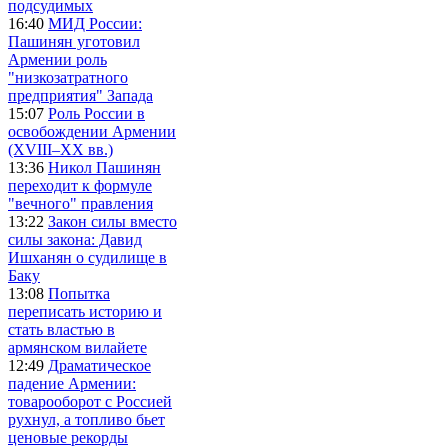
подсудимых
16:40
МИД России:
Пашинян уготовил
Армении роль
"низкозатратного
предприятия" Запада
15:07
Роль России в
освобождении Армении
(XVIII–XX вв.)
13:36
Никол Пашинян
переходит к формуле
"вечного" правления
13:22
Закон силы вместо
силы закона: Давид
Ишханян о судилище в
Баку
13:08
Попытка
переписать историю и
стать властью в
армянском вилайете
12:49
Драматическое
падение Армении:
товарооборот с Россией
рухнул, а топливо бьет
ценовые рекорды