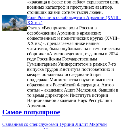
«красавца в феске при сабле» скрывается цепь
военных катастроф и преступных авантюр,
стоивших жизни сотням тысяч людей.
Роль России в освобождении Армении (XVIII–
XX вв.)
Статья «Восприятие роли России в
освобождении Армении в армянских
общественных и политических кругах (XVIII–
XX вв.)», предлагаемая ниже нашим
читателям, была опубликована в тематическом
сборнике «Арменоведение», изданном в 2024
году Российским Государственным
Гуманитарным Университетом в рамках 7-го
выпуска трудов Института постсоветских и
межрегиональных исследований при
поддержке Министерства науки и высшего
образования Российской Федерации. Автор
статьи – академик Ашот Мелконян, бывший в
то время директором Института истории
Национальной академии Наук Республики
Армения.
Самое популярное
Связанная со спецслужбами Турции Лилит Мкртчян