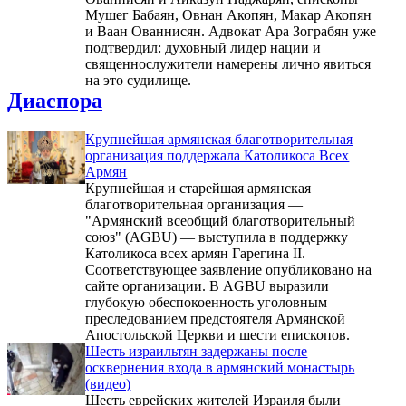
Мушег Бабаян, Овнан Акопян, Макар Акопян
и Ваан Ованнисян. Адвокат Ара Зограбян уже
подтвердил: духовный лидер нации и
священнослужители намерены лично явиться
на это судилище.
Диаспора
Крупнейшая армянская благотворительная
организация поддержала Католикоса Всех
Армян
Крупнейшая и старейшая армянская
благотворительная организация —
"Армянский всеобщий благотворительный
союз" (AGBU) — выступила в поддержку
Католикоса всех армян Гарегина II.
Соответствующее заявление опубликовано на
сайте организации. В AGBU выразили
глубокую обеспокоенность уголовным
преследованием предстоятеля Армянской
Апостольской Церкви и шести епископов.
Шесть израильтян задержаны после
осквернения входа в армянский монастырь
(видео)
Шесть еврейских жителей Израиля были