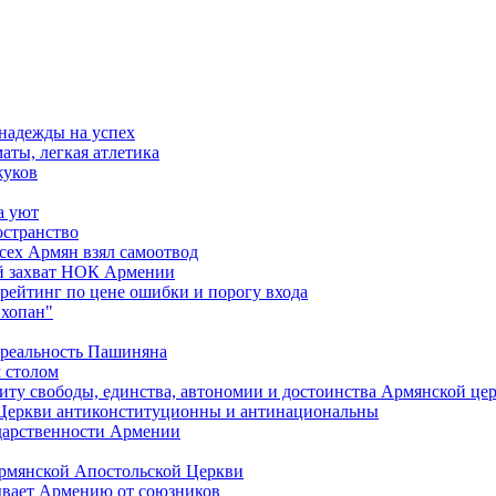
 надежды на успех
аты, легкая атлетика
жуков
а уют
остранство
сех Армян взял самоотвод
ий захват НОК Армении
 рейтинг по цене ошибки и порогу входа
"хопан"
 реальность Пашиняна
 столом
иту свободы, единства, автономии и достоинства Армянской це
Церкви антиконституционны и антинациональны
ударственности Армении
Армянской Апостольской Церкви
ывает Армению от союзников