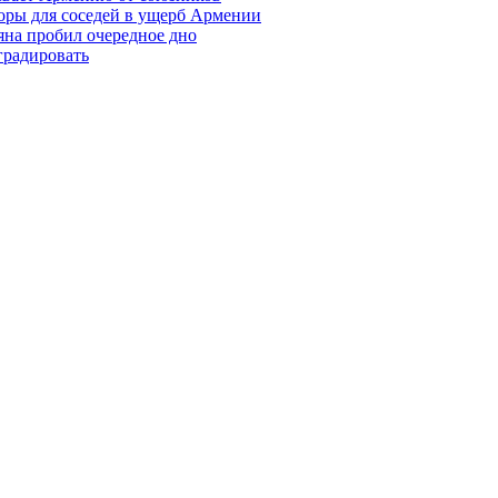
оры для соседей в ущерб Армении
яна пробил очередное дно
градировать