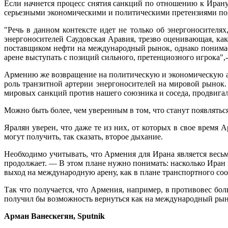
Если начнется процесс снятия санкций по отношению к Ирану 
серьезными экономическими и политическими претензиями появ
"Речь в данном контексте идет не только об энергоносителя
энергоносителей Саудовская Аравия, трезво оценивающая, ка
поставщиком нефти на международный рынок, однако понимает
арене выступать с позиций сильного, претенциозного игрока",-
Армению же возвращение на политическую и экономическую аре
роль транзитной артерии энергоносителей на мировой рынок. 
мировых санкций против нашего союзника и соседа, продвигал
Можно быть более, чем уверенным в том, что станут появлятьс
Яралян уверен, что даже те из них, от которых в свое время
могут получить, так сказать, второе дыхание.
Необходимо учитывать, что Армения для Ирана является вес
продолжает. — В этом плане нужно понимать: насколько Иран в
выход на международную арену, как в плане транспортного соо
Так что получается, что Армения, например, в противовес бо
получил бы возможность вернуться как на международный рыно
Арман Ванескегян, Sputnik