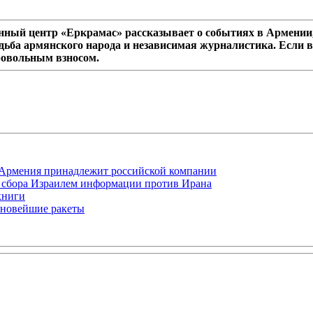
ный центр «Еркрамас» рассказывает о событиях в Армении,
дьба армянского народа и независимая журналистика. Если в
ровольным взносом.
-Армения принадлежит российской компании
ля сбора Израилем информации против Ирана
книги
 новейшие ракеты