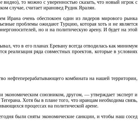
 видно), то можно с уверенностью сказать, что новый игрок с
ком случае, считает ирановед Рудик Яралян.
нием Ирана очень обеспокоен один из лидеров мирового рынка
ьезные проблемы ожидают Турцию, которая хоть и не является
ергоносителей, но и на политическую арену. И будет на этой
вал, что в его планах Еревану всегда отводилась как минимум
тся реализация ряда совместных проектов, которые в условиях
ьство нефтеперерабатывающего комбината на нашей территории,
и экономическим союзником, другом, — утверждает эксперт и
егерана. Хотя бы в плане того, что иранцам необходима связь,
вивающихся процессах на политической арене.
сегодня были сняты экономические санкции, и чтобы наш сосед