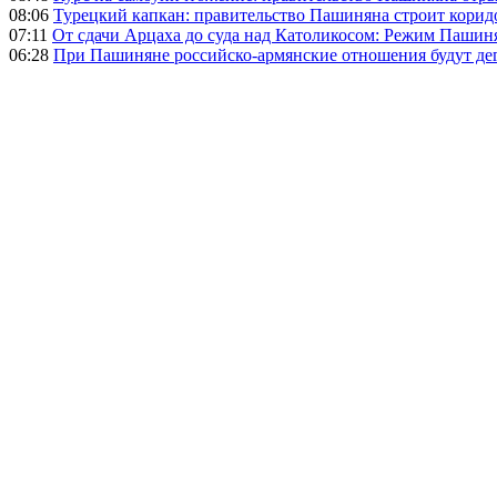
08:06
Турецкий капкан: правительство Пашиняна строит корид
07:11
От сдачи Арцаха до суда над Католикосом: Режим Пашин
06:28
При Пашиняне российско-армянские отношения будут де