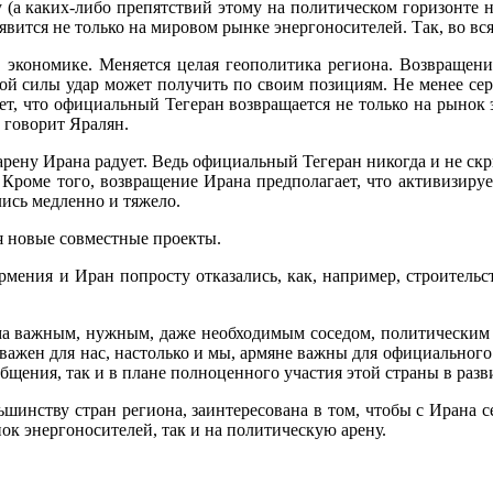
(а каких-либо препятствий этому на политическом горизонте не
ится не только на мировом рынке энергоносителей. Так, во вся
х, экономике. Меняется целая геополитика региона. Возвраще
кой силы удар может получить по своим позициям. Не менее сер
, что официальный Тегеран возвращается не только на рынок эн
 говорит Яралян.
ну Ирана радует. Ведь официальный Тегеран никогда и не скры
Кроме того, возвращение Ирана предполагает, что активизируе
ись медленно и тяжело.
я новые совместные проекты.
 Армения и Иран попросту отказались, как, например, строител
ьма важным, нужным, даже необходимым соседом, политическим 
ажен для нас, настолько и мы, армяне важны для официального Т
бщения, так и в плане полноценного участия этой страны в раз
льшинству стран региона, заинтересована в том, чтобы с Ирана 
к энергоносителей, так и на политическую арену.