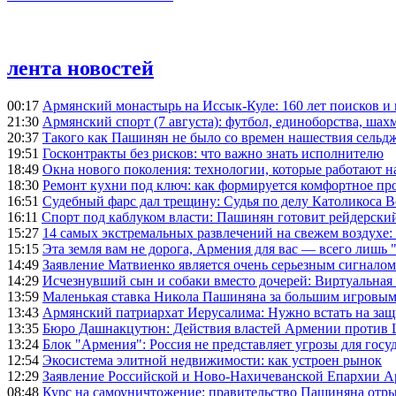
лента новостей
00:17
Армянский монастырь на Иссык-Куле: 160 лет поисков и
21:30
Армянский спорт (7 августа): футбол, единоборства, шахм
20:37
Такого как Пашинян не было со времен нашествия сельд
19:51
Госконтракты без рисков: что важно знать исполнителю
18:49
Окна нового поколения: технологии, которые работают н
18:30
Ремонт кухни под ключ: как формируется комфортное пр
16:51
Судебный фарс дал трещину: Судья по делу Католикоса В
16:11
Спорт под каблуком власти: Пашинян готовит рейдерск
15:27
14 самых экстремальных развлечений на свежем воздухе:
15:15
Эта земля вам не дорога, Армения для вас — всего лишь 
14:49
Заявление Матвиенко является очень серьезным сигналом
14:29
Исчезнувший сын и собаки вместо дочерей: Виртуальная
13:59
Маленькая ставка Никола Пашиняна за большим игровым
13:43
Армянский патриархат Иерусалима: Нужно встать на защ
13:35
Бюро Дашнакцутюн: Действия властей Армении против 
13:24
Блок "Армения": Россия не представляет угрозы для гос
12:54
Экосистема элитной недвижимости: как устроен рынок
12:29
Заявление Российской и Ново-Нахичеванской Епархии 
08:48
Курс на самоуничтожение: правительство Пашиняна отр