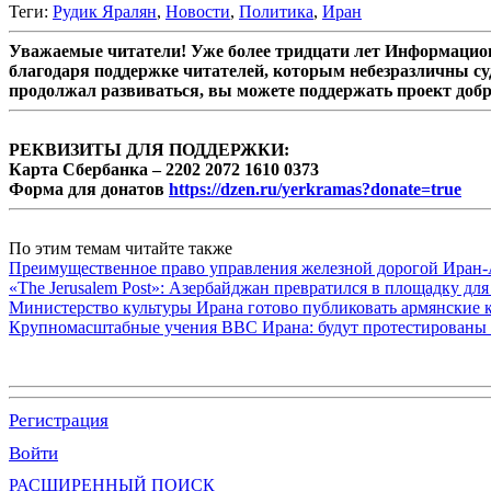
Теги:
Рудик Яралян
,
Новости
,
Политика
,
Иран
Уважаемые читатели! Уже более тридцати лет Информацион
благодаря поддержке читателей, которым небезразличны су
продолжал развиваться, вы можете поддержать проект доб
РЕКВИЗИТЫ ДЛЯ ПОДДЕРЖКИ:
Карта Сбербанка – 2202 2072 1610 0373
Форма для донатов
https://dzen.ru/yerkramas?donate=true
По этим темам читайте также
Преимущественное право управления железной дорогой Иран
«The Jerusalem Post»: Азербайджан превратился в площадку д
Министерство культуры Ирана готово публиковать армянские 
Крупномасштабные учения ВВС Ирана: будут протестированы
Регистрация
Войти
РАСШИРЕННЫЙ ПОИСК