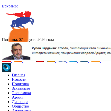
Еркрамас
Пятница, 07 августа 2026 года
Главная
Новости
Политика
Закавказье
Экономика
Армия
Диаспора
Общество
Аналитика