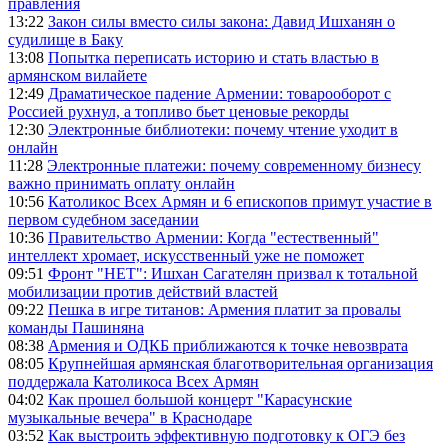
правления
13:22
Закон силы вместо силы закона: Давид Ишханян о
судилище в Баку
13:08
Попытка переписать историю и стать властью в
армянском вилайете
12:49
Драматическое падение Армении: товарооборот с
Россией рухнул, а топливо бьет ценовые рекорды
12:30
Электронные библиотеки: почему чтение уходит в
онлайн
11:28
Электронные платежи: почему современному бизнесу
важно принимать оплату онлайн
10:56
Католикос Всех Армян и 6 епископов примут участие в
первом судебном заседании
10:36
Правительство Армении: Когда "естественный"
интеллект хромает, искусственный уже не поможет
09:51
Фронт "НЕТ": Ишхан Сагателян призвал к тотальной
мобилизации против действий властей
09:22
Пешка в игре титанов: Армения платит за провалы
команды Пашиняна
08:38
Армения и ОДКБ приближаются к точке невозврата
08:05
Крупнейшая армянская благотворительная организация
поддержала Католикоса Всех Армян
04:02
Как прошел большой концерт "Карасунские
музыкальные вечера" в Краснодаре
03:52
Как выстроить эффективную подготовку к ОГЭ без