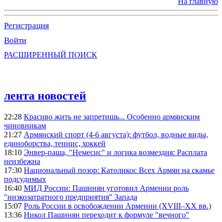
На главную
Регистрация
Войти
РАСШИРЕННЫЙ ПОИСК
лента новостей
22:28
Красиво жить не запретишь... Особенно армянским
чиновникам
21:27
Армянский спорт (4-6 августа): футбол, водные виды,
единоборства, теннис, хоккей
18:10
Энвер-паша, "Немесис" и логика возмездия: Расплата
неизбежна
17:30
Национальный позор: Католикос Всех Армян на скамье
подсудимых
16:40
МИД России: Пашинян уготовил Армении роль
"низкозатратного предприятия" Запада
15:07
Роль России в освобождении Армении (XVIII–XX вв.)
13:36
Никол Пашинян переходит к формуле "вечного"