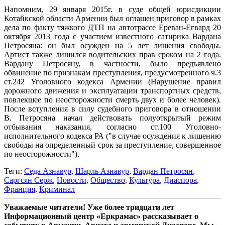
Напомним, 29 января 2015г. в суде общей юрисдикции
Котайкской области Армении был оглашен приговор в рамках
дела по факту тяжкого ДТП на автотрассе Ереван-Егвард 20
октября 2013 года с участием известного сатирика Вардана
Петросяна: он был осужден на 5 лет лишения свободы.
Артист также лишился водительских прав сроком на 2 года.
Вардану Петросяну, в частности, было предъявлено
обвинение по признакам преступления, предусмотренного ч.3
ст.242 Уголовного кодекса Армении (Нарушение правил
дорожного движения и эксплуатации транспортных средств,
повлекшее по неосторожности смерть двух и более человек).
После вступления в силу судебного приговора в отношении
В. Петросяна начал действовать полуоткрытый режим
отбывания наказания, согласно ст.100 Уголовно-
исполнительного кодекса РА ("в случае осуждения к лишению
свободы на определенный срок за преступление, совершенное
по неосторожности").
Теги:
Седа Азнавур
,
Шарль Азнавур
,
Вардан Петросян
,
Саргсян Серж
,
Новости
,
Общество
,
Культура
,
Диаспора
,
Франция
,
Криминал
Уважаемые читатели! Уже более тридцати лет
Информационный центр «Еркрамас» рассказывает о