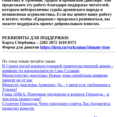
событиях в Армении, Арцахе и армянской Диаспоре. Мы
продолжаем эту работу благодаря поддержке читателей,
которым небезразличны судьба армянского народа и
независимая журналистика. Если вы цените нашу работу
и хотите, чтобы «Еркрамас» продолжал развиваться, вы
можете поддержать проект добровольным взносом.
РЕКВИЗИТЫ ДЛЯ ПОДДЕРЖКИ:
Карта Сбербанка – 2202 2072 1610 0373
Форма для донатов
https://dzen.ru/yerkramas?donate=true
По этим темам читайте также
В Сирии погиб военнослужащий правительственной армии –
армянин по национальности Сако Солакян
Министерство диаспоры: Новые дома сирийским армянам
зависят не от нас
Министр диаспоры Армении: Да – у меня есть требования к
Турции!
Глава АНКА: Порочные тенденции в вопросе Геноцида – в
чем роль правосудия?
Столетие Геноцида: Член городского совета Лос-Анджелеса
проводит конкурс