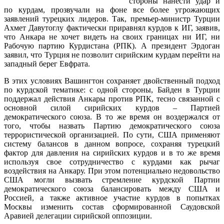
стороны нанести удар и
по курдам, прозвучали на фоне все более угрожающих
заявлений турецких лидеров. Так, премьер-министр Турции
Ахмет Давутоглу фактически приравнял курдов к ИГ, заявив,
что Анкара не хочет видеть на своих границах ни ИГ, ни
Рабочую партию Курдистана (РПК). А президент Эрдоган
заявил, что Турция не позволит сирийским курдам перейти на
западный берег Евфрата.
В этих условиях Вашингтон сохраняет двойственный подход
по курдской тематике: с одной стороны, Байден в Турции
поддержал действия Анкары против РПК, тесно связанной с
основной силой сирийских курдов – Партией
демократического союза. В то же время он воздержался от
того, чтобы назвать Партию демократического союза
террористической организацией. По сути, США применяют
систему балансов в данном вопросе, сохраняя турецкий
фактор для давления на сирийских курдов и в то же время
используя свое сотрудничество с курдами как рычаг
воздействия на Анкару. При этом потенциально недовольство
США могли вызвать стремление курдской Партии
демократического союза балансировать между США и
Россией, а также активное участие курдов в попытках
Москвы изменить состав сформированной Саудовской
Аравией делегации сирийской оппозиции.