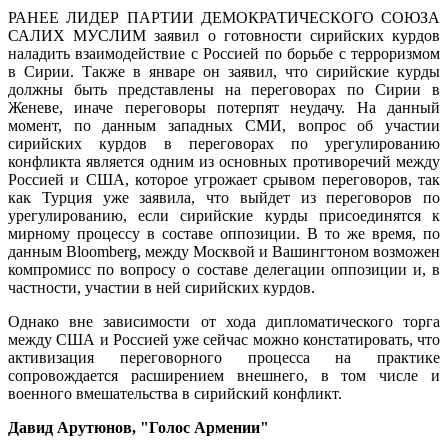
РАНЕЕ ЛИДЕР ПАРТИИ ДЕМОКРАТИЧЕСКОГО СОЮЗА
САЛИХ МУСЛИМ заявил о готовности сирийских курдов
наладить взаимодействие с Россией по борьбе с терроризмом
в Сирии. Также в январе он заявил, что сирийские курды
должны быть представлены на переговорах по Сирии в
Женеве, иначе переговоры потерпят неудачу. На данный
момент, по данным западных СМИ, вопрос об участии
сирийских курдов в переговорах по урегулированию
конфликта является одним из основных противоречий между
Россией и США, которое угрожает срывом переговоров, так
как Турция уже заявила, что выйдет из переговоров по
урегулированию, если сирийские курды присоединятся к
мирному процессу в составе оппозиции. В то же время, по
данным Bloomberg, между Москвой и Вашингтоном возможен
компромисс по вопросу о составе делегации оппозиции и, в
частности, участии в ней сирийских курдов.
Однако вне зависимости от хода дипломатического торга
между США и Россией уже сейчас можно констатировать, что
активизация переговорного процесса на практике
сопровождается расширением внешнего, в том числе и
военного вмешательства в сирийский конфликт.
Давид Арутюнов, "Голос Армении"