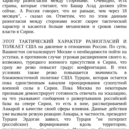
характер разногласий между сторонами. "Очевидно, есть
страны, которые считают, что Башар Асад должен уйти
сейчас. А Россия говорит, что не раньше, чем через 18
месяцев", - сказал он. Отметим, что по этим данным
разногласия между сторонами носят скорее тактический
характер и касаются больше механизмов и сроков смены
власти в Сирии.
ЭТОТ ТАКТИЧЕСКИЙ ХАРАКТЕР РАЗНОГЛАСИЙ И
ТОЛКАЕТ США на давление в отношении России. По сути,
Вашингтон сигнализирует Москве о необходимости пойти на
уступки, в противном случае угрожая расширением своего и,
возможно, турецкого военного присутствия в Сирии, что
сразу же резко повысит градус конфронтации. В этих
условиях также резко повышается значимость в
ближневосточной политике США Турции, которая остается
пока единственным каналом проецирования сухопутной
военной силы в Сирии. Пока Москва по некоторым
признакам демонстрирует готовность отвечать на эскалацию,
на что указывают сообщения о развертывании российской
базы на севере Сирии, то есть в зоне, рассматриваемой
Анкарой в качестве своей сферы влияния. Данные действия
уже вызвали резкую реакцию Анкары, в частности, президент
Турции Эрдоган заявил, что Турция "не потерпит
(российские) формирования вдоль территории,