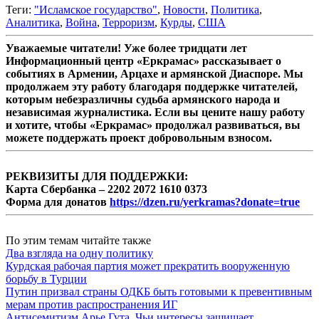
Теги:
"Исламское государство"
,
Новости
,
Политика
,
Аналитика
,
Война
,
Терроризм
,
Курды
,
США
Уважаемые читатели! Уже более тридцати лет
Информационный центр «Еркрамас» рассказывает о
событиях в Армении, Арцахе и армянской Диаспоре. Мы
продолжаем эту работу благодаря поддержке читателей,
которым небезразличны судьба армянского народа и
независимая журналистика. Если вы цените нашу работу
и хотите, чтобы «Еркрамас» продолжал развиваться, вы
можете поддержать проект добровольным взносом.
РЕКВИЗИТЫ ДЛЯ ПОДДЕРЖКИ:
Карта Сбербанка – 2202 2072 1610 0373
Форма для донатов
https://dzen.ru/yerkramas?donate=true
По этим темам читайте также
Два взгляда на одну политику
Курдская рабочая партия может прекратить вооруженную
борьбу в Турции
Путин призвал страны ОДКБ быть готовыми к превентивным
мерам против распространения ИГ
Антисемитизм Арье Гута. Чьи интересы защищает