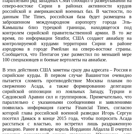
Параллельно ряд западных СМИ сообщил о развертывании на
северо-востоке Сирии в районах активности курдов
российской и американской военных баз. В частности, по
данным The Times, российская база будет размещена в
заброшенном международном аэропорту города Эль-
Камышлы близ турецкой границы, находящегося под
контролем сирийской правительственной армии. В то же
время, по информации Stratfor, США создают авиабазу на
контролируемой курдами территории Сирии в районе
аэродрома в городе Рмейлан на северо-востоке страны.
Сообщается, что Пентагон уже разместил по меньшей мере
100 спецназовцев и боевые вертолеты на авиабазе.
В этих действиях США заметны сразу два адресата – Россия и
сирийские курды. В первом случае Вашингтон очевидно
пытается сломить противодействие Москвы планам по
свержению Асада, а также формированию делегации
сирийской оппозиции из лояльных Западу, Турции и
Саудовской Аравии сил и группировок. Примечательно, что
параллельно с указанными сообщениями и заявлениями
появилась информация газеты Financial Times, согласно
которой глава российской военной разведки Игорь Сергун
посетил Дамаск в конце 2015 года, чтобы попросить Асада
расстаться с властью, но встретил лишь раздраженную
реакцию. Ранее в январе король Иордании Абдалла II очертил