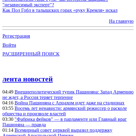
"независимый эксперт"?
Как Пол Гобл в талышских горах «руку Кремля» искал
На главную
Регистрация
Войти
РАСШИРЕННЫЙ ПОИСК
лента новостей
04:49
Внешнеполитический тупик Пашиняна: Запад Армению
не ждет, а Россия теряет терпение
04:16
Война Пашиняна с Арцахом идет даже на стадионах
03:55
Восемь лет ненависти: армянский режиссер о расколе
общества и произволе властей
03:30
"Фабрика фейков" — в парламенте или Главный враг
Пашиняна — правда
01:14
Всемирный совет церквей выразил поддержку
Армянской Апостольской Церкви