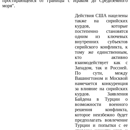
простирающейся от границы с Ираком до Средиземного
моря".
Действия США нацелены
также на сирийских
курдов, которые
постепенно становятся
одним из ключевых
внутренних субъектов
сирийского конфликта, к
тому же единственным,
кто активно
взаимодействует как с
Западом, так и Россией.
По сути, между
Вашингтоном и Москвой
намечается конкуренция
за влияние на сирийских
курдов. Заявления
Байдена в Турции о
возможности военного
решения конфликта,
которое неизбежно будет
предполагать вовлечение
Турции и попытки с ее