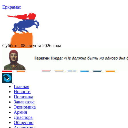
Еркрамас
Суббота, 08 августа 2026 года
Главная
Новости
Политика
Закавказье
Экономика
Армия
Диаспора
Общество
Аналитика