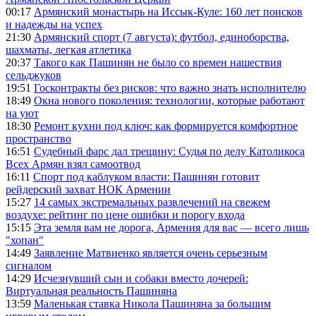
00:17
Армянский монастырь на Иссык-Куле: 160 лет поисков
и надежды на успех
21:30
Армянский спорт (7 августа): футбол, единоборства,
шахматы, легкая атлетика
20:37
Такого как Пашинян не было со времен нашествия
сельджуков
19:51
Госконтракты без рисков: что важно знать исполнителю
18:49
Окна нового поколения: технологии, которые работают
на уют
18:30
Ремонт кухни под ключ: как формируется комфортное
пространство
16:51
Судебный фарс дал трещину: Судья по делу Католикоса
Всех Армян взял самоотвод
16:11
Спорт под каблуком власти: Пашинян готовит
рейдерский захват НОК Армении
15:27
14 самых экстремальных развлечений на свежем
воздухе: рейтинг по цене ошибки и порогу входа
15:15
Эта земля вам не дорога, Армения для вас — всего лишь
"хопан"
14:49
Заявление Матвиенко является очень серьезным
сигналом
14:29
Исчезнувший сын и собаки вместо дочерей:
Виртуальная реальность Пашиняна
13:59
Маленькая ставка Никола Пашиняна за большим