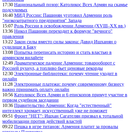
17:30
Национальный позор: Католикос Всех Армян на скамье
подсудимых
16:40
МИД России: Пашинян уготовил Армении роль
"низкозатратного предприятия" Запада
15:07
Роль России в освобождении Армении (XVIII–XX вв.)
13:36
Никол Пашинян переходит к формуле "вечного"
правления
13:22
Закон силы вместо силы закона: Давид Ишханян о
судилище в Баку
13:08
Попытка переписать историю и стать властью в
армянском вилайете
12:49
Драматическое падение Армении: товарооборот с
Россией рухнул, а топливо бьет ценовые рекорды
12:30
Электронные библиотеки: почему чтение уходит в
онлайн
11:28
Электронные платежи: почему современному бизнесу
важно принимать оплату онлайн
10:56
Католикос Всех Армян и 6 епископов примут участие в
первом судебном заседании
10:36
Правительство Армении: Когда "естественный"
интеллект хромает, искусственный уже не поможет
09:51
Фронт "НЕТ": Ишхан Сагателян призвал к тотальной
мобилизации против действий властей
09:22
Пешка в игре титанов: Армения платит за провалы
команды Пашиняна