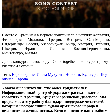
Вместе с Арменией в первом полуфинале выступят Хорватия,
Финляндия, Молдова, Греция, Венгрия, Сан-Марино,
Нидерланды, Россия, Азербайджан, Кипр, Австрия, Этсония,
Швеция, Франция, Испания, Босния-Герцеговина,
Монтенегро, Мальта.
Девиз конкурса в этом году - Come together, в конкурсе примут
участие 43 страны.
Теги:
Евровидение
,
Ивета Мукучян
,
Новости
,
Культура
,
Шоу-
бизнес
,
Европа
Уважаемые читатели! Уже более тридцати лет
Информационный центр «Еркрамас» рассказывает о
событиях в Армении, Арцахе и армянской Диаспоре. Мы
продолжаем эту работу благодаря поддержке читателей,
которым небезразличны судьба армянского народа и
независимая журналистика. Если вы цените нашу работу