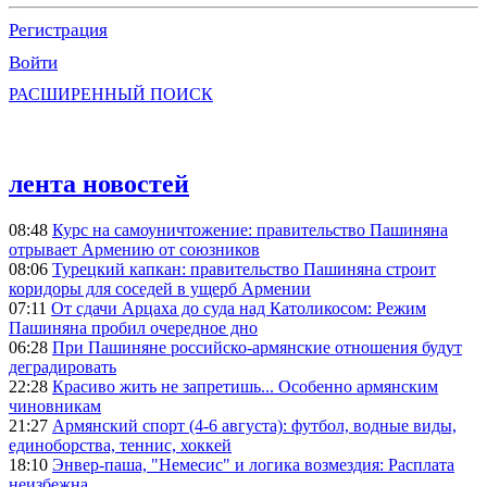
Регистрация
Войти
РАСШИРЕННЫЙ ПОИСК
лента новостей
08:48
Курс на самоуничтожение: правительство Пашиняна
отрывает Армению от союзников
08:06
Турецкий капкан: правительство Пашиняна строит
коридоры для соседей в ущерб Армении
07:11
От сдачи Арцаха до суда над Католикосом: Режим
Пашиняна пробил очередное дно
06:28
При Пашиняне российско-армянские отношения будут
деградировать
22:28
Красиво жить не запретишь... Особенно армянским
чиновникам
21:27
Армянский спорт (4-6 августа): футбол, водные виды,
единоборства, теннис, хоккей
18:10
Энвер-паша, "Немесис" и логика возмездия: Расплата
неизбежна