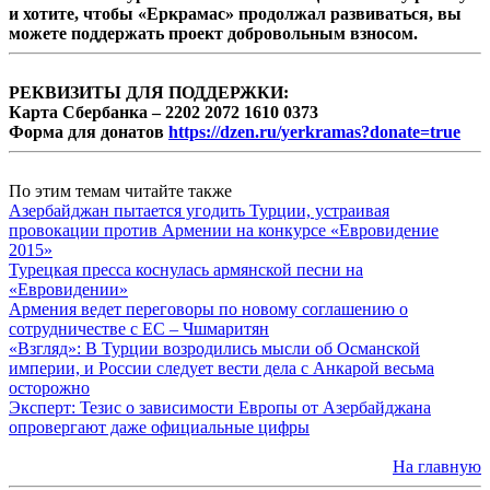
и хотите, чтобы «Еркрамас» продолжал развиваться, вы
можете поддержать проект добровольным взносом.
РЕКВИЗИТЫ ДЛЯ ПОДДЕРЖКИ:
Карта Сбербанка – 2202 2072 1610 0373
Форма для донатов
https://dzen.ru/yerkramas?donate=true
По этим темам читайте также
Азербайджан пытается угодить Турции, устраивая
провокации против Армении на конкурсе «Евровидение
2015»
Турецкая пресса коснулась армянской песни на
«Евровидении»
Армения ведет переговоры по новому соглашению о
сотрудничестве с ЕС – Чшмаритян
«Взгляд»: В Турции возродились мысли об Османской
империи, и России следует вести дела с Анкарой весьма
осторожно
Эксперт: Тезис о зависимости Европы от Азербайджана
опровергают даже официальные цифры
На главную