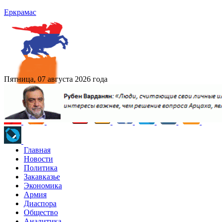
Еркрамас
Пятница, 07 августа 2026 года
Главная
Новости
Политика
Закавказье
Экономика
Армия
Диаспора
Общество
Аналитика