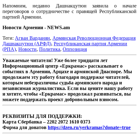
Напомним, недавно Дашнакцутюн заявила о начале
переговоров о сотрудничестве с правящей Республиканской
партией Армении.
Новости Армении - NEWS.am
Теги:
Агван Варданян
,
Армянская Революционная Федерация
Дашнакцутюн (АРФД)
,
Республиканская партия Армении
(РПА)
,
Новости
,
Политика
,
Оппозиция
Уважаемые читатели! Уже более тридцати лет
Информационный центр «Еркрамас» рассказывает о
событиях в Армении, Арцахе и армянской Диаспоре. Мы
продолжаем эту работу благодаря поддержке читателей,
которым небезразличны судьба армянского народа и
независимая журналистика. Если вы цените нашу работу
и хотите, чтобы «Еркрамас» продолжал развиваться, вы
можете поддержать проект добровольным взносом.
РЕКВИЗИТЫ ДЛЯ ПОДДЕРЖКИ:
Карта Сбербанка – 2202 2072 1610 0373
Форма для донатов
https://dzen.ru/yerkramas?donate=true