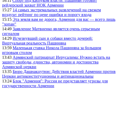
16:11
Спорт под каблуком власти: Пашинян готовит
рейдерский захват НОК Армении
15:27
14 самых экстремальных развлечений на свежем
воздухе: рейтинг по цене ошибки и порогу входа
15:15
Эта земля вам не дорога, Армения для вас — всего лишь
"хопан"
14:49
Заявление Матвиенко является очень серьезным
сигналом
14:29
Исчезнувший сын и собаки вместо дочерей:
Виртуальная реальность Пашиняна
13:59
Маленькая ставка Никола Пашиняна за большим
игровым столом
13:43
Армянский патриархат Иерусалима: Нужно встать на
защиту свободы, единства, автономии и достоинства
Армянской церкви
13:35
Бюро Дашнакцутюн: Действия властей Армении против
Церкви антиконституционны и антинациональны
13:24
Блок "Армения": Россия не представляет угрозы для
государственности Армении