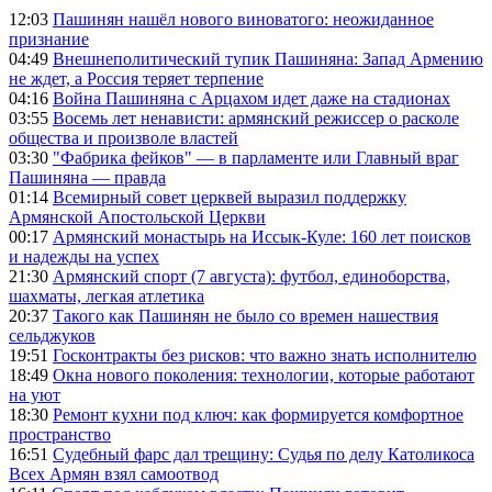
12:03
Пашинян нашёл нового виноватого: неожиданное
признание
04:49
Внешнеполитический тупик Пашиняна: Запад Армению
не ждет, а Россия теряет терпение
04:16
Война Пашиняна с Арцахом идет даже на стадионах
03:55
Восемь лет ненависти: армянский режиссер о расколе
общества и произволе властей
03:30
"Фабрика фейков" — в парламенте или Главный враг
Пашиняна — правда
01:14
Всемирный совет церквей выразил поддержку
Армянской Апостольской Церкви
00:17
Армянский монастырь на Иссык-Куле: 160 лет поисков
и надежды на успех
21:30
Армянский спорт (7 августа): футбол, единоборства,
шахматы, легкая атлетика
20:37
Такого как Пашинян не было со времен нашествия
сельджуков
19:51
Госконтракты без рисков: что важно знать исполнителю
18:49
Окна нового поколения: технологии, которые работают
на уют
18:30
Ремонт кухни под ключ: как формируется комфортное
пространство
16:51
Судебный фарс дал трещину: Судья по делу Католикоса
Всех Армян взял самоотвод