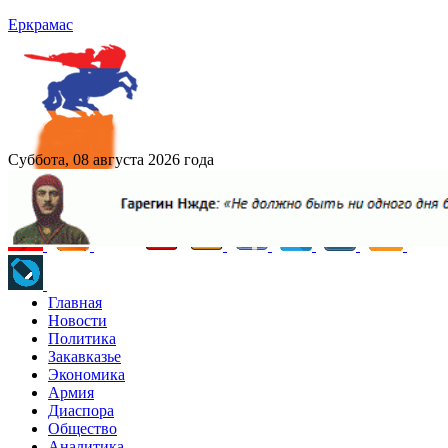
Еркрамас
Суббота, 08 августа 2026 года
Главная
Новости
Политика
Закавказье
Экономика
Армия
Диаспора
Общество
Аналитика