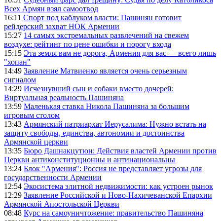
Всех Армян взял самоотвод
16:11
Спорт под каблуком власти: Пашинян готовит
рейдерский захват НОК Армении
15:27
14 самых экстремальных развлечений на свежем
воздухе: рейтинг по цене ошибки и порогу входа
15:15
Эта земля вам не дорога, Армения для вас — всего лишь
"хопан"
14:49
Заявление Матвиенко является очень серьезным
сигналом
14:29
Исчезнувший сын и собаки вместо дочерей:
Виртуальная реальность Пашиняна
13:59
Маленькая ставка Никола Пашиняна за большим
игровым столом
13:43
Армянский патриархат Иерусалима: Нужно встать на
защиту свободы, единства, автономии и достоинства
Армянской церкви
13:35
Бюро Дашнакцутюн: Действия властей Армении против
Церкви антиконституционны и антинациональны
13:24
Блок "Армения": Россия не представляет угрозы для
государственности Армении
12:54
Экосистема элитной недвижимости: как устроен рынок
12:29
Заявление Российской и Ново-Нахичеванской Епархии
Армянской Апостольской Церкви
08:48
Курс на самоуничтожение: правительство Пашиняна