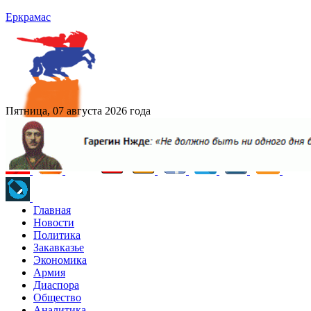
Еркрамас
Пятница, 07 августа 2026 года
Главная
Новости
Политика
Закавказье
Экономика
Армия
Диаспора
Общество
Аналитика