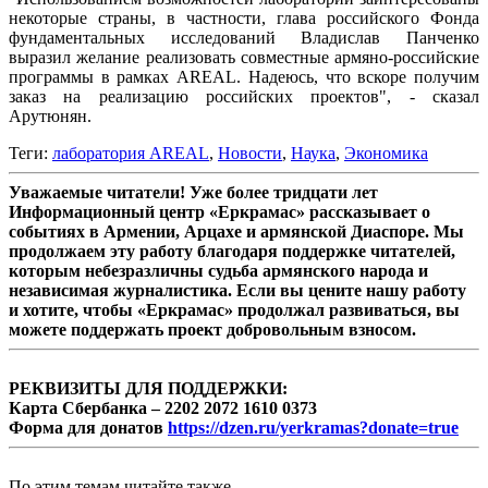
некоторые страны, в частности, глава российского Фонда
фундаментальных исследований Владислав Панченко
выразил желание реализовать совместные армяно-российские
программы в рамках AREAL. Надеюсь, что вскоре получим
заказ на реализацию российских проектов", - сказал
Арутюнян.
Теги:
лаборатория AREAL
,
Новости
,
Наука
,
Экономика
Уважаемые читатели! Уже более тридцати лет
Информационный центр «Еркрамас» рассказывает о
событиях в Армении, Арцахе и армянской Диаспоре. Мы
продолжаем эту работу благодаря поддержке читателей,
которым небезразличны судьба армянского народа и
независимая журналистика. Если вы цените нашу работу
и хотите, чтобы «Еркрамас» продолжал развиваться, вы
можете поддержать проект добровольным взносом.
РЕКВИЗИТЫ ДЛЯ ПОДДЕРЖКИ:
Карта Сбербанка – 2202 2072 1610 0373
Форма для донатов
https://dzen.ru/yerkramas?donate=true
По этим темам читайте также