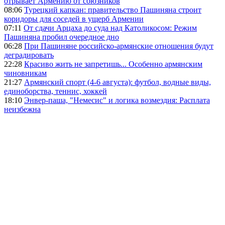
отрывает Армению от союзников
08:06
Турецкий капкан: правительство Пашиняна строит
коридоры для соседей в ущерб Армении
07:11
От сдачи Арцаха до суда над Католикосом: Режим
Пашиняна пробил очередное дно
06:28
При Пашиняне российско-армянские отношения будут
деградировать
22:28
Красиво жить не запретишь... Особенно армянским
чиновникам
21:27
Армянский спорт (4-6 августа): футбол, водные виды,
единоборства, теннис, хоккей
18:10
Энвер-паша, "Немесис" и логика возмездия: Расплата
неизбежна