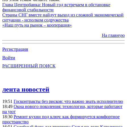
Глава Центробанка: Новый год встречаем в обстановке
финансовой стабильности
Страны СНГ вместе найдут выход из сложной экономической
ситуации - исполком содружества
«Наш путь на рынок – кооперация»
На главную
Регистрация
Войти
РАСШИРЕННЫЙ ПОИСК
лента новостей
19:51
Госконтракты без рисков: что важно знать исполнителю
18:49
Окна нового поколения: технологии, которые работают
на уют
18:30
Ремонт кухни под ключ: как формируется комфортное
пространство
16:51
Судебный фарс дал трещину: Судья по делу Католикоса