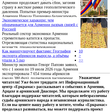
Армении продолжает давать сбои, загоняя
реальной угрозой потери единственных
страну в жесткие рамки геополитического
действующих гарантий национальной
давления. Попытки премьер-министра
безопасности.
Армении Никола Пашиняна балансировать
Экономическое харакири: чем
между западными директивами и
оборачивается для Армении разрыв связей с
традиционными союзниками
Россией
оборачиваются не только охлаждением
Реальный сектор экономики Армении
межгосударственных связей, но и
стремительно катится к пропасти.
реальными экономическими угрозами.
Отрезвляющая статистика национальных
Эксперты и инсайдеры сходятся во мнении:
ведомств, проанализированная
руководство страны теряет пространство
Как манипулируют фактами: География
10
журналистами, наглядно демонстрирует: без
для маневра, а расплачиваться за
экспорта абрикосов выросла, а объёмы
>
российского рынка армянских
сомнительные внешнеполитические
упали в 5 раз
>>
производителей ждет неминуемый крах.
эксперименты ...
Министр экономики Геворг Папоян заявил,
Риторика властей в Ереване разбивается о
что с 1 июня по 19 июля 2026 года Армения
жесткие цифры — от экспорта
экспортировала 7 654 тонны абрикосов
сельскохозяйственной продукции до
Уважаемые
(около 380 фур), подчеркнув расширение
жизненно важных денежных переводов,
читатели! Уже более тридцати лет Информационный
географии поставок. Однако чиновник
экономика страны критически зависит от
центр «Еркрамас» рассказывает о событиях в Армении,
умолчал о показателях за аналогичный
государства, с которым нынешний кабинет
Арцахе и армянской Диаспоре. Мы продолжаем эту работу
период прошлого года, пишет Марина
министров методично портит отношения.
благодаря поддержке читателей, которым небезразличны
Хачатрян в Фактор.ам
судьба армянского народа и независимая журналистика.
Если вы цените нашу работу и хотите, чтобы «Еркрамас»
продолжал развиваться, вы можете поддержать проект