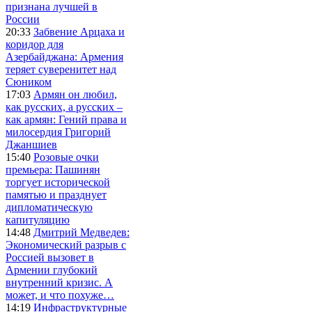
признана лучшей в
России
20:33
Забвение Арцаха и
коридор для
Азербайджана: Армения
теряет суверенитет над
Сюником
17:03
Армян он любил,
как русских, а русских –
как армян: Гений права и
милосердия Григорий
Джаншиев
15:40
Розовые очки
премьера: Пашинян
торгует исторической
памятью и празднует
дипломатическую
капитуляцию
14:48
Дмитрий Медведев:
Экономический разрыв с
Россией вызовет в
Армении глубокий
внутренний кризис. А
может, и что похуже…
14:19
Инфраструктурные