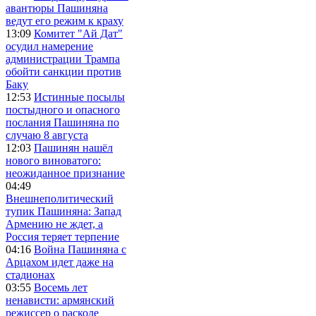
авантюры Пашиняна
ведут его режим к краху
13:09
Комитет "Ай Дат"
осудил намерение
администрации Трампа
обойти санкции против
Баку
12:53
Истинные посылы
постыдного и опасного
послания Пашиняна по
случаю 8 августа
12:03
Пашинян нашёл
нового виноватого:
неожиданное признание
04:49
Внешнеполитический
тупик Пашиняна: Запад
Армению не ждет, а
Россия теряет терпение
04:16
Война Пашиняна с
Арцахом идет даже на
стадионах
03:55
Восемь лет
ненависти: армянский
режиссер о расколе