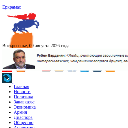
Еркрамас
Воскресенье, 09 августа 2026 года
Главная
Новости
Политика
Закавказье
Экономика
Армия
Диаспора
Общество
Аналитика