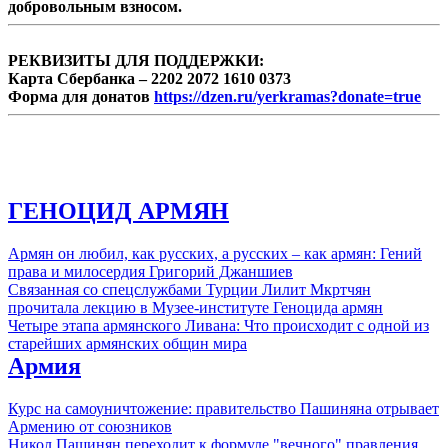
добровольным взносом.
РЕКВИЗИТЫ ДЛЯ ПОДДЕРЖКИ:
Карта Сбербанка – 2202 2072 1610 0373
Форма для донатов
https://dzen.ru/yerkramas?donate=true
ГЕНОЦИД АРМЯН
Армян он любил, как русских, а русских – как армян: Гений
права и милосердия Григорий Джаншиев
Связанная со спецслужбами Турции Лилит Мкртчян
прочитала лекцию в Музее-институте Геноцида армян
Четыре этапа армянского Ливана: Что происходит с одной из
старейших армянских общин мира
Армия
Курс на самоуничтожение: правительство Пашиняна отрывает
Армению от союзников
Никол Пашинян переходит к формуле "вечного" правления