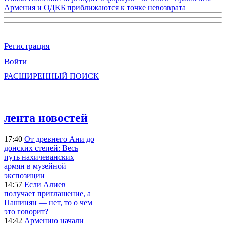
Армения и ОДКБ приближаются к точке невозврата
Регистрация
Войти
РАСШИРЕННЫЙ ПОИСК
лента новостей
17:40
От древнего Ани до
донских степей: Весь
путь нахичеванских
армян в музейной
экспозиции
14:57
Если Алиев
получает приглашение, а
Пашинян — нет, то о чем
это говорит?
14:42
Армению начали