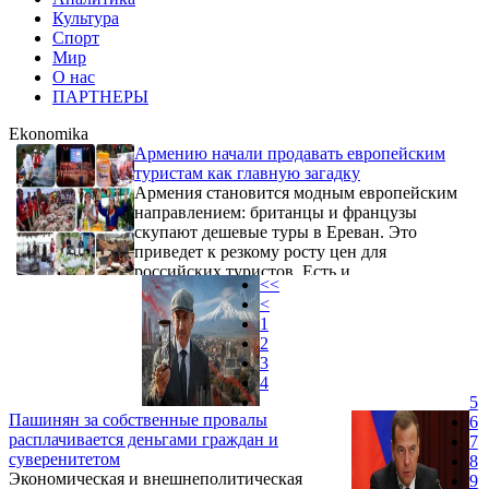
Культура
Спорт
Мир
О нас
ПАРТНЕРЫ
Ekonomika
Армению начали продавать европейским
туристам как главную загадку
Армения становится модным европейским
направлением: британцы и французы
скупают дешевые туры в Ереван. Это
приведет к резкому росту цен для
российских туристов. Есть и
<<
дополнительные риски.
<
1
2
3
4
5
Пашинян за собственные провалы
6
расплачивается деньгами граждан и
7
суверенитетом
8
Экономическая и внешнеполитическая
9