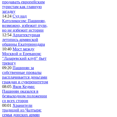
продавать европейским
туристам как главную
загадку
14:24
Суд над
Католикосом: Пашинян,
возможно, избежит пули,
но не избежит истории
12:54
Архитектурная
летопись армянской
общины Екатеринодара
10:40
Мост между
Москвой и Ереваном:
"Лазаревский клуб" бьет
тревогу
09:20
Пашинян за
собственные провалы
расплачивается деньгами
граждан и суверенитетом
08:05
Яков Кедми:
Пашинян оказался в
безвыходном положении
со всех сторон
00:01
Хранители
традиций из Чалтыря:
семья донских армян