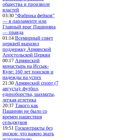
общества и произволе
властей
03:30
"Фабрика фейков"
— в парламенте или
Главный враг Пашиняна
— правда
01:14
Всемирный совет
церквей выразил
поддержку Армянской
Апостольской Церкви
00:17
Армянский
монастырь на Иссык-
Куле: 160 лет поисков и
надежды на успех
21:30
Армянский спорт (7
августа): футбол,
единоборства, шахматы,
легкая атлетика
20:37
Такого как
Пашинян не было со
времен нашествия
сельджуков
19:51
Госконтракты без
рисков: что важно знать
исполнителю