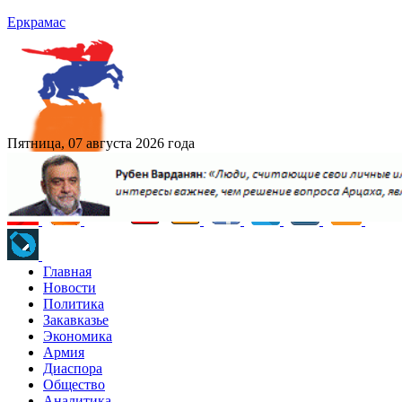
Еркрамас
Пятница, 07 августа 2026 года
Главная
Новости
Политика
Закавказье
Экономика
Армия
Диаспора
Общество
Аналитика