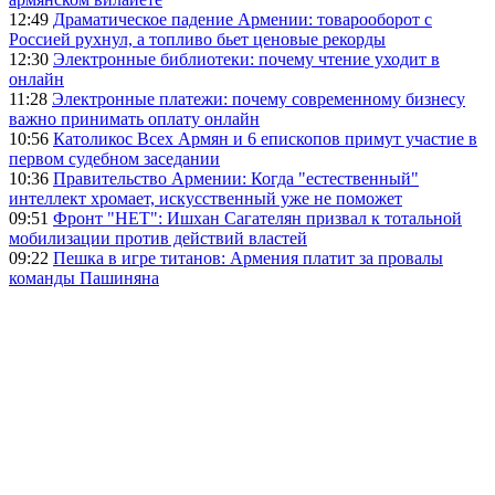
12:49
Драматическое падение Армении: товарооборот с
Россией рухнул, а топливо бьет ценовые рекорды
12:30
Электронные библиотеки: почему чтение уходит в
онлайн
11:28
Электронные платежи: почему современному бизнесу
важно принимать оплату онлайн
10:56
Католикос Всех Армян и 6 епископов примут участие в
первом судебном заседании
10:36
Правительство Армении: Когда "естественный"
интеллект хромает, искусственный уже не поможет
09:51
Фронт "НЕТ": Ишхан Сагателян призвал к тотальной
мобилизации против действий властей
09:22
Пешка в игре титанов: Армения платит за провалы
команды Пашиняна