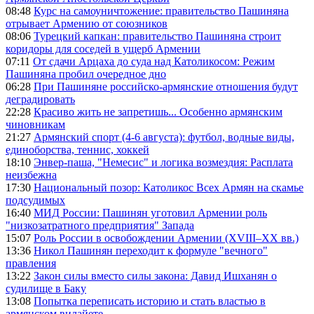
08:48
Курс на самоуничтожение: правительство Пашиняна
отрывает Армению от союзников
08:06
Турецкий капкан: правительство Пашиняна строит
коридоры для соседей в ущерб Армении
07:11
От сдачи Арцаха до суда над Католикосом: Режим
Пашиняна пробил очередное дно
06:28
При Пашиняне российско-армянские отношения будут
деградировать
22:28
Красиво жить не запретишь... Особенно армянским
чиновникам
21:27
Армянский спорт (4-6 августа): футбол, водные виды,
единоборства, теннис, хоккей
18:10
Энвер-паша, "Немесис" и логика возмездия: Расплата
неизбежна
17:30
Национальный позор: Католикос Всех Армян на скамье
подсудимых
16:40
МИД России: Пашинян уготовил Армении роль
"низкозатратного предприятия" Запада
15:07
Роль России в освобождении Армении (XVIII–XX вв.)
13:36
Никол Пашинян переходит к формуле "вечного"
правления
13:22
Закон силы вместо силы закона: Давид Ишханян о
судилище в Баку
13:08
Попытка переписать историю и стать властью в
армянском вилайете