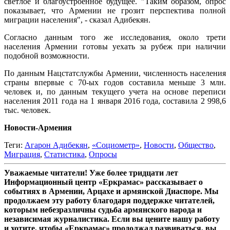
светлое и благоустроенное будущее. "Таким образом, опрос
показывает, что Армении не грозит перспектива полной
миграции населения", - сказал Адибекян.
Согласно данным того же исследования, около трети
населения Армении готовы уехать за рубеж при наличии
подобной возможности.
По данным Нацстатслужбы Армении, численность населения
страны впервые с 70-ых годов составила меньше 3 млн.
человек и, по данным текущего учета на основе переписи
населения 2011 года на 1 января 2016 года, составила 2 998,6
тыс. человек.
Новости-Армения
Теги:
Агарон Адибекян
,
«Социометр»
,
Новости
,
Общество
,
Миграция
,
Статистика
,
Опросы
Уважаемые читатели! Уже более тридцати лет
Информационный центр «Еркрамас» рассказывает о
событиях в Армении, Арцахе и армянской Диаспоре. Мы
продолжаем эту работу благодаря поддержке читателей,
которым небезразличны судьба армянского народа и
независимая журналистика. Если вы цените нашу работу
и хотите, чтобы «Еркрамас» продолжал развиваться, вы