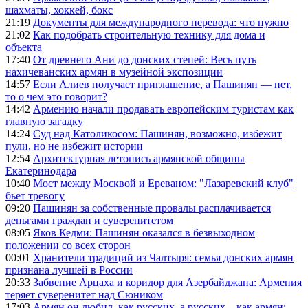
шахматы, хоккей, бокс
21:19
Документы для международного перевода: что нужно
21:02
Как подобрать строительную технику для дома и
объекта
17:40
От древнего Ани до донских степей: Весь путь
нахичеванских армян в музейной экспозиции
14:57
Если Алиев получает приглашение, а Пашинян — нет,
то о чем это говорит?
14:42
Армению начали продавать европейским туристам как
главную загадку
14:24
Суд над Католикосом: Пашинян, возможно, избежит
пули, но не избежит истории
12:54
Архитектурная летопись армянской общины
Екатеринодара
10:40
Мост между Москвой и Ереваном: "Лазаревский клуб"
бьет тревогу
09:20
Пашинян за собственные провалы расплачивается
деньгами граждан и суверенитетом
08:05
Яков Кедми: Пашинян оказался в безвыходном
положении со всех сторон
00:01
Хранители традиций из Чалтыря: семья донских армян
признана лучшей в России
20:33
Забвение Арцаха и коридор для Азербайджана: Армения
теряет суверенитет над Сюником
17:03
Армян он любил, как русских, а русских – как армян: