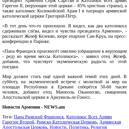
президент Армении Серж Саргсян и Католикос всех армян
Гарегин II, (верующие этой церкви – 85% христиан страны), а
также католикос Киликийский Арам I и патриарх армянской
католической церкви Григорий-Пётр.
«В тот день что-то произошло. Я видел, как два католикоса
сдерживали слёзы, видел и чувства президента Армении», -
рассказалт Жозеф Келекян, кюре епархии Сан-Круа, на пресс-
конференции в Париже.
«Папа Франциск произнесёт омилию (обращение к верующим
- ред) во время мессы Католикоса», - заявил отец Жозеф,
добавив, что чувствует экуменическую радость от этой
поездки.
Мир должен стать ещё одной важной темой этих дней. В
субботу, на экуменической встрече с молитвой за мир на
площади Республики в Ереване соберётся 50-60 тысяч
человек, добавил отец Манюэль Ованнесян, священник
Апостольской церкви в Арнувиль-ле-Гонесс.
Новости Армении - NEWS.am
Теги:
Папа Римский Франциск
,
Католикос Всех Армян
Гарегин Второй
,
Римско-Католическая Церковь
,
Армянская
Апостольская Церковь
,
Новости
,
Политика
,
Религия