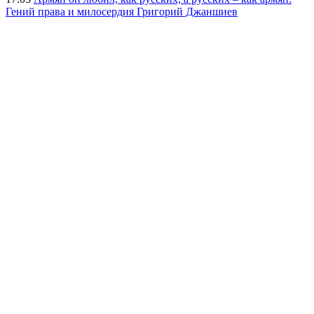
Гений права и милосердия Григорий Джаншиев