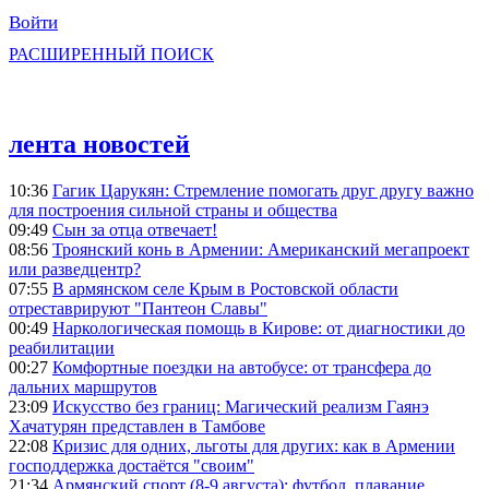
Войти
РАСШИРЕННЫЙ ПОИСК
лента новостей
10:36
Гагик Царукян: Стремление помогать друг другу важно
для построения сильной страны и общества
09:49
Сын за отца отвечает!
08:56
Троянский конь в Армении: Американский мегапроект
или разведцентр?
07:55
В армянском селе Крым в Ростовской области
отреставрируют "Пантеон Славы"
00:49
Наркологическая помощь в Кирове: от диагностики до
реабилитации
00:27
Комфортные поездки на автобусе: от трансфера до
дальних маршрутов
23:09
Искусство без границ: Магический реализм Гаянэ
Хачатурян представлен в Тамбове
22:08
Кризис для одних, льготы для других: как в Армении
господдержка достаётся "своим"
21:34
Армянский спорт (8-9 августа): футбол, плавание,