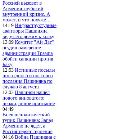
Россией вызовет в
Армении глубокий
внутренний кризис. А
может, и что похуже…
14:19
Инфраструктурные
авантюры Пашиняна
ведут его режим к краху
13:09
Комитет "Ай Дат"
осудил намерение
администрации Трампа
обойти санкции против
Баку
12:53
Истинные посылы
постыдного и опасного
послания Пашиняна по
случаю 8 августа
12:03
Пашинян нашёл
нового виноватого:
неожиданное признание
04:49
Внешнеполитический
тупик Пашиняна: Запад
Армению не ждет, а
Россия теряет терпение
04:16
Война Пашиняна с