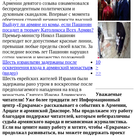
Армении девятого созыва ознаменовался
глубокую обеспокоенность уголовным
беспрецедентным политическим и
преследованием предстоятеля Армянской
духовным скандалом. Впервые с момента
Апостольской Церкви и шести епископов.
обретения страной независимости высший
Выйдут ли армяне из комы, если Пашинян
законодательный орган начал свою
посадит в тюрьму Католикоса Всех Армян?
деятельность без традиционного
Премьер-министр Никол Пашинян
благословения Его Святейшества
переходит все допустимые красные линии,
Католикоса Всех Армян Гарегина II. Этот
превышая любые пределы своей власти. За
шаг стал не просто нарушением протокола,
последние восемь лет Пашинян нарушил
а откровенной демонстрацией того, что
сотни законов и множество положений
правительство Пашиняна продолжает
Шесть израильтян задержаны после
10
Конституции. Между тем большое число
целенаправленный курс на уничтожение
осквернения входа в армянский монастырь
>
армян оказалось в тюрьме не за нарушение
национальных и духовных институтов ...
(видео)
>>
закона, а лишь за то, что они с ним не
Шесть еврейских жителей Израиля были
согласны, — за реализацию
задержаны рано утром в воскресенье после
основополагающего права, которым в
предполагаемого нападения на вход в
демократическом государстве должны
Уважаемые
монастырь Святого Иакова Армянского
пользоваться все граждане.
читатели! Уже более тридцати лет Информационный
патриархата в Иерусалиме. Инцидент
центр «Еркрамас» рассказывает о событиях в Армении,
произошел в Армянском квартале Старого
Арцахе и армянской Диаспоре. Мы продолжаем эту работу
города и стал очередным сообщением о
благодаря поддержке читателей, которым небезразличны
нападениях на историческую армянскую
судьба армянского народа и независимая журналистика.
общину Иерусалима, сообщает The
Если вы цените нашу работу и хотите, чтобы «Еркрамас»
Armenian Report.
продолжал развиваться, вы можете поддержать проект