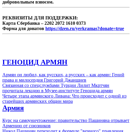
добровольным взносом.
РЕКВИЗИТЫ ДЛЯ ПОДДЕРЖКИ:
Карта Сбербанка – 2202 2072 1610 0373
Форма для донатов
https://dzen.ru/yerkramas?donate=true
ГЕНОЦИД АРМЯН
Армян он любил, как русских, а русских – как армян: Гений
права и милосердия Григорий Джаншиев
Связанная со спецслужбами Турции Лилит Мкртчян
прочитала лекцию в Музее-институте Геноцида армян
Четыре этапа армянского Ливана: Что происходит с одной из
старейших армянских общин мира
Армия
Курс на самоуничтожение: правительство Пашиняна отрывает
Армению от союзников
Никол Пашинян переходит к формуле "вечного" правления