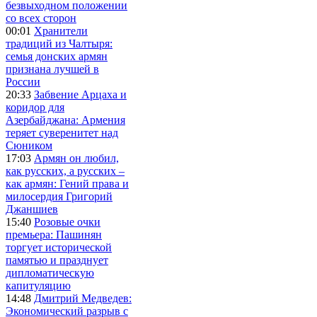
безвыходном положении
со всех сторон
00:01
Хранители
традиций из Чалтыря:
семья донских армян
признана лучшей в
России
20:33
Забвение Арцаха и
коридор для
Азербайджана: Армения
теряет суверенитет над
Сюником
17:03
Армян он любил,
как русских, а русских –
как армян: Гений права и
милосердия Григорий
Джаншиев
15:40
Розовые очки
премьера: Пашинян
торгует исторической
памятью и празднует
дипломатическую
капитуляцию
14:48
Дмитрий Медведев:
Экономический разрыв с