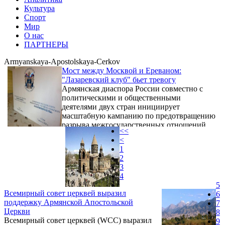
Культура
Спорт
Мир
О нас
ПАРТНЕРЫ
Armyanskaya-Apostolskaya-Cerkov
Мост между Москвой и Ереваном:
"Лазаревский клуб" бьет тревогу
Армянская диаспора России совместно с
политическими и общественными
деятелями двух стран инициирует
масштабную кампанию по предотвращению
разрыва межгосударственных отношений
<<
между Москвой и Ереваном. Центром
<
консолидации сил стало расширенное
1
заседание Совета Международного
2
российско-армянского «Лазаревского
3
клуба», прошедшее 7 августа 2026 года в
4
Лазаревском районе Сочи. Мероприятие,
5
объединившее площадки в Сочи, Москве и
Всемирный совет церквей выразил
6
Ереване в формате очной встречи и
поддержку Армянской Апостольской
7
видеоконференции, было полностью
Церкви
8
посвящено ...
Всемирный совет церквей (WCC) выразил
9