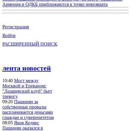
Армения и ОДКБ приближаются к точке невозврата
Регистрация
Войти
РАСШИРЕННЫЙ ПОИСК
лента новостей
10:40
Мост между
Москвой и Ереваном:
"Лазаревский клуб" бьет
тревогу
09:20
Пашинян за
собственные провалы
расплачивается деньгами
граждан и суверенитетом
08:05
Яков Кедми:
Пашинян оказался в