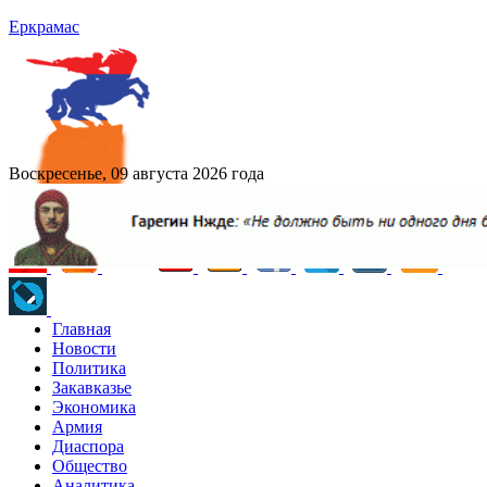
Еркрамас
Воскресенье, 09 августа 2026 года
Главная
Новости
Политика
Закавказье
Экономика
Армия
Диаспора
Общество
Аналитика