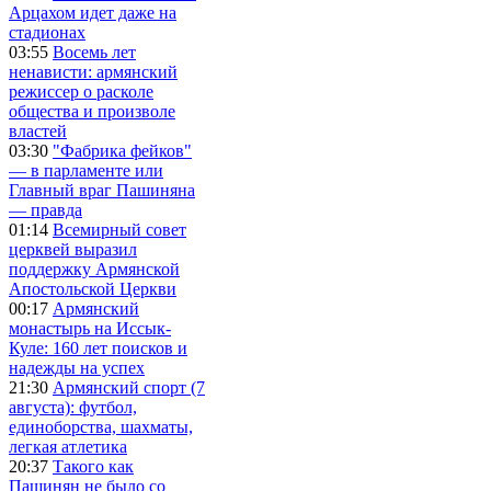
Арцахом идет даже на
стадионах
03:55
Восемь лет
ненависти: армянский
режиссер о расколе
общества и произволе
властей
03:30
"Фабрика фейков"
— в парламенте или
Главный враг Пашиняна
— правда
01:14
Всемирный совет
церквей выразил
поддержку Армянской
Апостольской Церкви
00:17
Армянский
монастырь на Иссык-
Куле: 160 лет поисков и
надежды на успех
21:30
Армянский спорт (7
августа): футбол,
единоборства, шахматы,
легкая атлетика
20:37
Такого как
Пашинян не было со