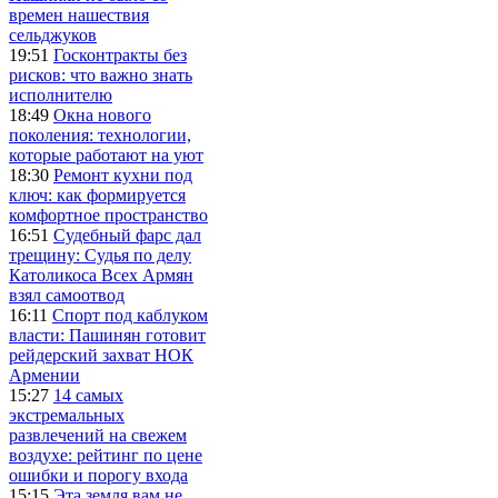
времен нашествия
сельджуков
19:51
Госконтракты без
рисков: что важно знать
исполнителю
18:49
Окна нового
поколения: технологии,
которые работают на уют
18:30
Ремонт кухни под
ключ: как формируется
комфортное пространство
16:51
Судебный фарс дал
трещину: Судья по делу
Католикоса Всех Армян
взял самоотвод
16:11
Спорт под каблуком
власти: Пашинян готовит
рейдерский захват НОК
Армении
15:27
14 самых
экстремальных
развлечений на свежем
воздухе: рейтинг по цене
ошибки и порогу входа
15:15
Эта земля вам не