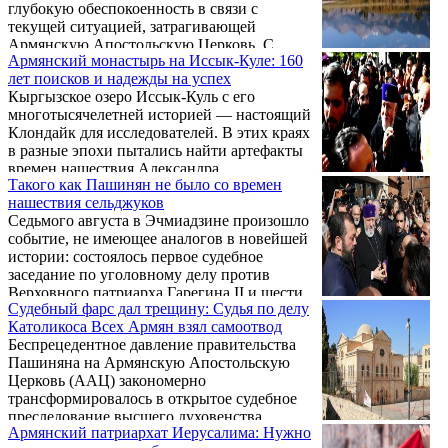
глубокую обеспокоенность в связи с
текущей ситуацией, затрагивающей
Армянскую Апостольскую Церковь. С
Армянский монастырь на Иссык-Куле: 160
соответствующим заявлением выступили
лет поисков и надежды на успех
модератор Центрального комитета WCC
Кыргызское озеро Иссык-Куль с его
епископ доктор Генрих Бедфорд-Штром и
многотысячелетней историей — настоящий
генеральный секретарь организации
Клондайк для исследователей. В этих краях
преподобный профессор Джерри Пиллэй.
в разные эпохи пытались найти артефакты
времен нашествия Александра
Такого как Пашинян не было со времен
Македонского и завоевателя Тимура,
нашествия сельджуков
искали сокровища Чингисхана, следы
Седьмого августа в Эчмиадзине произошло
тамплиеров и даже золото белогвардейцев.
событие, не имеющее аналогов в новейшей
Однако главная интрига, уже более 160 лет
истории: состоялось первое судебное
не дающая покоя ученым, связана с
заседание по уголовному делу против
поисками затерянного армянского
Верховного патриарха Гарегина II и шести
монастыря, в котором, по преданиям,
Судебный фарс дал трещину: Судья по делу
епископов, являющихся членами Высшего
покоятся мощи одного из ближайших
Католикоса Всех Армян взял самоотвод
духовного совета ААЦ. Католикос,
учеников Христа — святого апостола ...
Беспрецедентное давление правительства
демонстрируя непреклонность, лично
Пашиняна на Армянскую Апостольскую
прибыл на заседание. Однако процесс
Церковь (ААЦ) закономерно
застопорился в самом начале — судья был
трансформировалось в открытое судебное
вынужден заявить о самоотводе.
преследование высшего духовенства.
Армянский патриархат Иерусалима: Нужно
Однако попытка властей организовать