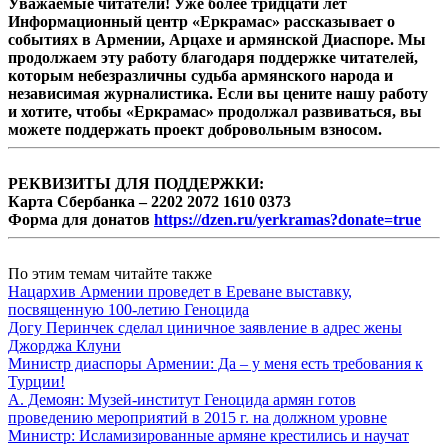
Уважаемые читатели! Уже более тридцати лет
Информационный центр «Еркрамас» рассказывает о
событиях в Армении, Арцахе и армянской Диаспоре. Мы
продолжаем эту работу благодаря поддержке читателей,
которым небезразличны судьба армянского народа и
независимая журналистика. Если вы цените нашу работу
и хотите, чтобы «Еркрамас» продолжал развиваться, вы
можете поддержать проект добровольным взносом.
РЕКВИЗИТЫ ДЛЯ ПОДДЕРЖКИ:
Карта Сбербанка – 2202 2072 1610 0373
Форма для донатов
https://dzen.ru/yerkramas?donate=true
По этим темам читайте также
Нацархив Армении проведет в Ереване выставку,
посвященную 100-летию Геноцида
Догу Перинчек сделал циничное заявление в адрес жены
Джорджа Клуни
Министр диаспоры Армении: Да – у меня есть требования к
Турции!
А. Демоян: Музей-институт Геноцида армян готов
проведению мероприятий в 2015 г. на должном уровне
Министр: Исламизированные армяне крестились и научат