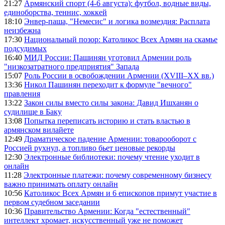
21:27
Армянский спорт (4-6 августа): футбол, водные виды,
единоборства, теннис, хоккей
18:10
Энвер-паша, "Немесис" и логика возмездия: Расплата
неизбежна
17:30
Национальный позор: Католикос Всех Армян на скамье
подсудимых
16:40
МИД России: Пашинян уготовил Армении роль
"низкозатратного предприятия" Запада
15:07
Роль России в освобождении Армении (XVIII–XX вв.)
13:36
Никол Пашинян переходит к формуле "вечного"
правления
13:22
Закон силы вместо силы закона: Давид Ишханян о
судилище в Баку
13:08
Попытка переписать историю и стать властью в
армянском вилайете
12:49
Драматическое падение Армении: товарооборот с
Россией рухнул, а топливо бьет ценовые рекорды
12:30
Электронные библиотеки: почему чтение уходит в
онлайн
11:28
Электронные платежи: почему современному бизнесу
важно принимать оплату онлайн
10:56
Католикос Всех Армян и 6 епископов примут участие в
первом судебном заседании
10:36
Правительство Армении: Когда "естественный"
интеллект хромает, искусственный уже не поможет