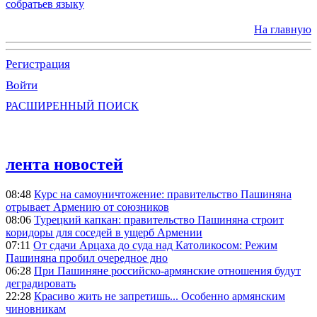
собратьев языку
На главную
Регистрация
Войти
РАСШИРЕННЫЙ ПОИСК
лента новостей
08:48
Курс на самоуничтожение: правительство Пашиняна
отрывает Армению от союзников
08:06
Турецкий капкан: правительство Пашиняна строит
коридоры для соседей в ущерб Армении
07:11
От сдачи Арцаха до суда над Католикосом: Режим
Пашиняна пробил очередное дно
06:28
При Пашиняне российско-армянские отношения будут
деградировать
22:28
Красиво жить не запретишь... Особенно армянским
чиновникам