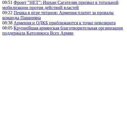
09:51
Фронт "НЕТ": Ишхан Сагателян призвал к тотальной
мобилизации против действий властей
09:22
Пешка в игре титанов: Армения платит за провалы
команды Пашиняна
08:38
Армения и ОДКБ приближаются к точке невозврата
08:05
Крупнейшая армянская благотворительная организация
поддержала Католикоса Всех Армян