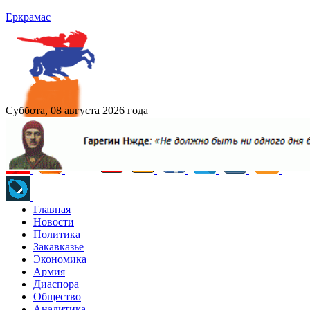
Еркрамас
Суббота, 08 августа 2026 года
Главная
Новости
Политика
Закавказье
Экономика
Армия
Диаспора
Общество
Аналитика