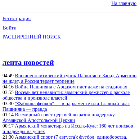
На главную
Регистрация
Войти
РАСШИРЕННЫЙ ПОИСК
лента новостей
04:49
Внешнеполитический тупик Пашиняна: Запад Армению
не ждет, а Россия теряет терпение
04:16
Война Пашиняна с Арцахом идет даже на стадионах
03:55
Восемь лет ненависти: армянский режиссер о расколе
общества и произволе властей
03:30
"Фабрика фейков" — в парламенте или Главный враг
Пашиняна — правда
01:14
Всемирный совет церквей выразил поддержку
Армянской Апостольской Церкви
00:17
Армянский монастырь на Иссык-Куле: 160 лет поисков
и надежды на успех
21:30
Армянский спорт (7 августа): футбол, единоборства,