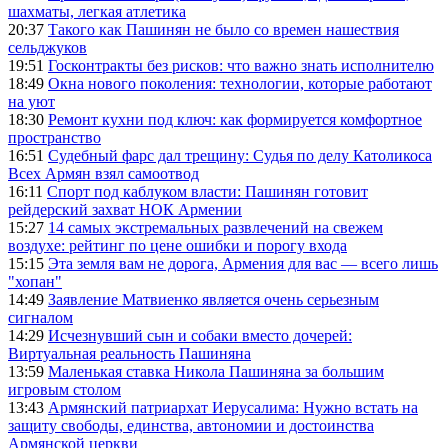
шахматы, легкая атлетика
20:37
Такого как Пашинян не было со времен нашествия
сельджуков
19:51
Госконтракты без рисков: что важно знать исполнителю
18:49
Окна нового поколения: технологии, которые работают
на уют
18:30
Ремонт кухни под ключ: как формируется комфортное
пространство
16:51
Судебный фарс дал трещину: Судья по делу Католикоса
Всех Армян взял самоотвод
16:11
Спорт под каблуком власти: Пашинян готовит
рейдерский захват НОК Армении
15:27
14 самых экстремальных развлечений на свежем
воздухе: рейтинг по цене ошибки и порогу входа
15:15
Эта земля вам не дорога, Армения для вас — всего лишь
"хопан"
14:49
Заявление Матвиенко является очень серьезным
сигналом
14:29
Исчезнувший сын и собаки вместо дочерей:
Виртуальная реальность Пашиняна
13:59
Маленькая ставка Никола Пашиняна за большим
игровым столом
13:43
Армянский патриархат Иерусалима: Нужно встать на
защиту свободы, единства, автономии и достоинства
Армянской церкви