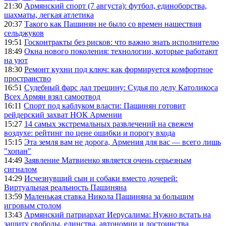
21:30
Армянский спорт (7 августа): футбол, единоборства,
шахматы, легкая атлетика
20:37
Такого как Пашинян не было со времен нашествия
сельджуков
19:51
Госконтракты без рисков: что важно знать исполнителю
18:49
Окна нового поколения: технологии, которые работают
на уют
18:30
Ремонт кухни под ключ: как формируется комфортное
пространство
16:51
Судебный фарс дал трещину: Судья по делу Католикоса
Всех Армян взял самоотвод
16:11
Спорт под каблуком власти: Пашинян готовит
рейдерский захват НОК Армении
15:27
14 самых экстремальных развлечений на свежем
воздухе: рейтинг по цене ошибки и порогу входа
15:15
Эта земля вам не дорога, Армения для вас — всего лишь
"хопан"
14:49
Заявление Матвиенко является очень серьезным
сигналом
14:29
Исчезнувший сын и собаки вместо дочерей:
Виртуальная реальность Пашиняна
13:59
Маленькая ставка Никола Пашиняна за большим
игровым столом
13:43
Армянский патриархат Иерусалима: Нужно встать на
защиту свободы, единства, автономии и достоинства