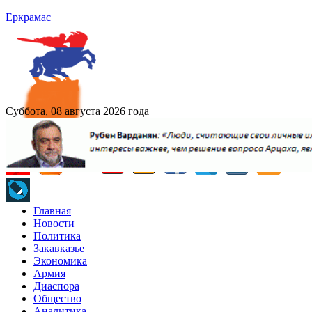
Еркрамас
Суббота, 08 августа 2026 года
Главная
Новости
Политика
Закавказье
Экономика
Армия
Диаспора
Общество
Аналитика