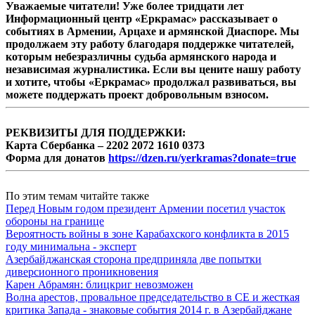
Уважаемые читатели! Уже более тридцати лет
Информационный центр «Еркрамас» рассказывает о
событиях в Армении, Арцахе и армянской Диаспоре. Мы
продолжаем эту работу благодаря поддержке читателей,
которым небезразличны судьба армянского народа и
независимая журналистика. Если вы цените нашу работу
и хотите, чтобы «Еркрамас» продолжал развиваться, вы
можете поддержать проект добровольным взносом.
РЕКВИЗИТЫ ДЛЯ ПОДДЕРЖКИ:
Карта Сбербанка – 2202 2072 1610 0373
Форма для донатов
https://dzen.ru/yerkramas?donate=true
По этим темам читайте также
Перед Новым годом президент Армении посетил участок
обороны на границе
Вероятность войны в зоне Карабахского конфликта в 2015
году минимальна - эксперт
Азербайджанская сторона предприняла две попытки
диверсионного проникновения
Карен Абрамян: блицкриг невозможен
Волна арестов, провальное председательство в СЕ и жесткая
критика Запада - знаковые события 2014 г. в Азербайджане