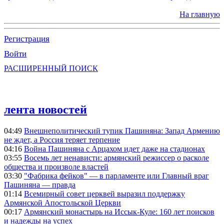
На главную
Регистрация
Войти
РАСШИРЕННЫЙ ПОИСК
лента новостей
04:49
Внешнеполитический тупик Пашиняна: Запад Армению
не ждет, а Россия теряет терпение
04:16
Война Пашиняна с Арцахом идет даже на стадионах
03:55
Восемь лет ненависти: армянский режиссер о расколе
общества и произволе властей
03:30
"Фабрика фейков" — в парламенте или Главный враг
Пашиняна — правда
01:14
Всемирный совет церквей выразил поддержку
Армянской Апостольской Церкви
00:17
Армянский монастырь на Иссык-Куле: 160 лет поисков
и надежды на успех