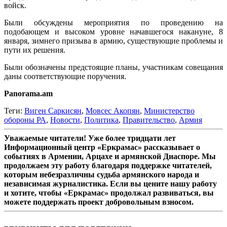
войск.
Были обсуждены мероприятия по проведению на
подобающем и высоком уровне начавшегося накануне, 8
января, зимнего призыва в армию, существующие проблемы и
пути их решения.
Были обозначены предстоящие планы, участникам совещания
даны соответствующие поручения.
Panorama.am
Теги:
Виген Саркисян
,
Мовсес Акопян
,
Министерство
обороны РА
,
Новости
,
Политика
,
Правительство
,
Армия
Уважаемые читатели! Уже более тридцати лет
Информационный центр «Еркрамас» рассказывает о
событиях в Армении, Арцахе и армянской Диаспоре. Мы
продолжаем эту работу благодаря поддержке читателей,
которым небезразличны судьба армянского народа и
независимая журналистика. Если вы цените нашу работу
и хотите, чтобы «Еркрамас» продолжал развиваться, вы
можете поддержать проект добровольным взносом.