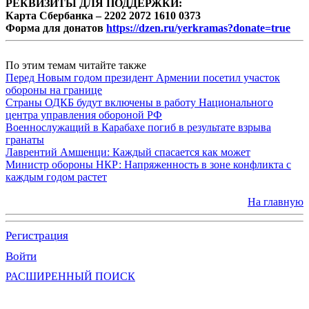
РЕКВИЗИТЫ ДЛЯ ПОДДЕРЖКИ:
Карта Сбербанка – 2202 2072 1610 0373
Форма для донатов
https://dzen.ru/yerkramas?donate=true
По этим темам читайте также
Перед Новым годом президент Армении посетил участок
обороны на границе
Страны ОДКБ будут включены в работу Национального
центра управления обороной РФ
Военнослужащий в Карабахе погиб в результате взрыва
гранаты
Лаврентий Амшенци: Каждый спасается как может
Министр обороны НКР: Напряженность в зоне конфликта с
каждым годом растет
На главную
Регистрация
Войти
РАСШИРЕННЫЙ ПОИСК