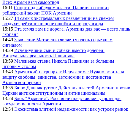
Всех Армян взял самоотвод
16:11
Спорт под каблуком власти: Пашинян готовит
рейдерский захват НОК Армении
15:27
14 самых экстремальных развлечений на свежем
воздухе: рейтинг по цене ошибки и порогу входа
15:15
Эта земля вам не дорога, Армения для вас — всего лишь
"хопан"
14:49
Заявление Матвиенко является очень серьезным
сигналом
14:29
Исчезнувший сын и собаки вместо дочерей:
Виртуальная реальность Пашиняна
13:59
Маленькая ставка Никола Пашиняна за большим
игровым столом
13:43
Армянский патриархат Иерусалима: Нужно встать на
защиту свободы, единства, автономии и достоинства
Армянской церкви
13:35
Бюро Дашнакцутюн: Действия властей Армении против
Церкви антиконституционны и антинациональны
13:24
Блок "Армения": Россия не представляет угрозы для
государственности Армении
12:54
Экосистема элитной недвижимости: как устроен рынок