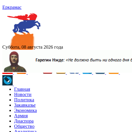
Еркрамас
Суббота, 08 августа 2026 года
Главная
Новости
Политика
Закавказье
Экономика
Армия
Диаспора
Общество
Аналитика