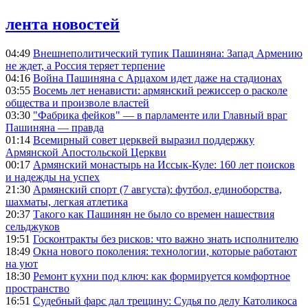
лента новостей
04:49
Внешнеполитический тупик Пашиняна: Запад Армению
не ждет, а Россия теряет терпение
04:16
Война Пашиняна с Арцахом идет даже на стадионах
03:55
Восемь лет ненависти: армянский режиссер о расколе
общества и произволе властей
03:30
"Фабрика фейков" — в парламенте или Главный враг
Пашиняна — правда
01:14
Всемирный совет церквей выразил поддержку
Армянской Апостольской Церкви
00:17
Армянский монастырь на Иссык-Куле: 160 лет поисков
и надежды на успех
21:30
Армянский спорт (7 августа): футбол, единоборства,
шахматы, легкая атлетика
20:37
Такого как Пашинян не было со времен нашествия
сельджуков
19:51
Госконтракты без рисков: что важно знать исполнителю
18:49
Окна нового поколения: технологии, которые работают
на уют
18:30
Ремонт кухни под ключ: как формируется комфортное
пространство
16:51
Судебный фарс дал трещину: Судья по делу Католикоса