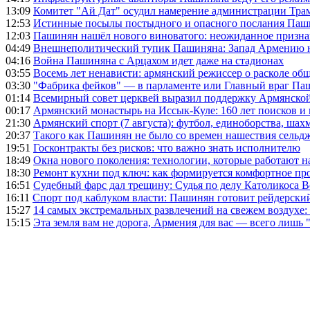
13:09
Комитет "Ай Дат" осудил намерение администрации Тра
12:53
Истинные посылы постыдного и опасного послания Паши
12:03
Пашинян нашёл нового виноватого: неожиданное призн
04:49
Внешнеполитический тупик Пашиняна: Запад Армению не 
04:16
Война Пашиняна с Арцахом идет даже на стадионах
03:55
Восемь лет ненависти: армянский режиссер о расколе общ
03:30
"Фабрика фейков" — в парламенте или Главный враг Па
01:14
Всемирный совет церквей выразил поддержку Армянско
00:17
Армянский монастырь на Иссык-Куле: 160 лет поисков и
21:30
Армянский спорт (7 августа): футбол, единоборства, шахм
20:37
Такого как Пашинян не было со времен нашествия сельд
19:51
Госконтракты без рисков: что важно знать исполнителю
18:49
Окна нового поколения: технологии, которые работают н
18:30
Ремонт кухни под ключ: как формируется комфортное пр
16:51
Судебный фарс дал трещину: Судья по делу Католикоса В
16:11
Спорт под каблуком власти: Пашинян готовит рейдерск
15:27
14 самых экстремальных развлечений на свежем воздухе:
15:15
Эта земля вам не дорога, Армения для вас — всего лишь 