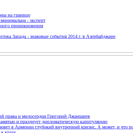
оны на границе
 минимальна - эксперт
нного проникновения
итика Запада - знаковые события 2014 г. в Азербайджане
ений права и милосердия Григорий Джаншиев
 памятью и празднует дипломатическую капитуляцию
овет в Армении глубокий внутренний кризис. А может, и что 
к краху