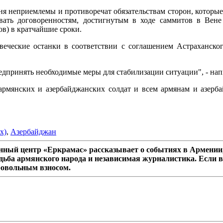
я неприемлемы и противоречат обязательствам сторон, которые 
ть договоренностям, достигнутым в ходе саммитов в Вене и
в) в кратчайшие сроки.
овеческие останки в соответствии с соглашением Астраханско
дпринять необходимые меры для стабилизации ситуации", - нап
армянских и азербайджанских солдат и всем армянам и азер
х)
,
Азербайджан
ный центр «Еркрамас» рассказывает о событиях в Армении,
дьба армянского народа и независимая журналистика. Если в
ровольным взносом.