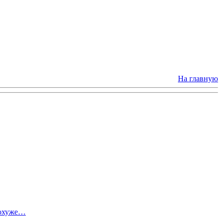
На главную
похуже…