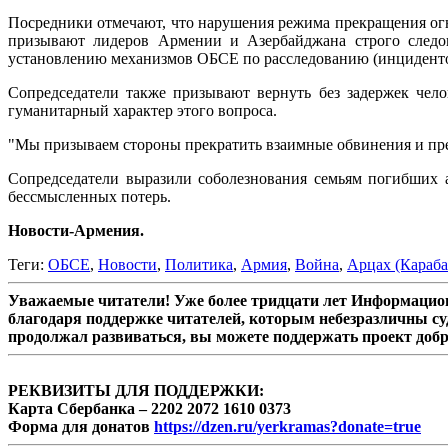
Посредники отмечают, что нарушения режима прекращения огн
призывают лидеров Армении и Азербайджана строго следова
установлению механизмов ОБСЕ по расследованию (инциденто
Сопредседатели также призывают вернуть без задержек чел
гуманитарный характер этого вопроса.
"Мы призываем стороны прекратить взаимные обвинения и пре
Сопредседатели выразили соболезнования семьям погибших 
бессмысленных потерь.
Новости-Армения.
Теги:
ОБСЕ
,
Новости
,
Политика
,
Армия
,
Война
,
Арцах (Караба
Уважаемые читатели! Уже более тридцати лет Информацион
благодаря поддержке читателей, которым небезразличны су
продолжал развиваться, вы можете поддержать проект доб
РЕКВИЗИТЫ ДЛЯ ПОДДЕРЖКИ:
Карта Сбербанка – 2202 2072 1610 0373
Форма для донатов
https://dzen.ru/yerkramas?donate=true