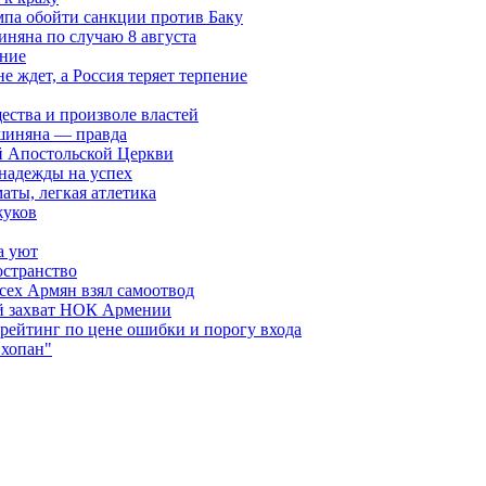
мпа обойти санкции против Баку
няна по случаю 8 августа
ание
ждет, а Россия теряет терпение
ества и произволе властей
шиняна — правда
й Апостольской Церкви
 надежды на успех
аты, легкая атлетика
жуков
а уют
остранство
сех Армян взял самоотвод
ий захват НОК Армении
 рейтинг по цене ошибки и порогу входа
"хопан"