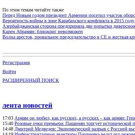
По этим темам читайте также
Перед Новым годом президент Армении посетил участок обор
Вероятность войны в зоне Карабахского конфликта в 2015 году
Азербайджанская сторона предприняла две попытки диверсио
Карен Абрамян: блицкриг невозможен
Волна арестов, провальное председательство в СЕ и жесткая кр
Регистрация
Войти
РАСШИРЕННЫЙ ПОИСК
лента новостей
17:03
Армян он любил, как русских, а русских – как армян: Г
15:40
Розовые очки премьера: Пашинян торгует исторической
14:48
Дмитрий Медведев: Экономический разрыв с Россией выз
14:19
Инфраструктурные авантюры Пашиняна ведут его режим 