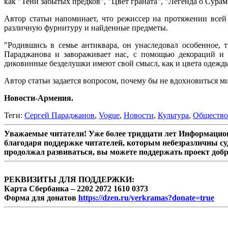
как "Тени забытых предков", "Цвет граната", "Легенда о Сура
Автор статьи напоминает, что режиссер на протяжении всей
различную фурнитуру и найденные предметы.
"Родившись в семье антиквара, он унаследовал особенное,
Параджанова и завораживает нас, с помощью декораций и 
диковинные безделушки имеют свой смысл, как и цвета одежды в
Автор статьи задается вопросом, почему бы не вдохновиться м
Новости-Армения.
Теги:
Сергей Параджанов
,
Vogue
,
Новости
,
Культура
,
Общество
Уважаемые читатели! Уже более тридцати лет Информацион
благодаря поддержке читателей, которым небезразличны су
продолжал развиваться, вы можете поддержать проект доб
РЕКВИЗИТЫ ДЛЯ ПОДДЕРЖКИ:
Карта Сбербанка – 2202 2072 1610 0373
Форма для донатов
https://dzen.ru/yerkramas?donate=true