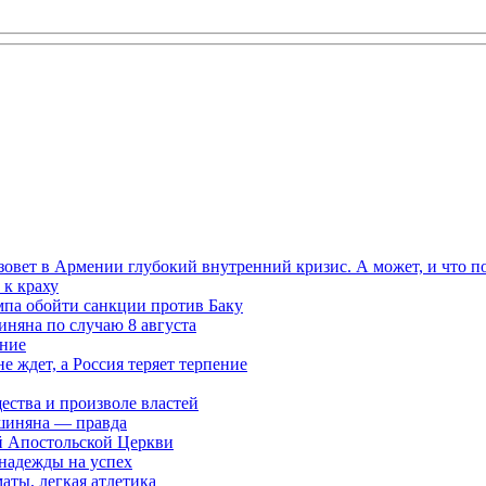
овет в Армении глубокий внутренний кризис. А может, и что 
к краху
мпа обойти санкции против Баку
няна по случаю 8 августа
ание
ждет, а Россия теряет терпение
ества и произволе властей
шиняна — правда
й Апостольской Церкви
 надежды на успех
аты, легкая атлетика