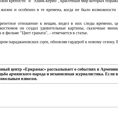
мской крепости" и "Ашик-кериб", красочный мир которых поражает
 жизни и особенно в те времена, когда не было возможности с
 трепетное отношение к вещам, видел в них следы времени, ц
костюмов он создал удивительные картины, сказочные миниа
 фильме "Цвет граната", - отмечается в статье.
иром параджановских сцен, обновляя гардероб к новому сезону. 
ный центр «Еркрамас» рассказывает о событиях в Армении,
дьба армянского народа и независимая журналистика. Если в
ровольным взносом.