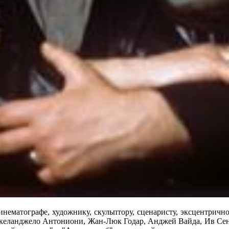
кинематографе, художнику, скульптору, сценаристу, эксцентрич
келанджело Антониони, Жан-Люк Годар, Анджей Вайда, Ив Сен