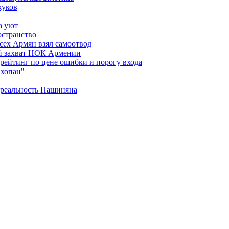
жуков
а уют
остранство
сех Армян взял самоотвод
ий захват НОК Армении
 рейтинг по цене ошибки и порогу входа
"хопан"
 реальность Пашиняна