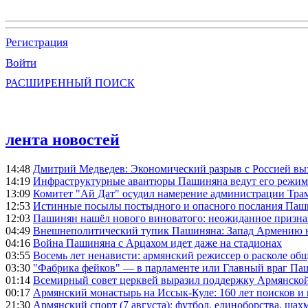
Регистрация
Войти
РАСШИРЕННЫЙ ПОИСК
лента новостей
14:48
Дмитрий Медведев: Экономический разрыв с Россией выз
14:19
Инфраструктурные авантюры Пашиняна ведут его режим 
13:09
Комитет "Ай Дат" осудил намерение администрации Тра
12:53
Истинные посылы постыдного и опасного послания Паши
12:03
Пашинян нашёл нового виноватого: неожиданное призн
04:49
Внешнеполитический тупик Пашиняна: Запад Армению не 
04:16
Война Пашиняна с Арцахом идет даже на стадионах
03:55
Восемь лет ненависти: армянский режиссер о расколе общ
03:30
"Фабрика фейков" — в парламенте или Главный враг Па
01:14
Всемирный совет церквей выразил поддержку Армянско
00:17
Армянский монастырь на Иссык-Куле: 160 лет поисков и
21:30
Армянский спорт (7 августа): футбол, единоборства, шахм