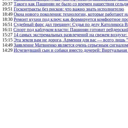
20:37
Такого как Пашинян не было со времен нашествия сельд
19:51
Госконтракты без рисков: что важно знать исполнителю
18:49
Окна нового поколения: технологии, которые работают н
18:30
Ремонт кухни под ключ: как формируется комфортное пр
16:51
Судебный фарс дал трещину: Судья по делу Католикоса В
16:11
Спорт под каблуком власти: Пашинян готовит рейдерск
15:27
14 самых экстремальных развлечений на свежем воздухе:
15:15
Эта земля вам не дорога, Армения для вас — всего лишь 
14:49
Заявление Матвиенко является очень серьезным сигналом
14:29
Исчезнувший сын и собаки вместо дочерей: Виртуальная