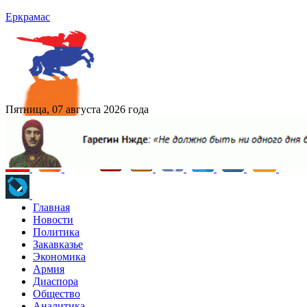
Еркрамас
Пятница, 07 августа 2026 года
Главная
Новости
Политика
Закавказье
Экономика
Армия
Диаспора
Общество
Аналитика