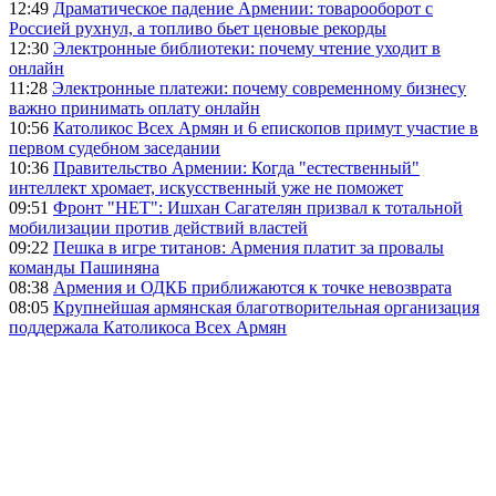
12:49
Драматическое падение Армении: товарооборот с
Россией рухнул, а топливо бьет ценовые рекорды
12:30
Электронные библиотеки: почему чтение уходит в
онлайн
11:28
Электронные платежи: почему современному бизнесу
важно принимать оплату онлайн
10:56
Католикос Всех Армян и 6 епископов примут участие в
первом судебном заседании
10:36
Правительство Армении: Когда "естественный"
интеллект хромает, искусственный уже не поможет
09:51
Фронт "НЕТ": Ишхан Сагателян призвал к тотальной
мобилизации против действий властей
09:22
Пешка в игре титанов: Армения платит за провалы
команды Пашиняна
08:38
Армения и ОДКБ приближаются к точке невозврата
08:05
Крупнейшая армянская благотворительная организация
поддержала Католикоса Всех Армян