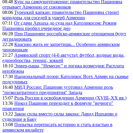
08:48
Курс на самоуничтожение: правительство Пашиняна
отрывает Армению от союзников
08:06
Турецкий капкан: правительство Пашиняна строит
коридоры для соседей в ущерб Армении
07:11
От сдачи Арцаха до суда над Католикосом: Режим
Пашиняна пробил очередное дно
06:28
При Пашиняне российско-армянские отношения будут
деградировать
22:28
Красиво жить не запретишь... Особенно армянским
чиновникам
21:27
Армянский спорт (4-6 августа): футбол, водные виды,
единоборства, теннис, хоккей
18:10
Энвер-паша, "Немесис" и логика возмездия: Расплата
неизбежна
17:30
Национальный позор: Католикос Всех Армян на скамье
подсудимых
16:40
МИД России: Пашинян уготовил Армении роль
"низкозатратного предприятия" Запада
15:07
Роль России в освобождении Армении (XVIII–XX вв.)
13:36
Никол Пашинян переходит к формуле "вечного"
правления
13:22
Закон силы вместо силы закона: Давид Ишханян о
судилище в Баку
13:08
Попытка переписать историю и стать властью в
армянском вилайете