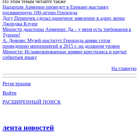
По этим темам читайте также
Нацархив Армении проведет в Ереване выставку,
посвященную 100-летию Геноцида
Догу Перинчек сделал циничное заявление в адрес жены
Джорджа Клуни
Министр диаспоры Армении: Да – у меня есть требования к
Турции!
А. Демоян: Музей-институт Геноцида армян готов
проведению мероприятий в 2015 г. на должном уровне
Министр: Исламизированные армяне крестились и научат
собратьев языку
На главную
Регистрация
Войти
РАСШИРЕННЫЙ ПОИСК
лента новостей