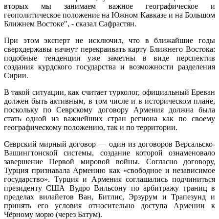
вторых мы занимаем важное географическое и
геополитическое положение на Южном Кавказе и на Большом
Ближнем Востоке", - сказал Сафрастян.
При этом эксперт не исключил, что в ближайшие годы
сверхдержавы начнут перекраивать карту Ближнего Востока:
подобные тенденции уже заметны в виде перспектив
создания курдского государства и возможности разделения
Сирии.
В такой ситуации, как считает турколог, официальный Ереван
должен быть активным, в том числе и в историческом плане,
поскольку по Севрскому договору Армения должна была
стать одной из важнейших стран региона как по своему
географическому положению, так и по территории.
Севрский мирный договор — один из договоров Версальско-
Вашингтонской системы, создание которой ознаменовало
завершение Первой мировой войны. Согласно договору,
Турция признавала Армению как «свободное и независимое
государство». Турция и Армения соглашались подчиниться
президенту США Вудро Вильсону по арбитражу границ в
пределах вилайетов Ван, Битлис, Эрзурум и Трапезунд и
принять его условия относительно доступа Армении к
Чёрному морю (через Батум).